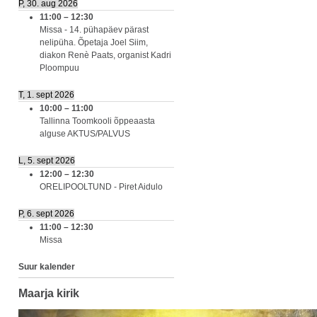
P, 30. aug 2026
11:00
–
12:30
Missa - 14. pühapäev pärast
nelipüha. Õpetaja Joel Siim,
diakon Renè Paats, organist Kadri
Ploompuu
T, 1. sept 2026
10:00
–
11:00
Tallinna Toomkooli õppeaasta
alguse AKTUS/PALVUS
L, 5. sept 2026
12:00
–
12:30
ORELIPOOLTUND - Piret Aidulo
P, 6. sept 2026
11:00
–
12:30
Missa
Suur kalender
Maarja kirik