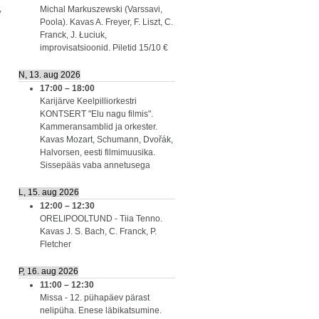
,
Michal Markuszewski (Varssavi,
Poola). Kavas A. Freyer, F. Liszt, C.
Franck, J. Łuciuk,
improvisatsioonid. Piletid 15/10 €
N, 13. aug 2026
17:00
–
18:00
Karijärve Keelpilliorkestri
KONTSERT "Elu nagu filmis".
Kammeransamblid ja orkester.
Kavas Mozart, Schumann, Dvořák,
Halvorsen, eesti filmimuusika.
Sissepääs vaba annetusega
L, 15. aug 2026
12:00
–
12:30
ORELIPOOLTUND - Tiia Tenno.
Kavas J. S. Bach, C. Franck, P.
Fletcher
P, 16. aug 2026
11:00
–
12:30
Missa - 12. pühapäev pärast
nelipüha. Enese läbikatsumine.