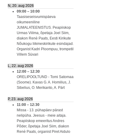
N, 20. aug 2026
09:00
–
10:00
Taasiseseisvumispäeva
oikumeeniline
JUMALATEENISTUS. Peapiiskop
Urmas Viilma, õpetaja Joel Siim,
diakon Renè Paats, Eesti Kirikute
Nõukogu liikmeskirikute esindajad.
Organist Kadri Ploompuu, trompetil
Villem Süvari
L, 22. aug 2026
12:00
–
12:30
ORELIPOOLTUND - Tomi Satomaa
(Soome). Kavas G. A. Homilius, J.
Sibelius, O. Merikanto, A. Pärt
P, 23. aug 2026
11:00
–
12:30
Missa - 13. pühapäev pärast
nelipüha. Jeesus - meie aitaja.
Peapiiskop emeeritus Andres
Põder, õpetaja Joel Siim, diakon
Renè Paats, organist Piret Aidulo