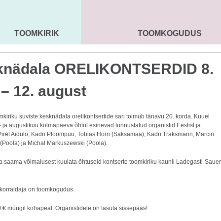
TOOMKIRIK
TOOMKOGUDUS
MAARJA KIRIK
SEENIORID
KOGU
knädala ORELIKONTSERDID 8.
i – 12. august
mkiriku suviste kesknädala orelikontsertide sari toimub tänavu 20. korda. Kuuel
i- ja augustikuu kolmapäeva õhtul esinevad tunnustatud organistid Eestist ja
 Piret Aidulo, Kadri Ploompuu, Tobias Horn (Saksamaa), Kadri Traksmann, Marcin
(Poola) ja Michal Markuszewski (Poola).
 saama võimalusest kuulata õhtuseid kontserte toomkiriku kaunil Ladegasti-Sauer
 korraldaja on toomkogudus.
0 € müügil kohapeal. Organistidele on tasuta sissepääs!