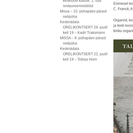
kesklöövi katuse 2. osa
Esimesel kon
restaureerimistööd
C. Franck, A
Missa – 10. pühapäev pärast
nelipüha
Organist, k
Kesknädala
ja teeb koos
ORELIKONTSERT 29. juulil
kiriku organ
kell 19 – Kadri Traksmann
MISSA – 9. pühapäev pärast
nelipüha
Kesknädala
ORELIKONTSERT 22. juulil
kell 19 – Tobias Horn