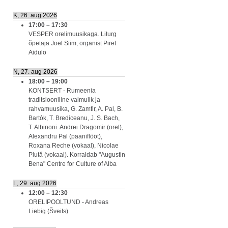
K, 26. aug 2026
17:00
–
17:30
VESPER orelimuusikaga. Liturg
õpetaja Joel Siim, organist Piret
Aidulo
N, 27. aug 2026
18:00
–
19:00
KONTSERT - Rumeenia
traditsiooniline vaimulik ja
rahvamuusika, G. Zamfir, A. Pal, B.
Bartók, T. Brediceanu, J. S. Bach,
T. Albinoni. Andrei Dragomir (orel),
Alexandru Pal (paaniflööt),
Roxana Reche (vokaal), Nicolae
Plută (vokaal). Korraldab "Augustin
Bena" Centre for Culture of Alba
L, 29. aug 2026
12:00
–
12:30
ORELIPOOLTUND - Andreas
Liebig (Šveits)