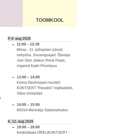
TOOMKOOL
DUS
ÜLDINFO
P, 9. aug 2026
11:00
–
12:30
Missa - 11. pühapäev pärast
nelipüha. Soosinguajad. Õpetaja
Joel Siim, diakon Renè Paats,
organist Kadri Ploompuu
13:00
–
14:00
Emma Bachmayeri loovtöö
KONTSERT "Paradiis" inglikabelis.
Vaba sissepääs
i
14:00
–
15:00
MISSA Merivälja Südamekodus
K, 12. aug 2026
19:00
–
20:00
Kesknädala ORELIKONTSERT -