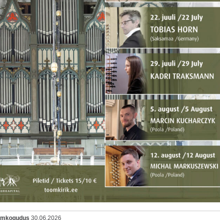
oomkogudus
30.06.2026