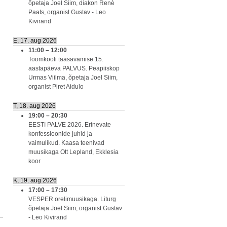
õpetaja Joel Siim, diakon Renè
Paats, organist Gustav - Leo
Kivirand
E, 17. aug 2026
11:00
–
12:00
Toomkooli taasavamise 15.
aastapäeva PALVUS. Peapiiskop
Urmas Viilma, õpetaja Joel Siim,
organist Piret Aidulo
T, 18. aug 2026
19:00
–
20:30
EESTI PALVE 2026. Erinevate
konfessioonide juhid ja
vaimulikud. Kaasa teenivad
muusikaga Ott Lepland, Ekklesia
koor
K, 19. aug 2026
17:00
–
17:30
VESPER orelimuusikaga. Liturg
õpetaja Joel Siim, organist Gustav
- Leo Kivirand