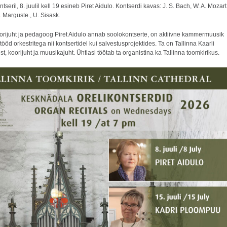
tseril, 8. juulil kell 19 esineb Piret Aidulo. Kontserdi kavas: J. S. Bach, W. A. Mozart
. Marguste., U. Sisask.
oorijuht ja pedagoog Piret Aidulo annab soolokontserte, on aktiivne kammermuusik
tööd orkestritega nii kontsertidel kui salvestusprojektides. Ta on Tallinna Kaarli
ist, koorijuht ja muusikajuht. Ühtlasi töötab ta organistina ka Tallinna toomkirikus.