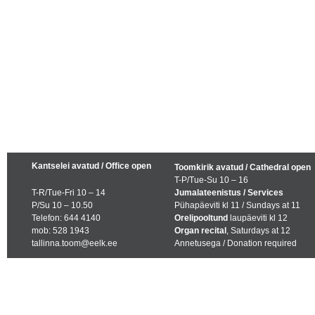
Kantselei avatud / Office open
Toomkirik avatud / Cathedral open
T-P/Tue-Su 10 – 16
T-R/Tue-Fri 10 – 14
Jumalateenistus / Services
P/Su 10 – 10.50
Pühapäeviti kl 11 / Sundays at 11
Telefon: 644 4140
Orelipooltund
laupäeviti kl 12
mob: 528 1943
Organ recital
, Saturdays at 12
tallinna.toom@eelk.ee
Annetusega / Donation required