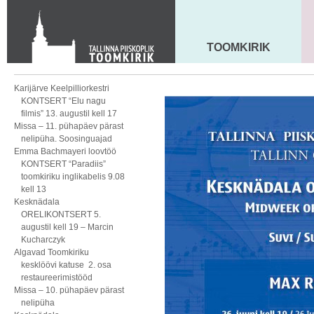
KONTAKT
Toom-Kooli 6, 10130 TALLINN
tallinna.toom
@
eelk.ee
TOOMKIRIK
MAARJA KIRIK
+372 644 4140
Karijärve Keelpilliorkestri
KONTSERT “Elu nagu
filmis” 13. augustil kell 17
Missa – 11. pühapäev pärast
nelipüha. Soosinguajad
Emma Bachmayeri loovtöö
KONTSERT “Paradiis”
toomkiriku inglikabelis 9.08
kell 13
Kesknädala
ORELIKONTSERT 5.
augustil kell 19 – Marcin
Kucharczyk
Algavad Toomkiriku
kesklöövi katuse 2. osa
restaureerimistööd
Missa – 10. pühapäev pärast
nelipüha