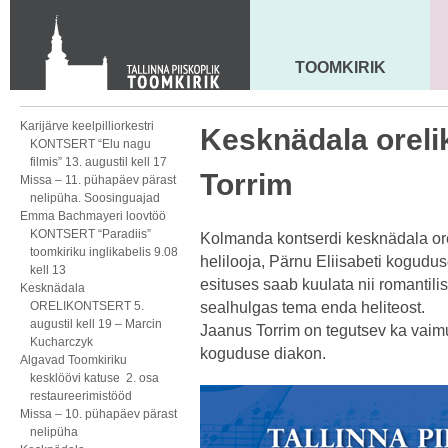
KONTAKT
Toom-Kooli 6, 10130 TALLINN
tallinna.toom
@
eelk.ee
TOOMKIRIK
MAARJA KIRIK
+372 644 4140
Karijärve keelpilliorkestri
Kesknädala oreli
KONTSERT “Elu nagu
filmis” 13. augustil kell 17
Torrim
Missa – 11. pühapäev pärast
nelipüha. Soosinguajad
Emma Bachmayeri loovtöö
KONTSERT “Paradiis”
Kolmanda kontserdi kesknädala orel
toomkiriku inglikabelis 9.08
helilooja, Pärnu Eliisabeti kogudu
kell 13
esituses saab kuulata nii romantili
Kesknädala
ORELIKONTSERT 5.
sealhulgas tema enda heliteost.
augustil kell 19 – Marcin
Jaanus Torrim on tegutsev ka vaimu
Kucharczyk
koguduse diakon.
Algavad Toomkiriku
kesklöövi katuse 2. osa
restaureerimistööd
Missa – 10. pühapäev pärast
nelipüha