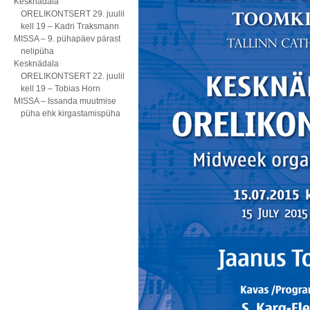
Kesknädala
ORELIKONTSERT 29. juulil
kell 19 – Kadri Traksmann
MISSA – 9. pühapäev pärast
nelipüha
Kesknädala
ORELIKONTSERT 22. juulil
kell 19 – Tobias Horn
MISSA – Issanda muutmise
püha ehk kirgastamispüha