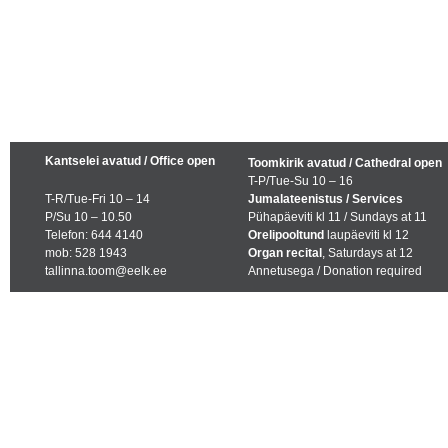
Kantselei avatud / Office open
Toomkirik avatud / Cathedral open
T-P/Tue-Su 10 – 16
T-R/Tue-Fri 10 – 14
Jumalateenistus / Services
P/Su 10 – 10.50
Pühapäeviti kl 11 / Sundays at 11
Telefon: 644 4140
Orelipooltund
laupäeviti kl 12
mob: 528 1943
Organ recital
, Saturdays at 12
tallinna.toom@eelk.ee
Annetusega / Donation required