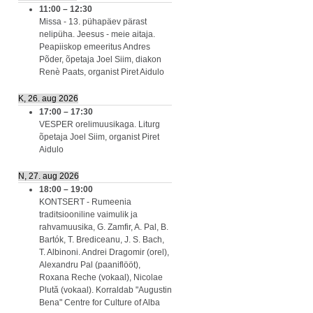
11:00
–
12:30
Missa - 13. pühapäev pärast
nelipüha. Jeesus - meie aitaja.
Peapiiskop emeeritus Andres
Põder, õpetaja Joel Siim, diakon
Renè Paats, organist Piret Aidulo
K, 26. aug 2026
17:00
–
17:30
VESPER orelimuusikaga. Liturg
õpetaja Joel Siim, organist Piret
Aidulo
N, 27. aug 2026
18:00
–
19:00
KONTSERT - Rumeenia
traditsiooniline vaimulik ja
rahvamuusika, G. Zamfir, A. Pal, B.
Bartók, T. Brediceanu, J. S. Bach,
T. Albinoni. Andrei Dragomir (orel),
Alexandru Pal (paaniflööt),
Roxana Reche (vokaal), Nicolae
Plută (vokaal). Korraldab "Augustin
Bena" Centre for Culture of Alba