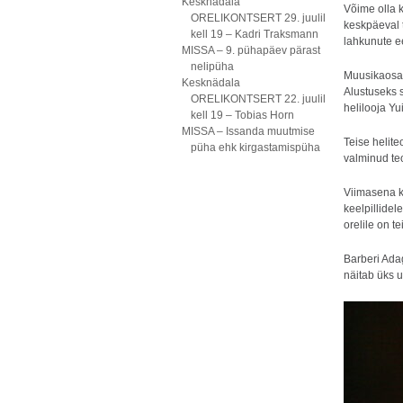
Kesknädala
Võime olla 
ORELIKONTSERT 29. juulil
keskpäeval t
kell 19 – Kadri Traksmann
lahkunute e
MISSA – 9. pühapäev pärast
nelipüha
Muusikaosas
Kesknädala
Alustuseks 
ORELIKONTSERT 22. juulil
helilooja Yu
kell 19 – Tobias Horn
MISSA – Issanda muutmise
Teise helite
püha ehk kirgastamispüha
valminud teo
Viimasena k
keelpillidel
orelile on t
Barberi Ada
näitab üks u