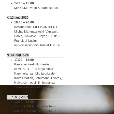
14:00
–
15:00
MISSA Merivälja Südamekodus
K, 12. aug 2026
19:00
–
20:00
Kesknädala ORELIKONTSERT -
Michal Markuszewski (Varssavi,
Poola). Kavas A. Freyer, F. Liszt, C.
Franck, J. Łuciuk,
improvisatsioonid. Piletid 15/10 €
N, 13. aug 2026
17:00
–
18:00
Karijärve Keelpilliorkestri
KONTSERT "Elu nagu filmis".
Kammeransamblid ja orkester.
Kavas Mozart, Schumann, Dvořák,
Halvorsen, eesti filmimuusika.
Sissepääs vaba annetusega
L, 15. aug 2026
12:00
–
12:30
ORELIPOOLTUND - Tiia Tenno.
Kavas J. S. Bach, C. Franck, P.