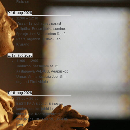
Fletcher
P, 16. aug 2026
11:00
–
12:30
Missa - 12. pühapäev pärast
nelipüha. Enese läbikatsumine.
õpetaja Joel Siim, diakon Renè
Paats, organist Gustav - Leo
Kivirand
E, 17. aug 2026
11:00
–
12:00
Toomkooli taasavamise 15.
aastapäeva PALVUS. Peapiiskop
Urmas Viilma, õpetaja Joel Siim,
organist Piret Aidulo
T, 18. aug 2026
19:00
–
20:30
EESTI PALVE 2026. Erinevate
konfessioonide juhid ja
vaimulikud. Kaasa teenivad
muusikaga Ott Lepland, Ekklesia
koor