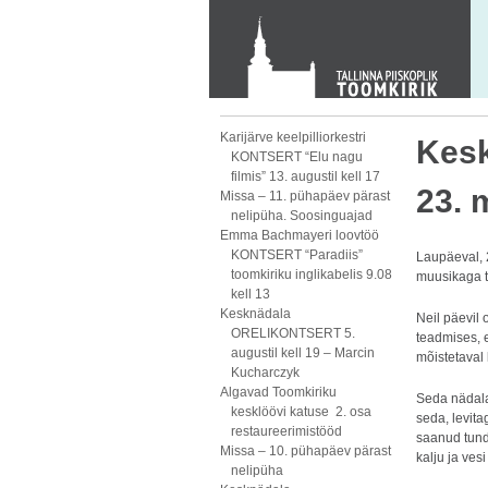
KONTAKT
Toom-Kooli 6, 10130 TALLINN
tallinna.toom
@
eelk.ee
+372 644 4140
Karijärve keelpilliorkestri
Kes
KONTSERT “Elu nagu
filmis” 13. augustil kell 17
23. 
Missa – 11. pühapäev pärast
nelipüha. Soosinguajad
Emma Bachmayeri loovtöö
KONTSERT “Paradiis”
Laupäeval, 
toomkiriku inglikabelis 9.08
muusikaga t
kell 13
Kesknädala
Neil päevil
ORELIKONTSERT 5.
teadmises, 
augustil kell 19 – Marcin
mõistetaval
Kucharczyk
Algavad Toomkiriku
Seda nädala
kesklöövi katuse 2. osa
seda, levit
restaureerimistööd
saanud tunda 
Missa – 10. pühapäev pärast
kalju ja vesi
nelipüha