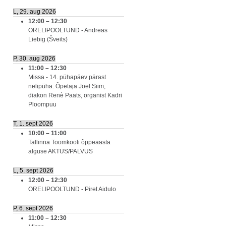
L, 29. aug 2026
12:00
–
12:30
ORELIPOOLTUND - Andreas
Liebig (Šveits)
P, 30. aug 2026
11:00
–
12:30
Missa - 14. pühapäev pärast
nelipüha. Õpetaja Joel Siim,
diakon Renè Paats, organist Kadri
Ploompuu
T, 1. sept 2026
10:00
–
11:00
Tallinna Toomkooli õppeaasta
alguse AKTUS/PALVUS
L, 5. sept 2026
12:00
–
12:30
ORELIPOOLTUND - Piret Aidulo
P, 6. sept 2026
11:00
–
12:30