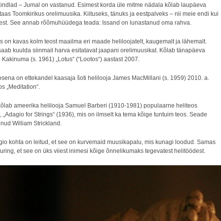
kindlad – Jumal on vastanud. Esimest korda üle mitme nädala kõlab laupäeva
aas Toomkirikus orelimuusika. Kiituseks, tänuks ja eestpalveks – nii meie endi kui
est. See annab rõõmuhüüdega teada: Issand on lunastanud oma rahva.
 on kavas kolm teost maailma eri maade heliloojatelt, kaugemalt ja lähemalt.
saab kuulda siinmail harva esitatavat jaapani orelimuusikat. Kõlab tänapäeva
i Kakinuma (s. 1961) „Lotus“ (“Lootos“) aastast 2007.
osena on ettekandel kaasaja šoti helilooja James MacMillani (s. 1959) 2010. a.
s „Meditation“.
õlab ameerika helilooja Samuel Barberi (1910-1981) populaarne heliteos
e, „Adagio for Strings“ (1936), mis on ilmselt ka tema kõige tuntuim teos. Seade
einud William Strickland.
gio kohta on leitud, et see on kurvemaid muusikapalu, mis kunagi loodud. Samas
uring, et see on üks viiest inimesi kõige õnnelikumaks tegevatest helitöödest.