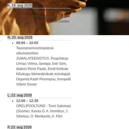
K, 19. aug 2026
17:00
–
17:30
VESPER orelimuusikaga. Liturg
õpetaja Joel Siim, organist Gustav
- Leo Kivirand
N, 20. aug 2026
09:00
–
10:00
Taasiseseisvumispäeva
oikumeeniline
JUMALATEENISTUS. Peapiiskop
Urmas Viilma, õpetaja Joel Siim,
diakon Renè Paats, Eesti Kirikute
Nõukogu liikmeskirikute esindajad.
Organist Kadri Ploompuu, trompetil
Villem Süvari
L, 22. aug 2026
12:00
–
12:30
ORELIPOOLTUND - Tomi Satomaa
(Soome). Kavas G. A. Homilius, J.
Sibelius, O. Merikanto, A. Pärt
P, 23. aug 2026