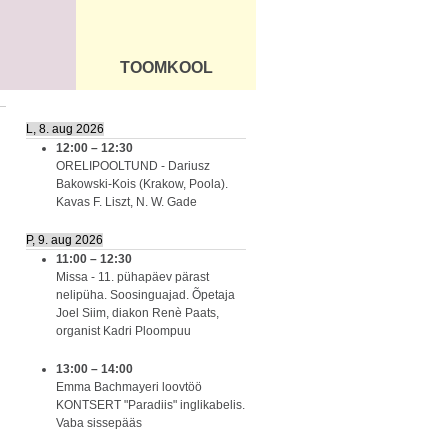
TOOMKOOL
DUS
ÜLDINFO
L, 8. aug 2026
12:00
–
12:30
ORELIPOOLTUND - Dariusz
Bakowski-Kois (Krakow, Poola).
Kavas F. Liszt, N. W. Gade
P, 9. aug 2026
11:00
–
12:30
Missa - 11. pühapäev pärast
nelipüha. Soosinguajad. Õpetaja
Joel Siim, diakon Renè Paats,
organist Kadri Ploompuu
13:00
–
14:00
Emma Bachmayeri loovtöö
KONTSERT "Paradiis" inglikabelis.
Vaba sissepääs