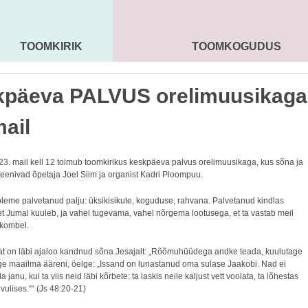
TOOMKIRIK
TOOMKOGUDUS
MAARJA KIRIK
SEENIORID
KOGU
kpäeva PALVUS orelimuusikaga
mail
23. mail kell 12 toimub toomkirikus keskpäeva palvus orelimuusikaga, kus sõna ja
eenivad õpetaja Joel Siim ja organist Kadri Ploompuu.
 oleme palvetanud palju: üksikisikute, koguduse, rahvana. Palvetanud kindlas
et Jumal kuuleb, ja vahel tugevama, vahel nõrgema lootusega, et ta vastab meil
 kombel.
t on läbi ajaloo kandnud sõna Jesajalt: „Rõõmuhüüdega andke teada, kuulutage
age maailma ääreni, öelge: „Issand on lunastanud oma sulase Jaakobi. Nad ei
janu, kui ta viis neid läbi kõrbete: ta laskis neile kaljust vett voolata, ta lõhestas
 vulises.““ (Js 48:20-21)