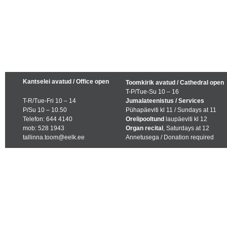
Kantselei avatud / Office open
Toomkirik avatud / Cathedral open
T-P/Tue-Su 10 – 16
T-R/Tue-Fri 10 – 14
Jumalateenistus / Services
P/Su 10 – 10.50
Pühapäeviti kl 11 / Sundays at 11
Telefon: 644 4140
Orelipooltund
laupäeviti kl 12
mob: 528 1943
Organ recital
, Saturdays at 12
tallinna.toom@eelk.ee
Annetusega / Donation required