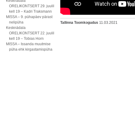
Kesknädala
ORELIKONTSERT 29. juulil
kell 19 – Kadri Traksmann
MISSA – 9. pühapäev pärast
nelipüha
Tallinna Toomkogudus
11.03.2021
Kesknädala
ORELIKONTSERT 22. juulil
kell 19 – Tobias Horn
MISSA – Issanda muutmise
püha ehk kirgastamispüha