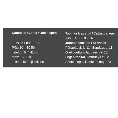
Kantselei avatud / Office open
Toomkirik avatud / Cathedral open
T-P/Tue-Su 10 – 16
T-R/Tue-Fri 10 – 14
Jumalateenistus / Services
P/Su 10 – 10.50
Pühapäeviti kl 11 / Sundays at 11
Telefon: 644 4140
Orelipooltund
laupäeviti kl 12
mob: 528 1943
Organ recital
, Saturdays at 12
tallinna.toom@eelk.ee
Annetusega / Donation required