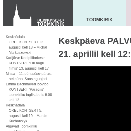
Toom-Kooli 6, 10130 TALLINN
tallinna.toom
@
eelk.ee
+372 644 4140
TOOMKIRIK
MAARJA KIRIK
Kesknädala
Keskpäeva PALV
ORELIKONTSERT 12.
augustil kell 18 – Michal
21. aprillil kell 12
Markuszewski
Karijärve Keelpilliorkestri
KONTSERT “Elu nagu
filmis” 13. augustil kell 17
Missa – 11. pühapäev pärast
nelipüha. Soosinguajad
Emma Bachmayeri loovtöö
KONTSERT “Paradiis”
toomkiriku inglikabelis 9.08
kell 13
Kesknädala
ORELIKONTSERT 5.
augustil kell 19 – Marcin
Kucharczyk
Algavad Toomkiriku