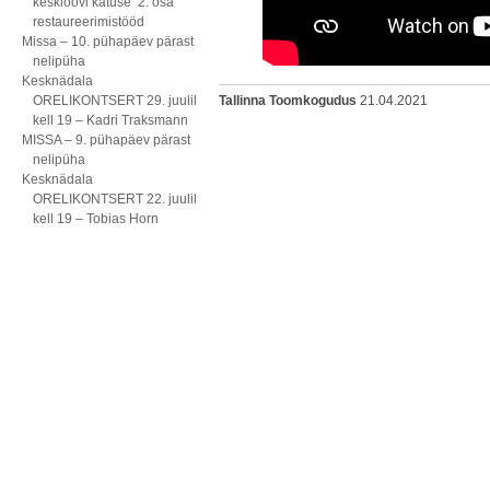
kesklöövi katuse 2. osa
restaureerimistööd
Missa – 10. pühapäev pärast
nelipüha
Kesknädala
ORELIKONTSERT 29. juulil
Tallinna Toomkogudus
21.04.2021
kell 19 – Kadri Traksmann
MISSA – 9. pühapäev pärast
nelipüha
Kesknädala
ORELIKONTSERT 22. juulil
kell 19 – Tobias Horn