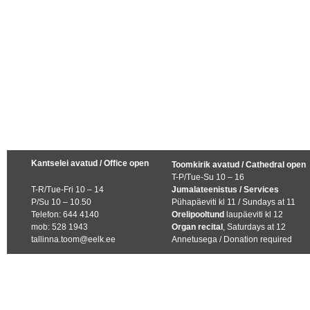
Kantselei avatud / Office open
Toomkirik avatud / Cathedral open
T-P/Tue-Su 10 – 16
T-R/Tue-Fri 10 – 14
Jumalateenistus / Services
P/Su 10 – 10.50
Pühapäeviti kl 11 / Sundays at 11
Telefon: 644 4140
Orelipooltund
laupäeviti kl 12
mob: 528 1943
Organ recital
, Saturdays at 12
tallinna.toom@eelk.ee
Annetusega / Donation required