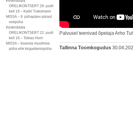
Kesknädala
ORELIKONTSERT 29. juulil
kell 19 – Kadri Traksmann
MISSA – 9. pühapäev pärast
nelipüha
Kesknädala
ORELIKONTSERT 22. juulil
Palvusel teenivad õpetaja Arho Tuh
kell 19 – Tobias Horn
MISSA – Issanda muutmise
Tallinna Toomkogudus
30.04.20
püha ehk kirgastamispüha