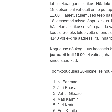
lahtiolekuaegadel kirikus.
Hääleta
18. detsembril vahetult enne pühap
11.00. Hääletustulemused teeb hää
18. detsembri missa lõppu kirikus. 
hääletama kirikusse, võib paluda va
kodus. Selleks tuleb võtta ühendus
4140 või e-kirja aadressil
tallinna
Koguduse nõukogu uus koosseis 
jaanuaril kell 10.00
, et valida juha
sinodisaadikud.
Toomkoguduses 20-liikmelise nõuk
Ivi Eenmaa
Jüri Ehasalu
Vahur Glaase
Mati Karmin
Jüri Kraft
Enn Kunila