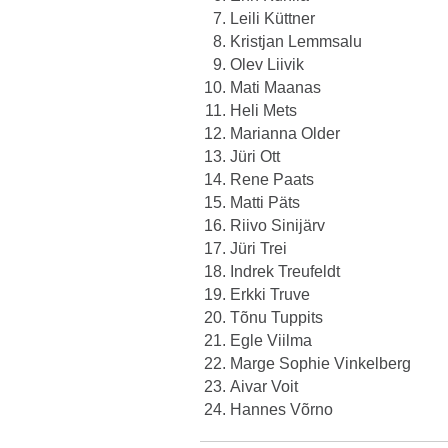
Leili Küttner
Kristjan Lemmsalu
Olev Liivik
Mati Maanas
Heli Mets
Marianna Older
Jüri Ott
Rene Paats
Matti Päts
Riivo Sinijärv
Jüri Trei
Indrek Treufeldt
Erkki Truve
Tõnu Tuppits
Egle Viilma
Marge Sophie Vinkelberg
Aivar Voit
Hannes Võrno