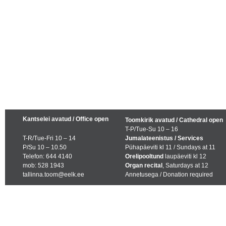
Kantselei avatud / Office open
Toomkirik avatud / Cathedral open
T-P/Tue-Su 10 – 16
T-R/Tue-Fri 10 – 14
Jumalateenistus / Services
P/Su 10 – 10.50
Pühapäeviti kl 11 / Sundays at 11
Telefon: 644 4140
Orelipooltund
laupäeviti kl 12
mob: 528 1943
Organ recital
, Saturdays at 12
tallinna.toom@eelk.ee
Annetusega / Donation required