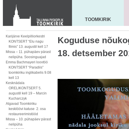
KONTAKT
Toom-Kooli 6, 10130 TALLINN
tallinna.toom
@
eelk.ee
TOOMKIRIK
MAARJA KIRIK
+372 644 4140
Karijärve Keelpilliorkestri
Koguduse nõukog
KONTSERT “Elu nagu
filmis” 13. augustil kell 17
18. detsember 20
Missa – 11. pühapäev pärast
nelipüha. Soosinguajad
Emma Bachmayeri loovtöö
KONTSERT “Paradiis”
toomkiriku inglikabelis 9.08
kell 13
Kesknädala
ORELIKONTSERT 5.
augustil kell 19 – Marcin
Kucharczyk
Algavad Toomkiriku
kesklöövi katuse 2. osa
restaureerimistööd
Missa – 10. pühapäev pärast
nelipüha