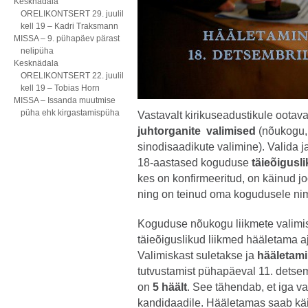
Kesknädala
ORELIKONTSERT 29. juulil
kell 19 – Kadri Traksmann
MISSA – 9. pühapäev pärast
nelipüha
Kesknädala
ORELIKONTSERT 22. juulil
kell 19 – Tobias Horn
MISSA – Issanda muutmise
püha ehk kirgastamispüha
Vastavalt kirikuseadustikule ootav
juhtorganite valimised
(nõukogu, 
sinodisaadikute valimine). Valida 
18-aastased koguduse
täieõigusl
kes on konfirmeeritud, on käinud j
ning on teinud oma kogudusele ni
Koguduse nõukogu liikmete valim
täieõiguslikud liikmed hääletama
Valimiskast suletakse ja
hääletami
tutvustamist pühapäeval 11. detsembr
on
5 häält
. See tähendab, et iga v
kandidaadile. Hääletamas saab käi