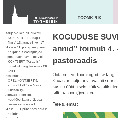
KONTAKT
Toom-Kooli 6, 10130 TALLINN
tallinna.toom
@
eelk.ee
TOOMKIRIK
MAARJA KIRIK
+372 644 4140
Karijärve Keelpilliorkestri
KOGUDUSE SUV
KONTSERT “Elu nagu
filmis” 13. augustil kell 17
annid” toimub 4. 
Missa – 11. pühapäev pärast
nelipüha. Soosinguajad
Emma Bachmayeri loovtöö
pastoraadis
KONTSERT “Paradiis”
toomkiriku inglikabelis 9.08
kell 13
Ootame teid Toomkoguduse laagriss
Kesknädala
Kavas on palju huvitavat nii suurte
ORELIKONTSERT 5.
augustil kell 19 – Marcin
kus on ööbimiseks kõik vajalik ole
Kucharczyk
tallinna.toom@eelk.ee
Algavad Toomkiriku
kesklöövi katuse 2. osa
Tere tulemast!
restaureerimistööd
Missa – 10. pühapäev pärast
nelipüha