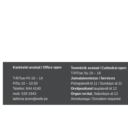
Kantselei avatud / Office open
Toomkirik avatud / Cathedral open
T-P/Tue-Su 10 – 16
T-R/Tue-Fri 10 – 14
Jumalateenistus / Services
P/Su 10 – 10.50
Pühapäeviti kl 11 / Sundays at 11
Telefon: 644 4140
Orelipooltund
laupäeviti kl 12
mob: 528 1943
Organ recital
, Saturdays at 12
tallinna.toom@eelk.ee
Annetusega / Donation required