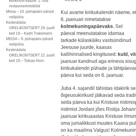
kesklöövi katuse 2. osa
restaureerimistööd
Missa – 10. pühapäev pärast
Kui avame kirikukalendri näeme, e
nelipüha
6. jaanuari nimetatakse
Kesknädala
kolmekuningapäevaks
. Sel
ORELIKONTSERT 29. juulil
päeval meenutatakse idamaa
kell 19 – Kadri Traksmann
MISSA – 9. pühapäev pärast
tarkade külaskäiku vastsündinud
nelipüha
Jeesuse juurde, kaasas
Kesknädala
kallihinnalised kingitused:
kuld, vi
ORELIKONTSERT 22. juulil
kell 19 – Tobias Horn
jaanuar kandnud aga erineva sisuga
kirikukalendri pühade ja tähtpäevade
päeva kui seda on 6. jaanuar.
Juba 4. sajandil tähistas idakirik
õigeusukirikuid jätkavad seda tradi
seda päeva ka kui Kristuse ristim
ristimist Jordani jões Ristija Joha
jaanuar kirikuaastas Kristuse ilmu
oma jumalikkust muutes Kaana pul
on ka maailma Valgus! Kolmekuni