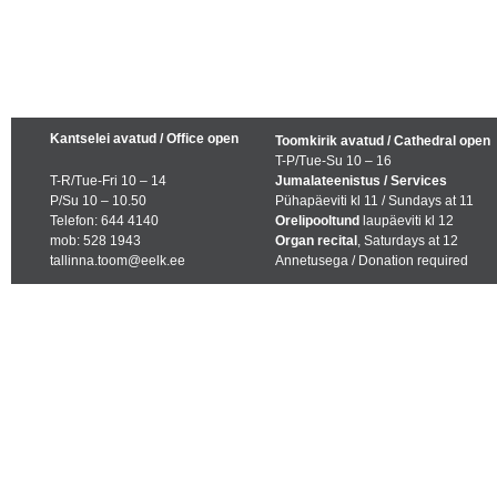
Kantselei avatud / Office open
Toomkirik avatud / Cathedral open
T-P/Tue-Su 10 – 16
T-R/Tue-Fri 10 – 14
Jumalateenistus / Services
P/Su 10 – 10.50
Pühapäeviti kl 11 / Sundays at 11
Telefon: 644 4140
Orelipooltund
laupäeviti kl 12
mob: 528 1943
Organ recital
, Saturdays at 12
tallinna.toom@eelk.ee
Annetusega / Donation required