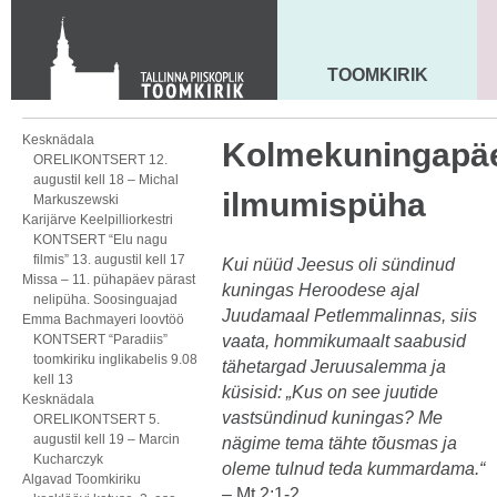
Toom-Kooli 6, 10130 TALLINN
tallinna.toom
@
eelk.ee
+372 644 4140
TOOMKIRIK
MAARJA KIRIK
Kesknädala
Kolmekuningapäe
ORELIKONTSERT 12.
augustil kell 18 – Michal
ilmumispüha
Markuszewski
Karijärve Keelpilliorkestri
KONTSERT “Elu nagu
filmis” 13. augustil kell 17
Kui nüüd Jeesus oli sündinud
Missa – 11. pühapäev pärast
kuningas Heroodese ajal
nelipüha. Soosinguajad
Juudamaal Petlemmalinnas, siis
Emma Bachmayeri loovtöö
KONTSERT “Paradiis”
vaata, hommikumaalt saabusid
toomkiriku inglikabelis 9.08
tähetargad Jeruusalemma ja
kell 13
küsisid: „Kus on see juutide
Kesknädala
vastsündinud kuningas? Me
ORELIKONTSERT 5.
augustil kell 19 – Marcin
nägime tema tähte tõusmas ja
Kucharczyk
oleme tulnud teda kummardama.“
Algavad Toomkiriku
– Mt 2:1-2