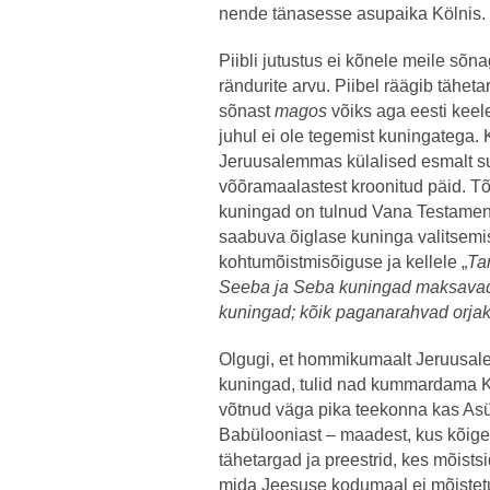
nende tänasesse asupaika Kölnis.
Piibli jutustus ei kõnele meile sõn
rändurite arvu. Piibel räägib tähe
sõnast
magos
võiks aga eesti keele
juhul ei ole tegemist kuningatega.
Jeruusalemmas külalised esmalt su
võõramaalastest kroonitud päid. Tõl
kuningad on tulnud Vana Testamend
saabuva õiglase kuninga valitsemis
kohtumõistmisõiguse ja kellele „
Ta
Seeba ja Seba kuningad maksavad
kuningad; kõik paganarahvad orjak
Olgugi, et hommikumaalt Jeruusa
kuningad, tulid nad kummardama Kun
võtnud väga pika teekonna kas Asüü
Babülooniast – maadest, kus kõige 
tähetargad ja preestrid, kes mõist
mida Jeesuse kodumaal ei mõistetud