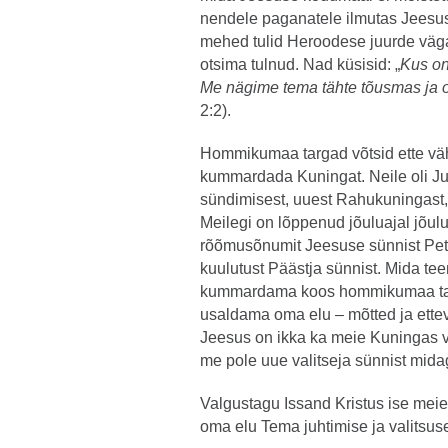
nendele paganatele ilmutas Jeesu
mehed tulid Heroodese juurde väg
otsima tulnud. Nad küsisid: „
Kus on
Me nägime tema tähte tõusmas ja
2:2).
Hommikumaa targad võtsid ette väh
kummardada Kuningat. Neile oli Ju
sündimisest, uuest Rahukuningast
Meilegi on lõppenud jõuluajal jõu
rõõmusõnumit Jeesuse sünnist Pet
kuulutust Päästja sünnist. Mida t
kummardama koos hommikumaa tark
usaldama oma elu – mõtted ja ette
Jeesus on ikka ka meie Kuningas 
me pole uue valitseja sünnist mida
Valgustagu Issand Kristus ise meie
oma elu Tema juhtimise ja valitsuse