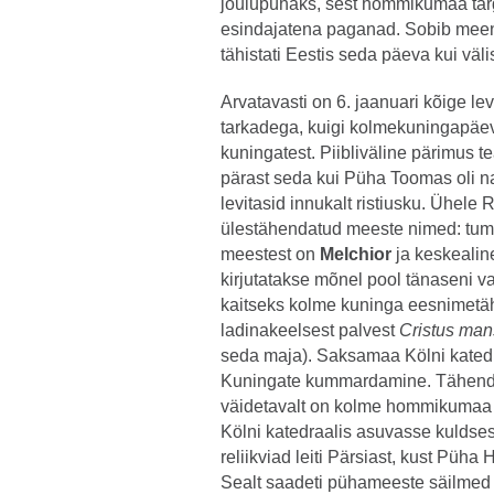
jõulupühaks, sest hommikumaa targa
esindajatena paganad. Sobib meen
tähistati Eestis seda päeva kui väl
Arvatavasti on 6. jaanuari kõige l
tarkadega, kuigi kolmekuningapäe
kuningatest. Piibliväline pärimus t
pärast seda kui Püha Toomas oli nad
levitasid innukalt ristiusku. Ühele
ülestähendatud meeste nimed: tu
meestest on
Melchior
ja keskealin
kirjutatakse mõnel pool tänaseni 
kaitseks kolme kuninga eesnimetä
ladinakeelsest palvest
Cristus man
seda maja). Saksamaa Kölni katedr
Kuningate kummardamine. Tähendusr
väidetavalt on kolme hommikumaa 
Kölni katedraalis asuvasse kuldses
reliikviad leiti Pärsiast, kust Püha
Sealt saadeti pühameeste säilmed 