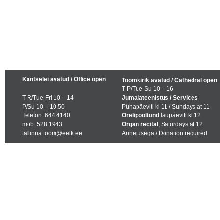
Kantselei avatud / Office open
Toomkirik avatud / Cathedral open
T-P/Tue-Su 10 – 16
T-R/Tue-Fri 10 – 14
Jumalateenistus / Services
P/Su 10 – 10.50
Pühapäeviti kl 11 / Sundays at 11
Telefon: 644 4140
Orelipooltund
laupäeviti kl 12
mob: 528 1943
Organ recital
, Saturdays at 12
tallinna.toom@eelk.ee
Annetusega / Donation required