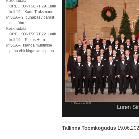
Kesknädala
ORELIKONTSERT 29. juulil
kell 19 – Kadri Traksmann
MISSA – 9. pühapäev pärast
nelipüha
Kesknädala
ORELIKONTSERT 22. juulil
kell 19 – Tobias Horn
MISSA – Issanda muutmise
püha ehk kirgastamispüha
Tallinna Toomkogudus
19.06.20