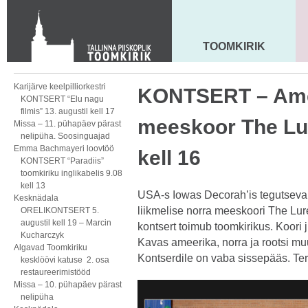
KONTAKT
Toom-Kooli 6, 10130 TALLINN
tallinna.toom
@
eelk.ee
TOOMKIRIK
MAARJA KIRIK
+372 644 4140
Karijärve keelpilliorkestri
KONTSERT – Ame
KONTSERT “Elu nagu
filmis” 13. augustil kell 17
meeskoor The Lu
Missa – 11. pühapäev pärast
nelipüha. Soosinguajad
Emma Bachmayeri loovtöö
kell 16
KONTSERT “Paradiis”
toomkiriku inglikabelis 9.08
kell 13
USA-s Iowas Decorah’is tegutseva
Kesknädala
liikmelise norra meeskoori The Lur
ORELIKONTSERT 5.
augustil kell 19 – Marcin
kontsert toimub toomkirikus. Koori 
Kucharczyk
Kavas ameerika, norra ja rootsi muus
Algavad Toomkiriku
Kontserdile on vaba sissepääs. Ter
kesklöövi katuse 2. osa
restaureerimistööd
Missa – 10. pühapäev pärast
nelipüha