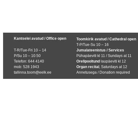
Kantselei avatud / Office open
Toomkirik avatud / Cathedral open
T-P/Tue-Su 10 – 16
T-R/Tue-Fri 10 – 14
Jumalateenistus / Services
P/Su 10 – 10.50
Pühapäeviti kl 11 / Sundays at 11
Telefon: 644 4140
Orelipooltund
laupäeviti kl 12
mob: 528 1943
Organ recital
, Saturdays at 12
tallinna.toom@eelk.ee
Annetusega / Donation required