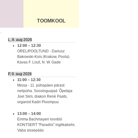
TOOMKOOL
DUS
ÜLDINFO
L, 8. aug 2026
12:00
–
12:30
ORELIPOOLTUND - Dariusz
Bakowski-Kois (Krakow, Poola).
Kavas F. Liszt, N. W. Gade
P, 9. aug 2026
11:00
–
12:30
Missa - 11. pühapäev pärast
nelipüha. Soosinguajad. Õpetaja
Joel Siim, diakon Renè Paats,
organist Kadri Ploompuu
13:00
–
14:00
Emma Bachmayeri loovtöö
KONTSERT "Paradiis" inglikabelis.
Vaba sissepääs