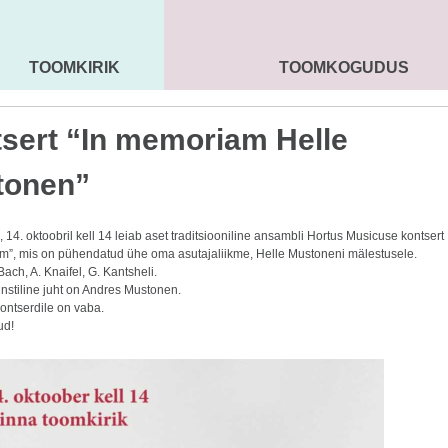
TOOMKIRIK
TOOMKOGUDUS
MAARJA KIRIK
SEENIORID
KOGU
sert “In memoriam Helle
tonen”
14. oktoobril kell 14 leiab aset traditsiooniline ansambli Hortus Musicuse kontsert
m”, mis on pühendatud ühe oma asutajaliikme, Helle Mustoneni mälestusele.
Bach, A. Knaifel, G. Kantsheli.
nstiline juht on Andres Mustonen.
ontserdile on vaba.
ud!