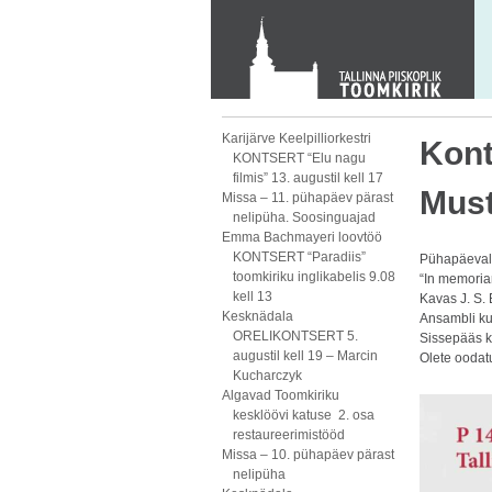
KONTAKT
Toom-Kooli 6, 10130 TALLINN
tallinna.toom
@
eelk.ee
+372 644 4140
Karijärve Keelpilliorkestri
Kont
KONTSERT “Elu nagu
filmis” 13. augustil kell 17
Mus
Missa – 11. pühapäev pärast
nelipüha. Soosinguajad
Emma Bachmayeri loovtöö
KONTSERT “Paradiis”
Pühapäeval, 
toomkiriku inglikabelis 9.08
“In memoria
kell 13
Kavas J. S. 
Kesknädala
Ansambli ku
ORELIKONTSERT 5.
Sissepääs k
augustil kell 19 – Marcin
Olete oodat
Kucharczyk
Algavad Toomkiriku
kesklöövi katuse 2. osa
restaureerimistööd
Missa – 10. pühapäev pärast
nelipüha