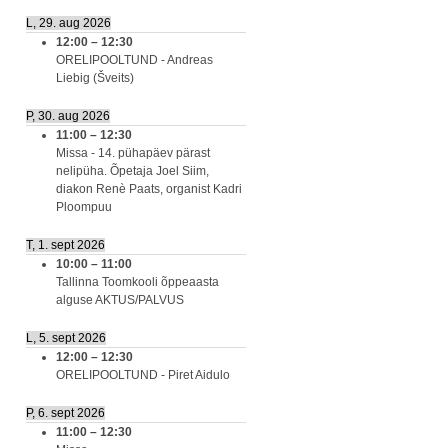
L, 29. aug 2026
12:00
–
12:30
ORELIPOOLTUND - Andreas
Liebig (Šveits)
P, 30. aug 2026
11:00
–
12:30
Missa - 14. pühapäev pärast
nelipüha. Õpetaja Joel Siim,
diakon Renè Paats, organist Kadri
Ploompuu
T, 1. sept 2026
10:00
–
11:00
Tallinna Toomkooli õppeaasta
alguse AKTUS/PALVUS
L, 5. sept 2026
12:00
–
12:30
ORELIPOOLTUND - Piret Aidulo
P, 6. sept 2026
11:00
–
12:30