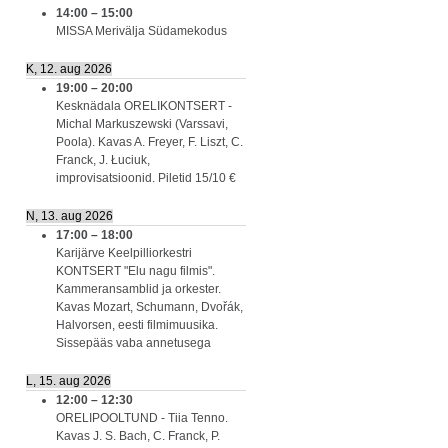
14:00
–
15:00
MISSA Merivälja Südamekodus
K, 12. aug 2026
19:00
–
20:00
Kesknädala ORELIKONTSERT -
Michal Markuszewski (Varssavi,
Poola). Kavas A. Freyer, F. Liszt, C.
Franck, J. Łuciuk,
improvisatsioonid. Piletid 15/10 €
N, 13. aug 2026
17:00
–
18:00
Karijärve Keelpilliorkestri
KONTSERT "Elu nagu filmis".
Kammeransamblid ja orkester.
Kavas Mozart, Schumann, Dvořák,
Halvorsen, eesti filmimuusika.
Sissepääs vaba annetusega
L, 15. aug 2026
12:00
–
12:30
ORELIPOOLTUND - Tiia Tenno.
Kavas J. S. Bach, C. Franck, P.