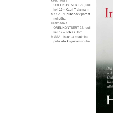
Kesknädala
ORELIKONTSERT 29. juulil
kell 19 – Kadri Traksmann
MISSA – 9. pühapäev pärast
nelipüha
Kesknädala
ORELIKONTSERT 22. juulil
kell 19 – Tobias Horn
MISSA – Issanda muutmise
püha ehk kirgastamispüha