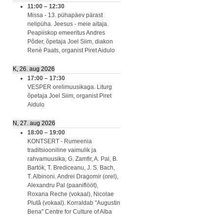
11:00
–
12:30
Missa - 13. pühapäev pärast
nelipüha. Jeesus - meie aitaja.
Peapiiskop emeeritus Andres
Põder, õpetaja Joel Siim, diakon
Renè Paats, organist Piret Aidulo
K, 26. aug 2026
17:00
–
17:30
VESPER orelimuusikaga. Liturg
õpetaja Joel Siim, organist Piret
Aidulo
N, 27. aug 2026
18:00
–
19:00
KONTSERT - Rumeenia
traditsiooniline vaimulik ja
rahvamuusika, G. Zamfir, A. Pal, B.
Bartók, T. Brediceanu, J. S. Bach,
T. Albinoni. Andrei Dragomir (orel),
Alexandru Pal (paaniflööt),
Roxana Reche (vokaal), Nicolae
Plută (vokaal). Korraldab "Augustin
Bena" Centre for Culture of Alba