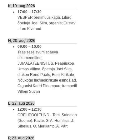
K, 19. aug 2026
17:00
–
17:30
VESPER orelimuusikaga. Liturg
õpetaja Joel Siim, organist Gustav
- Leo Kivirand
N, 20. aug 2026
09:00
–
10:00
Taasiseseisvumispäeva
oikumeeniline
JUMALATEENISTUS. Peapiiskop
Urmas Viilma, õpetaja Joel Siim,
diakon Renè Paats, Eesti Kirikute
Nõukogu liikmeskirikute esindajad.
Organist Kadri Ploompuu, trompetil
Villem Süvari
L, 22. aug 2026
12:00
–
12:30
ORELIPOOLTUND - Tomi Satomaa
(Soome). Kavas G. A. Homilius, J.
Sibelius, O. Merikanto, A. Pärt
P, 23. aug 2026