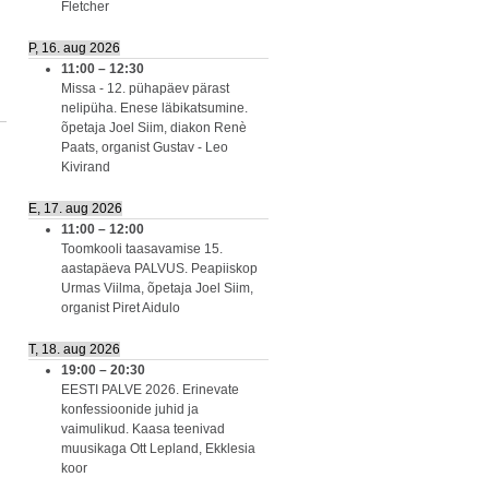
Fletcher
P, 16. aug 2026
11:00
–
12:30
Missa - 12. pühapäev pärast
nelipüha. Enese läbikatsumine.
õpetaja Joel Siim, diakon Renè
Paats, organist Gustav - Leo
Kivirand
E, 17. aug 2026
11:00
–
12:00
Toomkooli taasavamise 15.
aastapäeva PALVUS. Peapiiskop
Urmas Viilma, õpetaja Joel Siim,
organist Piret Aidulo
T, 18. aug 2026
19:00
–
20:30
EESTI PALVE 2026. Erinevate
konfessioonide juhid ja
vaimulikud. Kaasa teenivad
muusikaga Ott Lepland, Ekklesia
koor