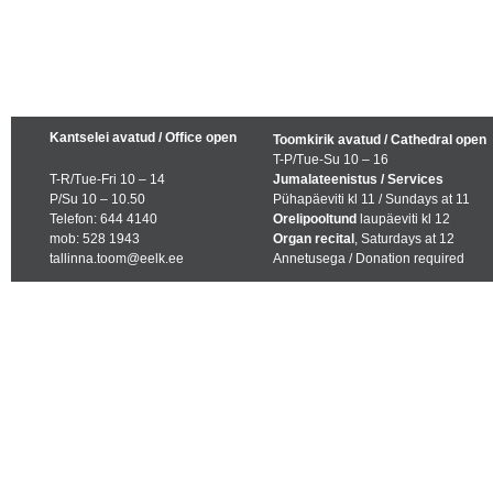
Kantselei avatud / Office open
Toomkirik avatud / Cathedral open
T-P/Tue-Su 10 – 16
T-R/Tue-Fri 10 – 14
Jumalateenistus / Services
P/Su 10 – 10.50
Pühapäeviti kl 11 / Sundays at 11
Telefon: 644 4140
Orelipooltund
laupäeviti kl 12
mob: 528 1943
Organ recital
, Saturdays at 12
tallinna.toom@eelk.ee
Annetusega / Donation required