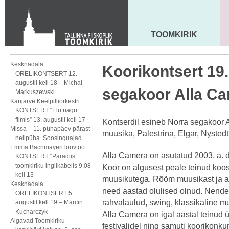
Toom-Kooli 6, 10130 TALLINN
tallinna.toom
@
eelk.ee
+372 644 4140
TOOMKIRIK
MAARJA KIRIK
Kesknädala
Koorikontsert 19.
ORELIKONTSERT 12.
augustil kell 18 – Michal
segakoor Alla C
Markuszewski
Karijärve Keelpilliorkestri
KONTSERT “Elu nagu
filmis” 13. augustil kell 17
Kontserdil esineb Norra segakoor 
Missa – 11. pühapäev pärast
muusika, Palestrina, Elgar, Nystedt
nelipüha. Soosinguajad
Emma Bachmayeri loovtöö
Alla Camera on asutatud 2003. a. di
KONTSERT “Paradiis”
toomkiriku inglikabelis 9.08
Koor on algusest peale teinud koos
kell 13
muusikutega. Rõõm muusikast ja ar
Kesknädala
need aastad olulised olnud. Nende 
ORELIKONTSERT 5.
rahvalaulud, swing, klassikaline m
augustil kell 19 – Marcin
Kucharczyk
Alla Camera on igal aastal teinud ü
Algavad Toomkiriku
festivalidel ning samuti koorikonku