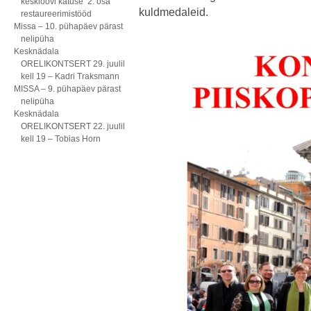
kesklöövi katuse 2. osa
kuldmedaleid.
restaureerimistööd
Missa – 10. pühapäev pärast
nelipüha
Kesknädala
ORELIKONTSERT 29. juulil
kell 19 – Kadri Traksmann
MISSA – 9. pühapäev pärast
nelipüha
Kesknädala
ORELIKONTSERT 22. juulil
kell 19 – Tobias Horn