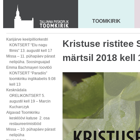
KONTAKT
Toom-Kooli 6, 10130 TALLINN
tallinna.toom
@
eelk.ee
TOOMKIRIK
MAARJA KIRIK
+372 644 4140
Karijärve keelpilliorkestri
Kristuse ristitee 
KONTSERT “Elu nagu
filmis” 13. augustil kell 17
märtsil 2018 kell
Missa – 11. pühapäev pärast
nelipüha. Soosinguajad
Emma Bachmayeri loovtöö
KONTSERT “Paradiis”
toomkiriku inglikabelis 9.08
kell 13
Kesknädala
ORELIKONTSERT 5.
augustil kell 19 – Marcin
Kucharczyk
Algavad Toomkiriku
kesklöövi katuse 2. osa
restaureerimistööd
Missa – 10. pühapäev pärast
nelipüha