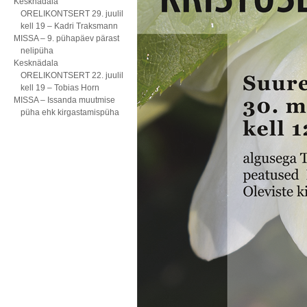
Kesknädala
ORELIKONTSERT 29. juulil
kell 19 – Kadri Traksmann
MISSA – 9. pühapäev pärast
nelipüha
Kesknädala
ORELIKONTSERT 22. juulil
kell 19 – Tobias Horn
MISSA – Issanda muutmise
püha ehk kirgastamispüha