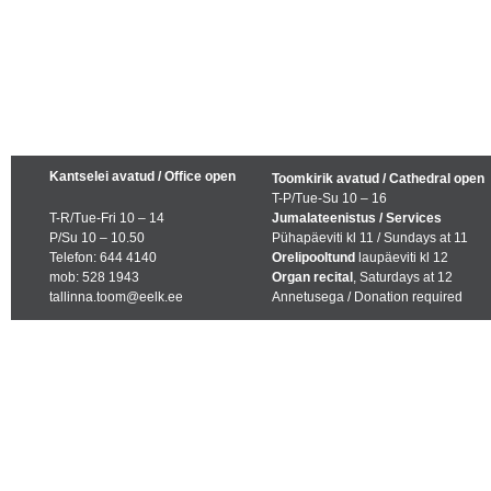
Kantselei avatud / Office open
Toomkirik avatud / Cathedral open
T-P/Tue-Su 10 – 16
T-R/Tue-Fri 10 – 14
Jumalateenistus / Services
P/Su 10 – 10.50
Pühapäeviti kl 11 / Sundays at 11
Telefon: 644 4140
Orelipooltund
laupäeviti kl 12
mob: 528 1943
Organ recital
, Saturdays at 12
tallinna.toom@eelk.ee
Annetusega / Donation required