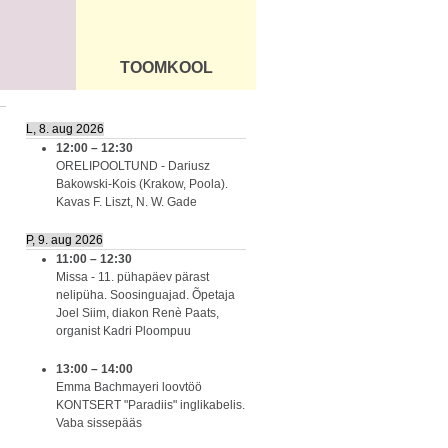
TOOMKOOL
DUS
ÜLDINFO
L, 8. aug 2026
12:00
–
12:30
ORELIPOOLTUND - Dariusz
Bakowski-Kois (Krakow, Poola).
Kavas F. Liszt, N. W. Gade
P, 9. aug 2026
11:00
–
12:30
Missa - 11. pühapäev pärast
nelipüha. Soosinguajad. Õpetaja
Joel Siim, diakon Renè Paats,
organist Kadri Ploompuu
13:00
–
14:00
Emma Bachmayeri loovtöö
KONTSERT "Paradiis" inglikabelis.
Vaba sissepääs