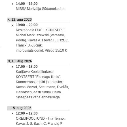
14:00
–
15:00
MISSA Merivälja Südamekodus
K, 12. aug 2026
19:00
–
20:00
Kesknädala ORELIKONTSERT -
Michal Markuszewski (Varssavi,
Poola). Kavas A. Freyer, F. Liszt, C.
Franck, J. Łuciuk,
improvisatsioonid. Piletid 15/10 €
N, 13. aug 2026
17:00
–
18:00
Karijärve Keelpilliorkestri
KONTSERT "Elu nagu filmis".
Kammeransamblid ja orkester.
Kavas Mozart, Schumann, Dvořák,
Halvorsen, eesti filmimuusika.
Sissepääs vaba annetusega
L, 15. aug 2026
12:00
–
12:30
ORELIPOOLTUND - Tiia Tenno.
Kavas J. S. Bach, C. Franck, P.