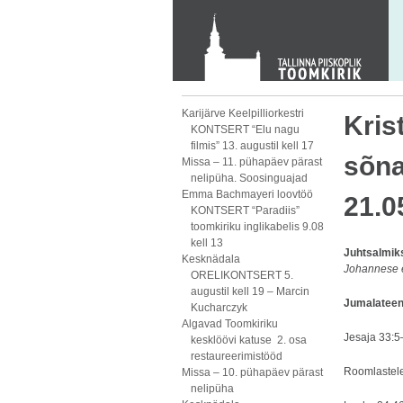
KONTAKT
Toom-Kooli 6, 10130 TALLINN
tallinna.toom
@
eelk.ee
+372 644 4140
Karijärve Keelpilliorkestri
Kris
KONTSERT “Elu nagu
filmis” 13. augustil kell 17
sõna
Missa – 11. pühapäev pärast
nelipüha. Soosinguajad
Emma Bachmayeri loovtöö
21.0
KONTSERT “Paradiis”
toomkiriku inglikabelis 9.08
kell 13
Juhtsalmik
Kesknädala
Johannese 
ORELIKONTSERT 5.
augustil kell 19 – Marcin
Jumalateeni
Kucharczyk
Algavad Toomkiriku
Jesaja 33:
kesklöövi katuse 2. osa
restaureerimistööd
Roomlastel
Missa – 10. pühapäev pärast
nelipüha