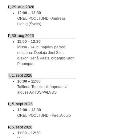
L, 29. aug 2026
12:00
–
12:30
ORELIPOOLTUND - Andreas
Liebig (Šveits)
P, 30. aug 2026
11:00
–
12:30
Missa - 14. pühapäev pärast
nelipüha. Õpetaja Joel Siim,
diakon Renè Paats, organist Kadri
Ploompuu
T, 1. sept 2026
10:00
–
11:00
Tallinna Toomkooli õppeaasta
alguse AKTUS/PALVUS
L, 5. sept 2026
12:00
–
12:30
ORELIPOOLTUND - Piret Aidulo
P, 6. sept 2026
11:00
–
12:30