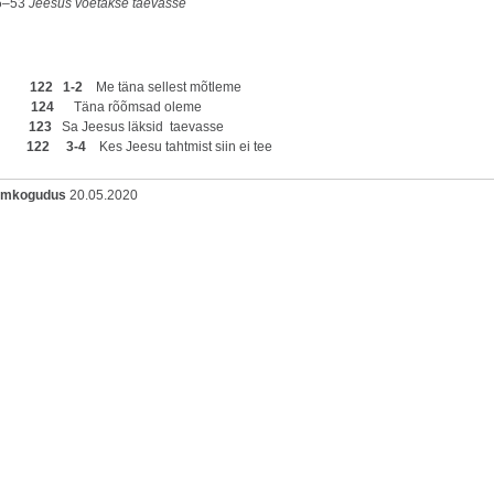
6–53
Jeesus võetakse taevasse
aul
122 1-2
Me täna sellest mõtleme
aul
124
Täna rõõmsad oleme
laul
123
Sa Jeesus läksid taevasse
aul
122 3-4
Kes Jeesu tahtmist siin ei tee
oomkogudus
20.05.2020