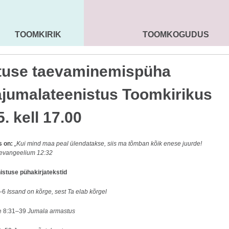
TOOMKIRIK
TOOMKOGUDUS
MAARJA KIRIK
SEENIORID
KOGU
tuse taevaminemispüha
jumalateenistus Toomkirikus
5. kell 17.00
s on:
„
Kui mind maa peal ülendatakse, siis ma tõmban kõik enese juurde!
evangeelium 12:32
stuse pühakirjatekstid
5–6
Issand on kõrge, sest Ta elab kõrgel
e 8:31–39
Jumala armastus