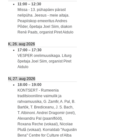
11:00
–
12:30
Missa - 13. pühapäev pärast
nelipüha. Jeesus - meie aitaja.
Peapiiskop emeeritus Andres
Põder, õpetaja Joel Siim, diakon
Renè Paats, organist Piret Aidulo
K, 26. aug 2026
17:00
–
17:30
VESPER orelimuusikaga. Liturg
õpetaja Joel Siim, organist Piret
Aidulo
N, 27. aug 2026
18:00
–
19:00
KONTSERT - Rumeenia
traditsiooniline vaimulik ja
rahvamuusika, G. Zamfir, A. Pal, B.
Bartók, T. Brediceanu, J. S. Bach,
T. Albinoni. Andrei Dragomir (orel),
Alexandru Pal (paaniflööt),
Roxana Reche (vokaal), Nicolae
Plută (vokaal). Korraldab "Augustin
Bena" Centre for Culture of Alba