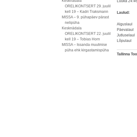
Kesknädala
Luuka 24:4
ORELIKONTSERT 29. juulil
kell 19 – Kadri Traksmann
Laulud:
MISSA – 9. pühapäev pärast
nelipüha
Algusl
Kesknädala
Päeval
ORELIKONTSERT 22. juulil
Jutluse
kell 19 – Tobias Horn
Lõpul
MISSA – Issanda muutmise
püha ehk kirgastamispüha
Tallinna T