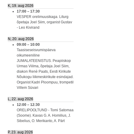
K, 19. aug 2026
17:00
–
17:30
VESPER orelimuusikaga. Liturg
õpetaja Joel Siim, organist Gustav
- Leo Kivirand
N, 20. aug 2026
09:00
–
10:00
Taasiseseisvumispäeva
oikumeeniline
JUMALATEENISTUS. Peapiiskop
Urmas Viilma, õpetaja Joel Siim,
diakon Renè Paats, Eesti Kirikute
Nõukogu liikmeskirikute esindajad.
Organist Kadri Ploompuu, trompetil
Villem Süvari
L, 22. aug 2026
12:00
–
12:30
ORELIPOOLTUND - Tomi Satomaa
(Soome). Kavas G. A. Homilius, J.
Sibelius, O. Merikanto, A. Pärt
P, 23. aug 2026