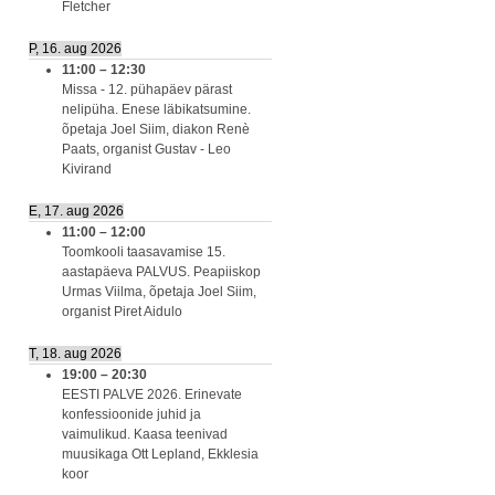
Fletcher
P, 16. aug 2026
11:00
–
12:30
Missa - 12. pühapäev pärast
nelipüha. Enese läbikatsumine.
õpetaja Joel Siim, diakon Renè
Paats, organist Gustav - Leo
Kivirand
E, 17. aug 2026
11:00
–
12:00
Toomkooli taasavamise 15.
aastapäeva PALVUS. Peapiiskop
Urmas Viilma, õpetaja Joel Siim,
organist Piret Aidulo
T, 18. aug 2026
19:00
–
20:30
EESTI PALVE 2026. Erinevate
konfessioonide juhid ja
vaimulikud. Kaasa teenivad
muusikaga Ott Lepland, Ekklesia
koor