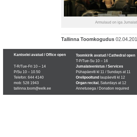
Armulaud on iga Jumalat
Tallinna Toomkogudus
02.04.20
Kantselei avatud / Office open
Toomkirik avatud / Cathedral open
T-P/Tue-Su 10 – 16
T-R/Tue-Fri 10 – 14
Jumalateenistus / Services
P/Su 10 – 10.50
Pühapäeviti kl 11 / Sundays at 11
Telefon: 644 4140
Orelipooltund
laupäeviti kl 12
mob: 528 1943
Organ recital
, Saturdays at 12
tallinna.toom@eelk.ee
Annetusega / Donation required