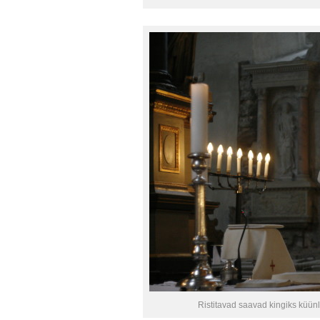
Ristitavad saavad kingiks küünl