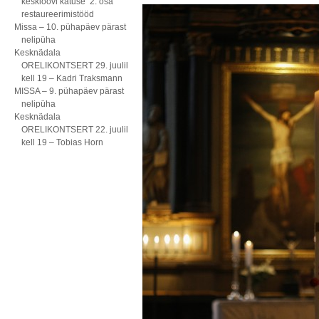
kesklöövi katuse 2. osa
restaureerimistööd
Missa – 10. pühapäev pärast
nelipüha
Kesknädala
ORELIKONTSERT 29. juulil
kell 19 – Kadri Traksmann
MISSA – 9. pühapäev pärast
nelipüha
Kesknädala
ORELIKONTSERT 22. juulil
kell 19 – Tobias Horn