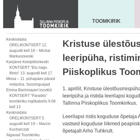
Toom-Kooli 6, 10130 TALLINN
tallinna.toom
@
eelk.ee
+372 644 4140
TOOMKIRIK
MAARJA KIRIK
Kesknädala
Kristuse ülestõu
ORELIKONTSERT 12.
augustil kell 18 – Michal
leeripüha, ristimi
Markuszewski
Karijärve Keelpilliorkestri
KONTSERT “Elu nagu
Piiskoplikus Too
filmis” 13. augustil kell 17
Missa – 11. pühapäev pärast
nelipüha. Soosinguajad
1. aprillil, Kristuse ülestõusmispü
Emma Bachmayeri loovtöö
leeripüha ja ristida leerilapsi ko
KONTSERT “Paradiis”
toomkiriku inglikabelis 9.08
Tallinna Piiskoplikus Toomkirikus.
kell 13
Kesknädala
Leerilapsi ristis koguduse õpetaja 
ORELIKONTSERT 5.
vastsed koguduse liikmed peapiisk
augustil kell 19 – Marcin
Kucharczyk
õpetajalt Arho Tuhkrult.
Algavad Toomkiriku