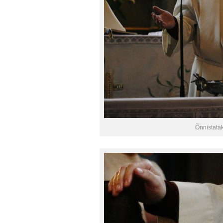
Õnnistatak