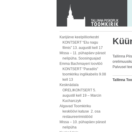
KONTAKT
Toom-Kooli 6, 10130 TALLINN
tallinna.toom
@
eelk.ee
+372 644 4140
Karijärve keelpilliorkestri
Küün
KONTSERT “Elu nagu
filmis” 13. augustil kell 17
Missa – 11. pühapäev pärast
Tallinna Pi
nelipüha. Soosinguajad
orelimuusik
Emma Bachmayeri loovtöö
Palvusel tee
KONTSERT “Paradiis”
toomkiriku inglikabelis 9.08
kell 13
Tallinna T
Kesknädala
ORELIKONTSERT 5.
augustil kell 19 – Marcin
Kucharczyk
Algavad Toomkiriku
kesklöövi katuse 2. osa
restaureerimistööd
Missa – 10. pühapäev pärast
nelipüha