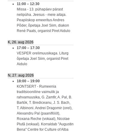
11:00
–
12:30
Missa - 13. pühapäev pärast
nelipüha. Jeesus - meie aitaja.
Peapiiskop emeeritus Andres
Põder, õpetaja Joel Siim, diakon
Renè Paats, organist Piret Aidulo
K, 26. aug 2026
17:00
–
17:30
VESPER orelimuusikaga. Liturg
õpetaja Joel Siim, organist Piret
Aidulo
N, 27. aug 2026
18:00
–
19:00
KONTSERT - Rumeenia
traditsiooniline vaimulik ja
rahvamuusika, G. Zamfir, A. Pal, B.
Bartók, T. Brediceanu, J. S. Bach,
T. Albinoni. Andrei Dragomir (orel),
Alexandru Pal (paaniflööt),
Roxana Reche (vokaal), Nicolae
Plută (vokaal). Korraldab "Augustin
Bena" Centre for Culture of Alba