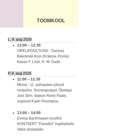
TOOMKOOL
DUS
ÜLDINFO
L, 8. aug 2026
12:00
–
12:30
ORELIPOOLTUND - Dariusz
Bakowski-Kois (Krakow, Poola).
Kavas F. Liszt, N. W. Gade
P, 9. aug 2026
11:00
–
12:30
Missa - 11. pühapäev pärast
nelipüha. Soosinguajad. Õpetaja
Joel Siim, diakon Renè Paats,
organist Kadri Ploompuu
13:00
–
14:00
Emma Bachmayeri loovtöö
KONTSERT "Paradiis" inglikabelis.
Vaba sissepääs