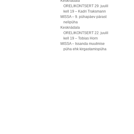
Kesknädala
ORELIKONTSERT 29. juulil
kell 19 – Kadri Traksmann
MISSA – 9. pühapäev pärast
nelipüha
Kesknädala
ORELIKONTSERT 22. juulil
kell 19 – Tobias Horn
MISSA – Issanda muutmise
püha ehk kirgastamispüha