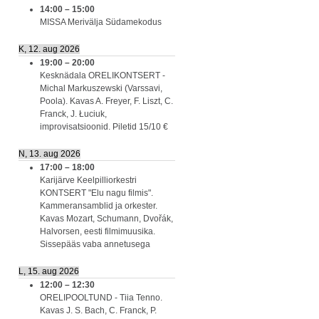
14:00
–
15:00
MISSA Merivälja Südamekodus
K, 12. aug 2026
19:00
–
20:00
Kesknädala ORELIKONTSERT -
Michal Markuszewski (Varssavi,
Poola). Kavas A. Freyer, F. Liszt, C.
Franck, J. Łuciuk,
improvisatsioonid. Piletid 15/10 €
N, 13. aug 2026
17:00
–
18:00
Karijärve Keelpilliorkestri
KONTSERT "Elu nagu filmis".
Kammeransamblid ja orkester.
Kavas Mozart, Schumann, Dvořák,
Halvorsen, eesti filmimuusika.
Sissepääs vaba annetusega
L, 15. aug 2026
12:00
–
12:30
ORELIPOOLTUND - Tiia Tenno.
Kavas J. S. Bach, C. Franck, P.