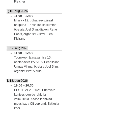
Fletcher
P, 16. aug 2026
11:00
–
12:30
Missa - 12. pühapäev pärast
nelipüha. Enese läbikatsumine.
õpetaja Joel Siim, diakon Renè
Paats, organist Gustav - Leo
Kivirand
E, 17. aug 2026
11:00
–
12:00
Toomkooli taasavamise 15.
aastapäeva PALVUS. Peapiiskop
Urmas Viilma, õpetaja Joel Siim,
organist Piret Aidulo
T, 18. aug 2026
19:00
–
20:30
EESTI PALVE 2026. Erinevate
konfessioonide juhid ja
vaimulikud. Kaasa teenivad
muusikaga Ott Lepland, Ekklesia
koor