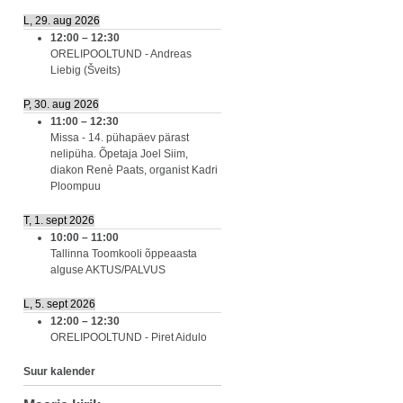
L, 29. aug 2026
12:00
–
12:30
ORELIPOOLTUND - Andreas
Liebig (Šveits)
P, 30. aug 2026
11:00
–
12:30
Missa - 14. pühapäev pärast
nelipüha. Õpetaja Joel Siim,
diakon Renè Paats, organist Kadri
Ploompuu
T, 1. sept 2026
10:00
–
11:00
Tallinna Toomkooli õppeaasta
alguse AKTUS/PALVUS
L, 5. sept 2026
12:00
–
12:30
ORELIPOOLTUND - Piret Aidulo
Suur kalender