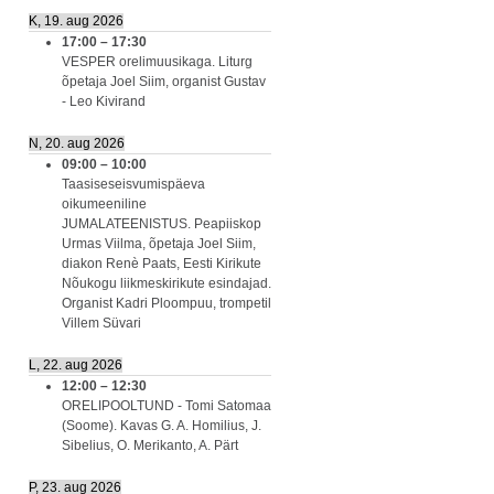
K, 19. aug 2026
17:00
–
17:30
VESPER orelimuusikaga. Liturg
õpetaja Joel Siim, organist Gustav
- Leo Kivirand
N, 20. aug 2026
09:00
–
10:00
Taasiseseisvumispäeva
oikumeeniline
JUMALATEENISTUS. Peapiiskop
Urmas Viilma, õpetaja Joel Siim,
diakon Renè Paats, Eesti Kirikute
Nõukogu liikmeskirikute esindajad.
Organist Kadri Ploompuu, trompetil
Villem Süvari
L, 22. aug 2026
12:00
–
12:30
ORELIPOOLTUND - Tomi Satomaa
(Soome). Kavas G. A. Homilius, J.
Sibelius, O. Merikanto, A. Pärt
P, 23. aug 2026