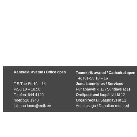
Kantselei avatud / Office open
Toomkirik avatud / Cathedral open
T-P/Tue-Su 10 – 16
T-R/Tue-Fri 10 – 14
Jumalateenistus / Services
P/Su 10 – 10.50
Pühapäeviti kl 11 / Sundays at 11
Telefon: 644 4140
Orelipooltund
laupäeviti kl 12
mob: 528 1943
Organ recital
, Saturdays at 12
tallinna.toom@eelk.ee
Annetusega / Donation required