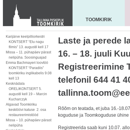
KONTAKT
Toom-Kooli 6, 10130 TALLINN
tallinna.toom
@
eelk.ee
TOOMKIRIK
MAARJA KIRIK
+372 644 4140
Karijärve keelpilliorkestri
Laste ja perede 
KONTSERT “Elu nagu
filmis” 13. augustil kell 17
16. – 18. juuli Ku
Missa – 11. pühapäev pärast
nelipüha. Soosinguajad
Emma Bachmayeri loovtöö
Registreerimine
KONTSERT “Paradiis”
toomkiriku inglikabelis 9.08
telefonil 644 41 4
kell 13
Kesknädala
ORELIKONTSERT 5.
tallinna.toom@ee
augustil kell 19 – Marcin
Kucharczyk
Algavad Toomkiriku
Rõõm on teatada, et juba 16.-18.0
kesklöövi katuse 2. osa
koguduse ja Toomkoguduse ühine p
restaureerimistööd
Missa – 10. pühapäev pärast
nelipüha
Registreerida saab kuni 10.07. all