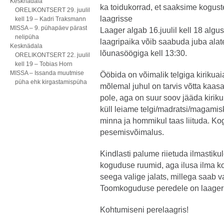
Kesknädala
ka toidukorrad, et saaksime kogus
ORELIKONTSERT 29. juulil
laagrisse
kell 19 – Kadri Traksmann
MISSA – 9. pühapäev pärast
Laager algab 16.juulil kell 18 algu
nelipüha
laagripaika võib saabuda juba alat
Kesknädala
lõunasöögiga kell 13:30.
ORELIKONTSERT 22. juulil
kell 19 – Tobias Horn
MISSA – Issanda muutmise
Ööbida on võimalik telgiga kirikua
püha ehk kirgastamispüha
mõlemal juhul on tarvis võtta kaasa v
pole, aga on suur soov jääda kiriku
küll leiame telgi/madratsi/magamis
minna ja hommikul taas liituda. K
pesemisvõimalus.
Kindlasti palume riietuda ilmastiku
koguduse ruumid, aga ilusa ilma k
seega valige jalats, millega saab va
Toomkoguduse peredele on laager 
Kohtumiseni perelaagris!