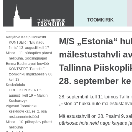
KONTAKT
Toom-Kooli 6, 10130 TALLINN
tallinna.toom
@
eelk.ee
TOOMKIRIK
MAARJA KIRIK
+372 644 4140
Karijärve Keelpilliorkestri
M/S „Estonia“ h
KONTSERT “Elu nagu
filmis” 13. augustil kell 17
mälestustahvli 
Missa – 11. pühapäev pärast
nelipüha. Soosinguajad
Emma Bachmayeri loovtöö
Tallinna Piiskopl
KONTSERT “Paradiis”
toomkiriku inglikabelis 9.08
28. september kel
kell 13
Kesknädala
ORELIKONTSERT 5.
augustil kell 19 – Marcin
28. septembril kell 11 toimus Talli
Kucharczyk
„Estonia“ hukkunute mälestustahvl
Algavad Toomkiriku
kesklöövi katuse 2. osa
Mälestustahvlil on 28. Psalmi 9. s
restaureerimistööd
Missa – 10. pühapäev pärast
pärisosa; hoia neid nagu karjane ja
nelipüha