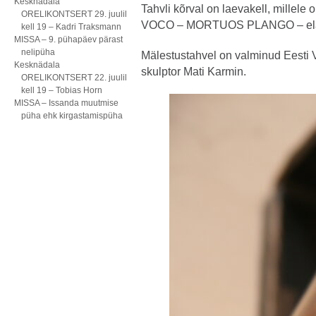
Kesknädala
Tahvli kõrval on laevakell, millele
ORELIKONTSERT 29. juulil
VOCO – MORTUOS PLANGO – elavai
kell 19 – Kadri Traksmann
MISSA – 9. pühapäev pärast
nelipüha
Mälestustahvel on valminud Eesti Va
Kesknädala
skulptor Mati Karmin.
ORELIKONTSERT 22. juulil
kell 19 – Tobias Horn
MISSA – Issanda muutmise
püha ehk kirgastamispüha