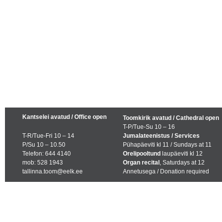
Kantselei avatud / Office open
Toomkirik avatud / Cathedral open
T-P/Tue-Su 10 – 16
T-R/Tue-Fri 10 – 14
Jumalateenistus / Services
P/Su 10 – 10.50
Pühapäeviti kl 11 / Sundays at 11
Telefon: 644 4140
Orelipooltund
laupäeviti kl 12
mob: 528 1943
Organ recital
, Saturdays at 12
tallinna.toom@eelk.ee
Annetusega / Donation required