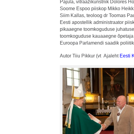
Pajula, vitraažikunstnik Dolores H
Soome Espoo piiskop Mikko Heikka
Siim Kallas, teoloog dr Toomas Pau
Eesti apostellik administraator pii
pikaaegne toomkoguduse juhatuse
toomkoguduse kauaaegne õpetaja t
Euroopa Parlamendi saadik poliiti
Autor Tiiu Pikkur (vt Ajaleht
Eesti K