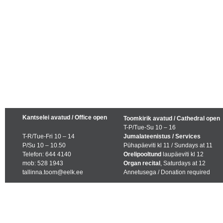
Kantselei avatud / Office open
Toomkirik avatud / Cathedral open
T-P/Tue-Su 10 – 16
T-R/Tue-Fri 10 – 14
Jumalateenistus / Services
P/Su 10 – 10.50
Pühapäeviti kl 11 / Sundays at 11
Telefon: 644 4140
Orelipooltund
laupäeviti kl 12
mob: 528 1943
Organ recital
, Saturdays at 12
tallinna.toom@eelk.ee
Annetusega / Donation required