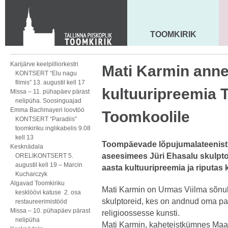
KONTAKT
Toom-Kooli 6, 10130 TALLINN
tallinna.toom
@
eelk.ee
TOOMKIRIK
MAARJA KIRIK
+372 644 4140
Karijärve keelpilliorkestri
Mati Karmin anne
KONTSERT “Elu nagu
filmis” 13. augustil kell 17
kultuuripreemia T
Missa – 11. pühapäev pärast
nelipüha. Soosinguajad
Emma Bachmayeri loovtöö
Toomkoolile
KONTSERT “Paradiis”
toomkiriku inglikabelis 9.08
kell 13
Toompäevade lõpujumalateenist
Kesknädala
aseesimees Jüri Ehasalu skulpto
ORELIKONTSERT 5.
augustil kell 19 – Marcin
aasta kultuuripreemia ja riputas 
Kucharczyk
Algavad Toomkiriku
Mati Karmin on Urmas Viilma sõnul
kesklöövi katuse 2. osa
skulptoreid, kes on andnud oma p
restaureerimistööd
Missa – 10. pühapäev pärast
religioossesse kunsti.
nelipüha
Mati Karmin, kaheteistkümnes Maarj