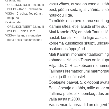
Kesknädala
vastu võttes, et see on tema elu tä
ORELIKONTSERT 29. juulil
kell 19 – Kadri Traksmann
eest, püüan seda igati väärida,» s
MISSA – 9. pühapäev pärast
nõukogu liige.
nelipüha
Ta märkis oma perekonna suurt tuge
Kesknädala
Karmin ütles, et ei alusta ühtki suu
ORELIKONTSERT 22. juulil
kell 19 – Tobias Horn
Mati Karmin (53) on pärit Tartust, l
MISSA – Issanda muutmise
aastal, kunstnike liidu liige aastas
püha ehk kirgastamispüha
kõrgema kunstikooli skulptuuriosa
osakonnas õppejõud.
Mati Karmini monumentaalloomingu
kohtades. Näiteks Tartus on laulupe
Viljandis C. R. Jakobsoni monumen
Tallinnas krematooriumi marmorpan
isiku- ja ühisnäitustel.
Õpetajate päeval, 5. oktoobril av
Eesti õpetaja autähis, mille autor 
Tallinna piiskoplik toomkogudus a
välja aastast 2000.
Varasemad laureaadid on dirigent 