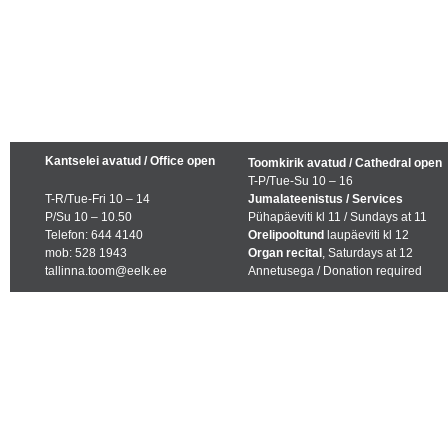
Kantselei avatud / Office open
Toomkirik avatud / Cathedral open
T-P/Tue-Su 10 – 16
T-R/Tue-Fri 10 – 14
Jumalateenistus / Services
P/Su 10 – 10.50
Pühapäeviti kl 11 / Sundays at 11
Telefon: 644 4140
Orelipooltund
laupäeviti kl 12
mob: 528 1943
Organ recital
, Saturdays at 12
tallinna.toom@eelk.ee
Annetusega / Donation required