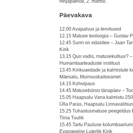
neljapäeval, 2. märtsil.
Päevakava
12.00 Avapalvus ja tervitused
12.15 Matuse teoloogia – Gustav Pii
12.45 Surm on edasitee – Jaan Tam
Kirik
13.15 Quo vadis, matusekultuur? – 
Humanitaarteaduste instituut
13.45 Kirikuaedade ja kalmistute k
Mäesalu, Muinsuskaitseamet
14.15 Kohvipaus
14.45 Matusebüroo tänapäev – To
15.05 Haapsalu Vana kalmistu 250
Ülla Paras, Haapsalu Linnavalitsu
15.25 Tuhastusmatuse peegeldus Ee
Tiina Tuulik
15.45 Tartu Pauluse kolumbaarium 
Evangeelne Luterlik Kirik