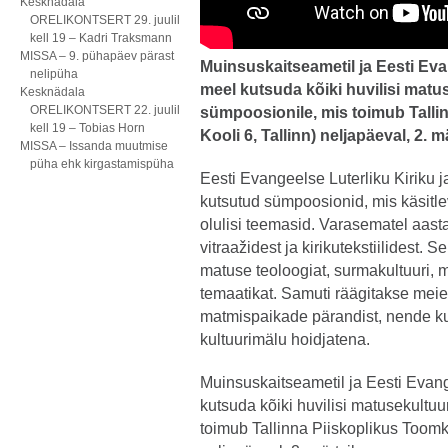
Kesknädala
ORELIKONTSERT 29. juulil
kell 19 – Kadri Traksmann
MISSA – 9. pühapäev pärast
Muinsuskaitseametil ja Eesti Evan
nelipüha
meel kutsuda kõiki huvilisi matu
Kesknädala
ORELIKONTSERT 22. juulil
sümpoosionile, mis toimub Talli
kell 19 – Tobias Horn
Kooli 6, Tallinn) neljapäeval, 2. mä
MISSA – Issanda muutmise
püha ehk kirgastamispüha
Eesti Evangeelse Luterliku Kiriku 
kutsutud sümpoosionid, mis käsitl
olulisi teemasid. Varasematel aasta
vitraažidest ja kirikutekstiilidest.
matuse teoloogiat, surmakultuuri,
temaatikat. Samuti räägitakse meie 
matmispaikade pärandist, nende ku
kultuurimälu hoidjatena.
Muinsuskaitseametil ja Eesti Evang
kutsuda kõiki huvilisi matusekultu
toimub Tallinna Piiskoplikus Toomki