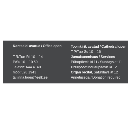
Kantselei avatud / Office open
Toomkirik avatud / Cathedral open
T-P/Tue-Su 10 – 16
T-R/Tue-Fri 10 – 14
Jumalateenistus / Services
P/Su 10 – 10.50
Pühapäeviti kl 11 / Sundays at 11
Telefon: 644 4140
Orelipooltund
laupäeviti kl 12
mob: 528 1943
Organ recital
, Saturdays at 12
tallinna.toom@eelk.ee
Annetusega / Donation required