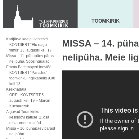
KONTAKT
Toom-Kooli 6, 10130 TALLINN
tallinna.toom
@
eelk.ee
TOOMKIRIK
MAARJA KIRIK
+372 644 4140
Karijärve keelpilliorkestri
MISSA – 14. püha
KONTSERT “Elu nagu
filmis” 13. augustil kell 17
nelipüha. Meie li
Missa – 11. pühapäev pärast
nelipüha. Soosinguajad
Emma Bachmayeri loovtöö
KONTSERT “Paradiis”
toomkiriku inglikabelis 9.08
kell 13
Kesknädala
ORELIKONTSERT 5.
augustil kell 19 – Marcin
Kucharczyk
Algavad Toomkiriku
kesklöövi katuse 2. osa
restaureerimistööd
Missa – 10. pühapäev pärast
nelipüha