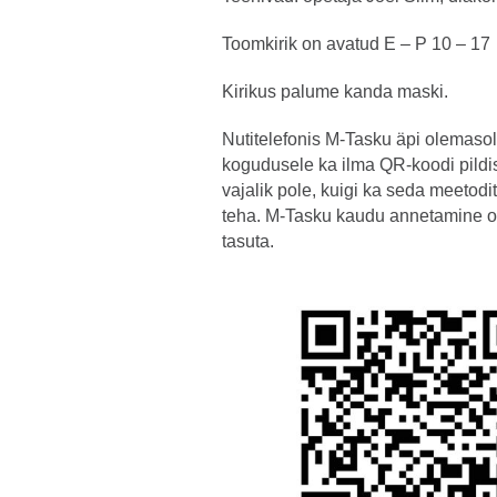
Toomkirik on avatud E – P 10 – 17
Kirikus palume kanda maski.
Nutitelefonis M-Tasku äpi olemasol
kogudusele ka ilma QR-koodi pildi
vajalik pole, kuigi ka seda meetod
teha. M-Tasku kaudu annetamine o
tasuta.