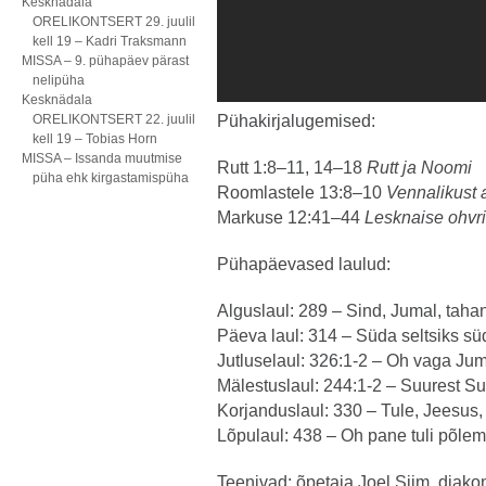
Kesknädala
ORELIKONTSERT 29. juulil
kell 19 – Kadri Traksmann
MISSA – 9. pühapäev pärast
nelipüha
Kesknädala
ORELIKONTSERT 22. juulil
Pühakirjalugemised:
kell 19 – Tobias Horn
MISSA – Issanda muutmise
Rutt 1:8–11, 14–18
Rutt ja Noomi
püha ehk kirgastamispüha
Roomlastele 13:8–10
Vennalikust 
Markuse 12:41–44
Lesknaise ohvr
Pühapäevased laulud:
Alguslaul: 289 – Sind, Jumal, tah
Päeva laul: 314 – Süda seltsiks s
Jutluselaul: 326:1-2 – Oh vaga Jum
Mälestuslaul: 244:1-2 – Suurest Su
Korjanduslaul: 330 – Tule, Jeesus
Lõpulaul: 438 – Oh pane tuli põle
Teenivad: õpetaja Joel Siim, diakon