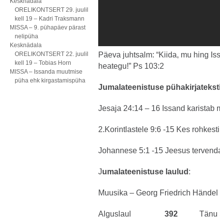
Kesknädala
ORELIKONTSERT 29. juulil
kell 19 – Kadri Traksmann
MISSA – 9. pühapäev pärast
nelipüha
Kesknädala
ORELIKONTSERT 22. juulil
Päeva juhtsalm: “Kiida, mu hing Is
kell 19 – Tobias Horn
heategu!” Ps 103:2
MISSA – Issanda muutmise
püha ehk kirgastamispüha
Jumalateenistuse pühakirjatekst
Jesaja 24:14 – 16 Issand karistab 
2.Korintlastele 9:6 -15 Kes rohkesti
Johannese 5:1 -15 Jeesus tervend
J
umalateenistuse laulud
:
Muusika – Georg Friedrich Händel 
Alguslaul
392
Tänu 