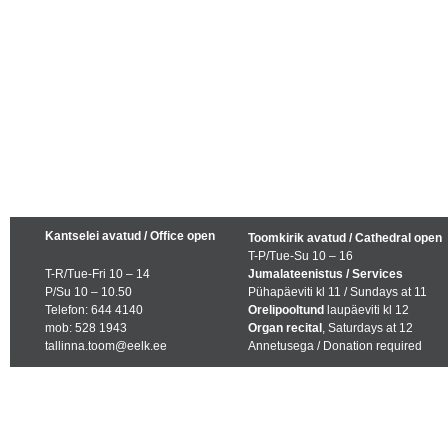
Kantselei avatud / Office open
Toomkirik avatud / Cathedral open
T-P/Tue-Su 10 – 16
T-R/Tue-Fri 10 – 14
Jumalateenistus / Services
P/Su 10 – 10.50
Pühapäeviti kl 11 / Sundays at 11
Telefon: 644 4140
Orelipooltund
laupäeviti kl 12
mob: 528 1943
Organ recital
, Saturdays at 12
tallinna.toom@eelk.ee
Annetusega / Donation required