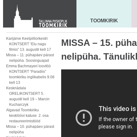
KONTAKT
Toom-Kooli 6, 10130 TALLINN
tallinna.toom
@
eelk.ee
TOOMKIRIK
MAARJA KIRIK
+372 644 4140
Karijärve Keelpilliorkestri
MISSA – 15. püha
KONTSERT “Elu nagu
filmis” 13. augustil kell 17
nelipüha. Tänuli
Missa – 11. pühapäev pärast
nelipüha. Soosinguajad
Emma Bachmayeri loovtöö
KONTSERT “Paradiis”
toomkiriku inglikabelis 9.08
kell 13
Kesknädala
ORELIKONTSERT 5.
augustil kell 19 – Marcin
Kucharczyk
Algavad Toomkiriku
kesklöövi katuse 2. osa
restaureerimistööd
Missa – 10. pühapäev pärast
nelipüha