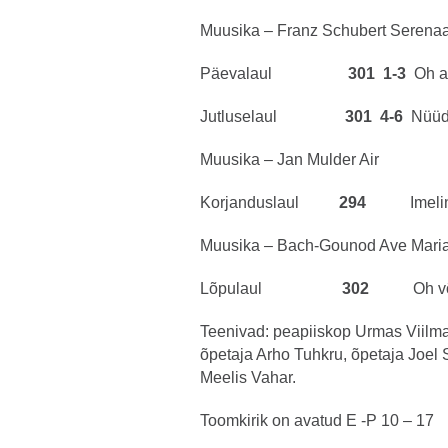
Muusika – Franz Schubert Serena
Päevalaul
301 1-3
Oh a
Jutluselaul
301 4-6
Nüüd 
Muusika – Jan Mulder Air
Korjanduslaul
294
Imeli
Muusika – Bach-Gounod Ave Mari
Lõpulaul
302
Oh võ
Teenivad: peapiiskop Urmas Viilma,
õpetaja Arho Tuhkru, õpetaja Joel Si
Meelis Vahar.
Toomkirik on avatud E -P 10 – 17