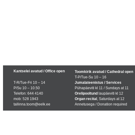
Kantselei avatud / Office open
Toomkirik avatud / Cathedral open
T-P/Tue-Su 10 – 16
T-R/Tue-Fri 10 – 14
Jumalateenistus / Services
P/Su 10 – 10.50
Pühapäeviti kl 11 / Sundays at 11
Telefon: 644 4140
Orelipooltund
laupäeviti kl 12
mob: 528 1943
Organ recital
, Saturdays at 12
tallinna.toom@eelk.ee
Annetusega / Donation required