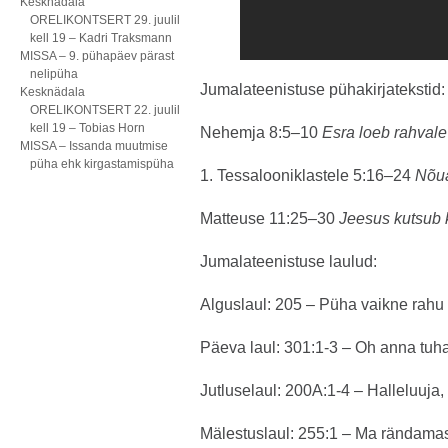
Kesknädala
ORELIKONTSERT 29. juulil
kell 19 – Kadri Traksmann
MISSA – 9. pühapäev pärast
nelipüha
Jumalateenistuse pühakirjatekstid:
Kesknädala
ORELIKONTSERT 22. juulil
kell 19 – Tobias Horn
Nehemja 8:5–10
Esra loeb rahval
MISSA – Issanda muutmise
püha ehk kirgastamispüha
1. Tessalooniklastele 5:16–24
Nõua
Matteuse 11:25–30
Jeesus kutsub 
Jumalateenistuse laulud:
Alguslaul: 205 – Püha vaikne rahu
Päeva laul: 301:1-3 – Oh anna tuha
Jutluselaul: 200A:1-4 – Halleluuja,
Mälestuslaul: 255:1 – Ma rändamas