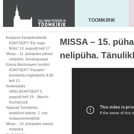
KONTAKT
Toom-Kooli 6, 10130 TALLINN
tallinna.toom
@
eelk.ee
TOOMKIRIK
MAARJA KIRIK
+372 644 4140
Karijärve Keelpilliorkestri
MISSA – 15. püha
KONTSERT “Elu nagu
filmis” 13. augustil kell 17
nelipüha. Tänuli
Missa – 11. pühapäev pärast
nelipüha. Soosinguajad
Emma Bachmayeri loovtöö
KONTSERT “Paradiis”
toomkiriku inglikabelis 9.08
kell 13
Kesknädala
ORELIKONTSERT 5.
augustil kell 19 – Marcin
Kucharczyk
Algavad Toomkiriku
kesklöövi katuse 2. osa
restaureerimistööd
Missa – 10. pühapäev pärast
nelipüha