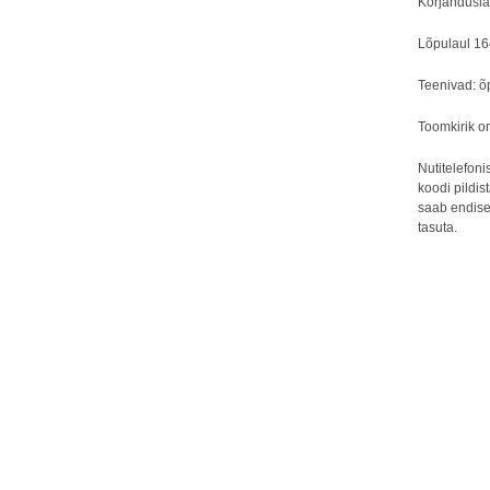
Korjandusla
Lõpulaul 16
Teenivad: õp
Toomkirik on
Nutitelefon
koodi pildis
saab endise
tasuta.