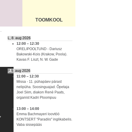
TOOMKOOL
DUS
ÜLDINFO
L, 8. aug 2026
12:00
–
12:30
ORELIPOOLTUND - Dariusz
Bakowski-Kois (Krakow, Poola).
Kavas F. Liszt, N. W. Gade
P, 9. aug 2026
11:00
–
12:30
Missa - 11. pühapäev pärast
nelipüha. Soosinguajad. Õpetaja
Joel Siim, diakon Renè Paats,
organist Kadri Ploompuu
13:00
–
14:00
Emma Bachmayeri loovtöö
KONTSERT "Paradiis" inglikabelis.
Vaba sissepääs