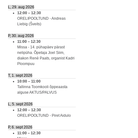
L, 29. aug 2026
12:00
–
12:30
ORELIPOOLTUND - Andreas
Liebig (Šveits)
P, 30. aug 2026
11:00
–
12:30
Missa - 14. pühapäev pärast
nelipüha. Õpetaja Joel Siim,
diakon Renè Paats, organist Kadri
Ploompuu
T, 1. sept 2026
10:00
–
11:00
Tallinna Toomkooli õppeaasta
alguse AKTUS/PALVUS
L, 5. sept 2026
12:00
–
12:30
ORELIPOOLTUND - Piret Aidulo
P, 6. sept 2026
11:00
–
12:30