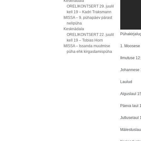
Kesknädala
ORELIKONTSERT 29. juulil
kell 19 – Kadri Traksmann
MISSA – 9. pühapäev pärast
nelipüha
Kesknädala
Pühakirjal
ORELIKONTSERT 22. juulil
kell 19 – Tobias Horn
MISSA – Issanda muutmise
1. Moosese
püha ehk kirgastamispüha
Ilmutuse 1
Johannese 
Laulud
Alguslaul 1
Päeva laul 
Jutluselaul
Mälestuslaul