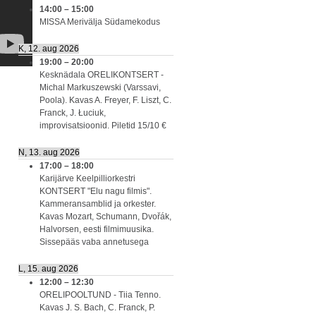
14:00
–
15:00
MISSA Merivälja Südamekodus
K, 12. aug 2026
19:00
–
20:00
Kesknädala ORELIKONTSERT -
Michal Markuszewski (Varssavi,
Poola). Kavas A. Freyer, F. Liszt, C.
Franck, J. Łuciuk,
improvisatsioonid. Piletid 15/10 €
N, 13. aug 2026
17:00
–
18:00
Karijärve Keelpilliorkestri
KONTSERT "Elu nagu filmis".
Kammeransamblid ja orkester.
Kavas Mozart, Schumann, Dvořák,
Halvorsen, eesti filmimuusika.
Sissepääs vaba annetusega
L, 15. aug 2026
12:00
–
12:30
ORELIPOOLTUND - Tiia Tenno.
Kavas J. S. Bach, C. Franck, P.