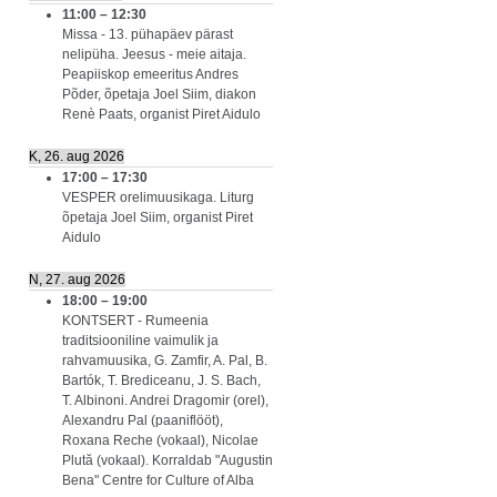
11:00
–
12:30
Missa - 13. pühapäev pärast
nelipüha. Jeesus - meie aitaja.
Peapiiskop emeeritus Andres
Põder, õpetaja Joel Siim, diakon
Renè Paats, organist Piret Aidulo
K, 26. aug 2026
17:00
–
17:30
VESPER orelimuusikaga. Liturg
õpetaja Joel Siim, organist Piret
Aidulo
N, 27. aug 2026
18:00
–
19:00
KONTSERT - Rumeenia
traditsiooniline vaimulik ja
rahvamuusika, G. Zamfir, A. Pal, B.
Bartók, T. Brediceanu, J. S. Bach,
T. Albinoni. Andrei Dragomir (orel),
Alexandru Pal (paaniflööt),
Roxana Reche (vokaal), Nicolae
Plută (vokaal). Korraldab "Augustin
Bena" Centre for Culture of Alba