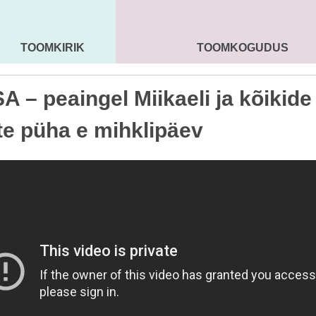
TOOMKIRIK
TOOMKOGUDUS
MAARJA KIRIK
SEENIORID
KOGU
A – peaingel Miikaeli ja kõikide
ite püha e mihklipäev