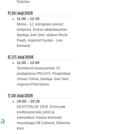
Fletcher
P, 16. aug 2026
11:00
–
12:30
Missa - 12. pühapäev pärast
nelipüha. Enese läbikatsumine.
õpetaja Joel Siim, diakon Renè
Paats, organist Gustav - Leo
Kivirand
E, 17. aug 2026
11:00
–
12:00
Toomkooli taasavamise 15.
aastapäeva PALVUS. Peapiiskop
Urmas Viilma, õpetaja Joel Siim,
organist Piret Aidulo
T, 18. aug 2026
19:00
–
20:30
EESTI PALVE 2026. Erinevate
konfessioonide juhid ja
vaimulikud. Kaasa teenivad
muusikaga Ott Lepland, Ekklesia
koor