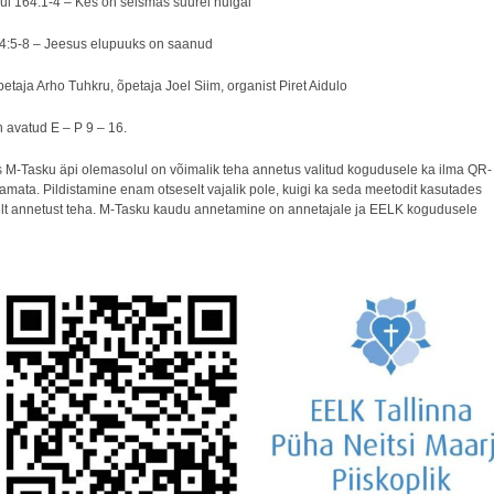
ul 164:1-4 – Kes on seismas suurel hulgal
4:5-8 – Jeesus elupuuks on saanud
etaja Arho Tuhkru, õpetaja Joel Siim, organist Piret Aidulo
 avatud E – P 9 – 16.
is M-Tasku äpi olemasolul on võimalik teha annetus valitud kogudusele ka ilma QR-
tamata. Pildistamine enam otseselt vajalik pole, kuigi ka seda meetodit kasutades
lt annetust teha. M-Tasku kaudu annetamine on annetajale ja EELK kogudusele