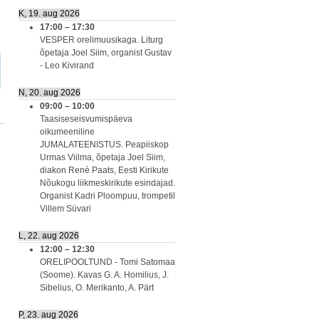
K, 19. aug 2026
17:00
–
17:30
VESPER orelimuusikaga. Liturg
õpetaja Joel Siim, organist Gustav
- Leo Kivirand
N, 20. aug 2026
09:00
–
10:00
Taasiseseisvumispäeva
oikumeeniline
JUMALATEENISTUS. Peapiiskop
Urmas Viilma, õpetaja Joel Siim,
diakon Renè Paats, Eesti Kirikute
Nõukogu liikmeskirikute esindajad.
Organist Kadri Ploompuu, trompetil
Villem Süvari
L, 22. aug 2026
12:00
–
12:30
ORELIPOOLTUND - Tomi Satomaa
(Soome). Kavas G. A. Homilius, J.
Sibelius, O. Merikanto, A. Pärt
P, 23. aug 2026