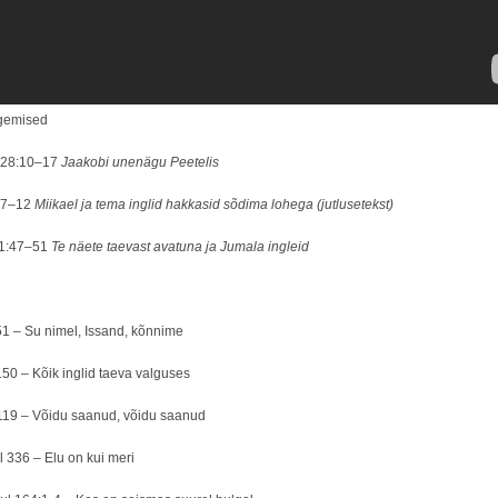
ugemised
 28:10–17
Jaakobi unenägu Peetelis
2:7–12
Miikael ja tema inglid hakkasid sõdima lohega (jutlusetekst)
1:47–51
Te näete taevast avatuna ja Jumala ingleid
51 – Su nimel, Issand, kõnnime
150 – Kõik inglid taeva valguses
 119 – Võidu saanud, võidu saanud
 336 – Elu on kui meri