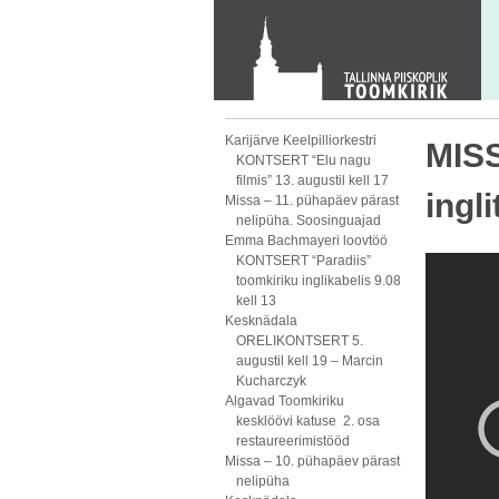
KONTAKT
Toom-Kooli 6, 10130 TALLINN
tallinna.toom
@
eelk.ee
+372 644 4140
Karijärve Keelpilliorkestri
MISS
KONTSERT “Elu nagu
filmis” 13. augustil kell 17
ingl
Missa – 11. pühapäev pärast
nelipüha. Soosinguajad
Emma Bachmayeri loovtöö
KONTSERT “Paradiis”
toomkiriku inglikabelis 9.08
kell 13
Kesknädala
ORELIKONTSERT 5.
augustil kell 19 – Marcin
Kucharczyk
Algavad Toomkiriku
kesklöövi katuse 2. osa
restaureerimistööd
Missa – 10. pühapäev pärast
nelipüha