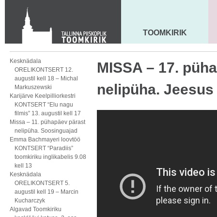
Toom-Kooli 6, 10130 TALLINN
tallinna.toom
@
eelk.ee
+372 644 4140
TOOMKIRIK
MAARJA KIRIK
Kesknädala
MISSA – 17. püha
ORELIKONTSERT 12.
augustil kell 18 – Michal
nelipüha. Jeesus
Markuszewski
Karijärve Keelpilliorkestri
KONTSERT “Elu nagu
filmis” 13. augustil kell 17
Missa – 11. pühapäev pärast
nelipüha. Soosinguajad
Emma Bachmayeri loovtöö
KONTSERT “Paradiis”
toomkiriku inglikabelis 9.08
kell 13
Kesknädala
ORELIKONTSERT 5.
augustil kell 19 – Marcin
Kucharczyk
Algavad Toomkiriku