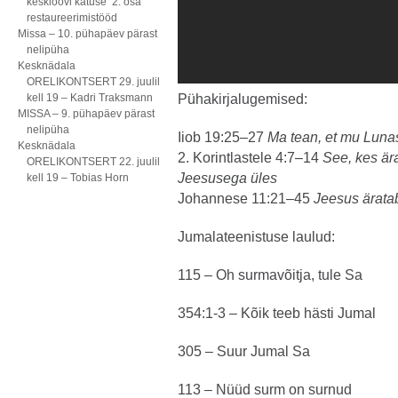
kesklöövi katuse 2. osa
restaureerimistööd
Missa – 10. pühapäev pärast
nelipüha
Kesknädala
ORELIKONTSERT 29. juulil
kell 19 – Kadri Traksmann
Pühakirjalugemised:
MISSA – 9. pühapäev pärast
nelipüha
Iiob 19:25–27
Ma tean, et mu Lunas
Kesknädala
2. Korintlastele 4:7–14
See, kes är
ORELIKONTSERT 22. juulil
Jeesusega üles
kell 19 – Tobias Horn
Johannese 11:21–45
Jeesus ärata
Jumalateenistuse laulud:
115 – Oh surmavõitja, tule Sa
354:1-3 – Kõik teeb hästi Jumal
305 – Suur Jumal Sa
113 – Nüüd surm on surnud