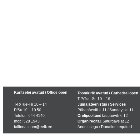
Kantselei avatud / Office open
Toomkirik avatud / Cathedral open
T-P/Tue-Su 10 – 16
T-R/Tue-Fri 10 – 14
Jumalateenistus / Services
P/Su 10 – 10.50
Pühapäeviti kl 11 / Sundays at 11
Telefon: 644 4140
Orelipooltund
laupäeviti kl 12
mob: 528 1943
Organ recital
, Saturdays at 12
tallinna.toom@eelk.ee
Annetusega / Donation required