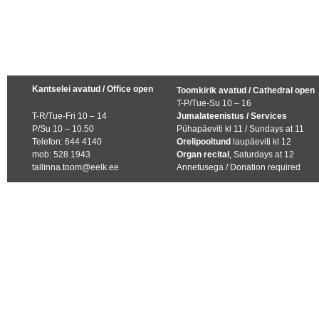
Kantselei avatud / Office open
Toomkirik avatud / Cathedral open
T-P/Tue-Su 10 – 16
T-R/Tue-Fri 10 – 14
Jumalateenistus / Services
P/Su 10 – 10.50
Pühapäeviti kl 11 / Sundays at 11
Telefon: 644 4140
Orelipooltund
laupäeviti kl 12
mob: 528 1943
Organ recital
, Saturdays at 12
tallinna.toom@eelk.ee
Annetusega / Donation required