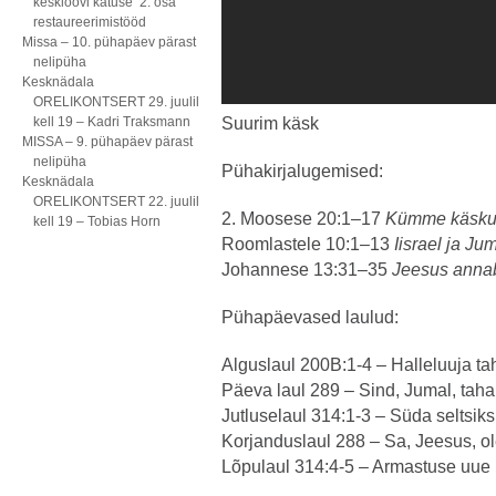
kesklöövi katuse 2. osa
restaureerimistööd
Missa – 10. pühapäev pärast
nelipüha
Kesknädala
ORELIKONTSERT 29. juulil
kell 19 – Kadri Traksmann
Suurim käsk
MISSA – 9. pühapäev pärast
nelipüha
Pühakirjalugemised:
Kesknädala
ORELIKONTSERT 22. juulil
2. Moosese 20:1–17
Kümme käsk
kell 19 – Tobias Horn
Roomlastele 10:1–13
Iisrael ja Ju
Johannese 13:31–35
Jeesus anna
Pühapäevased laulud:
Alguslaul 200B:1-4 – Halleluuja ta
Päeva laul 289 – Sind, Jumal, tah
Jutluselaul 314:1-3 – Süda seltsi
Korjanduslaul 288 – Sa, Jeesus, o
Lõpulaul 314:4-5 – Armastuse uue