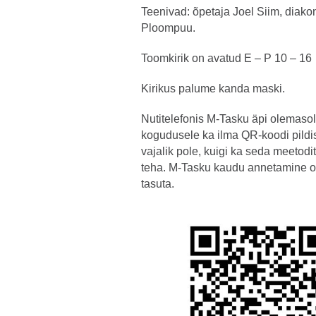
Teenivad: õpetaja Joel Siim, diako
Ploompuu.
Toomkirik on avatud E – P 10 – 16
Kirikus palume kanda maski.
Nutitelefonis M-Tasku äpi olemasol
kogudusele ka ilma QR-koodi pildi
vajalik pole, kuigi ka seda meetod
teha. M-Tasku kaudu annetamine o
tasuta.