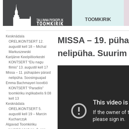
Toom-Kooli 6, 10130 TALLINN
tallinna.toom
@
eelk.ee
+372 644 4140
TOOMKIRIK
MAARJA KIRIK
Kesknädala
MISSA – 19. püha
ORELIKONTSERT 12.
augustil kell 18 – Michal
nelipüha. Suurim
Markuszewski
Karijärve Keelpilliorkestri
KONTSERT “Elu nagu
filmis” 13. augustil kell 17
Missa – 11. pühapäev pärast
nelipüha. Soosinguajad
Emma Bachmayeri loovtöö
KONTSERT “Paradiis”
toomkiriku inglikabelis 9.08
kell 13
Kesknädala
ORELIKONTSERT 5.
augustil kell 19 – Marcin
Kucharczyk
Algavad Toomkiriku