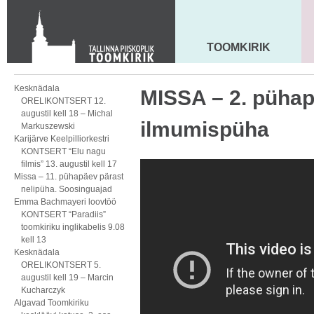
Toom-Kooli 6, 10130 TALLINN
tallinna.toom
@
eelk.ee
+372 644 4140
TOOMKIRIK
MAARJA KIRIK
Kesknädala
MISSA – 2. pühap
ORELIKONTSERT 12.
augustil kell 18 – Michal
ilmumispüha
Markuszewski
Karijärve Keelpilliorkestri
KONTSERT “Elu nagu
filmis” 13. augustil kell 17
Missa – 11. pühapäev pärast
nelipüha. Soosinguajad
Emma Bachmayeri loovtöö
KONTSERT “Paradiis”
toomkiriku inglikabelis 9.08
kell 13
Kesknädala
ORELIKONTSERT 5.
augustil kell 19 – Marcin
Kucharczyk
Algavad Toomkiriku