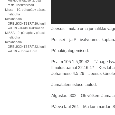
kesklöövi katuse 2. osa
restaureerimistööd
Missa – 10. pühapäev pärast
nelipüha
Kesknädala
ORELIKONTSERT 29. juulil
kell 19 – Kadri Traksmann
Jeesus ilmutab oma jumalikku väg
MISSA – 9. pühapäev pärast
nelipüha
Politsei – ja Piirivalveameti kapla
Kesknädala
ORELIKONTSERT 22. juulil
Pühakirjalugemised:
kell 19 – Tobias Horn
Psalm 105:1-5,39-42 – Tänage Iss
Ilmutusraamat 22:16-17 – Kes tahab
Johannese 4:5-26 – Jeesus kõnel
Jumalateenistuse laulud:
Alguslaul 302 – Oh võtkem Jumala
Päeva laul 264 – Ma kummardan S