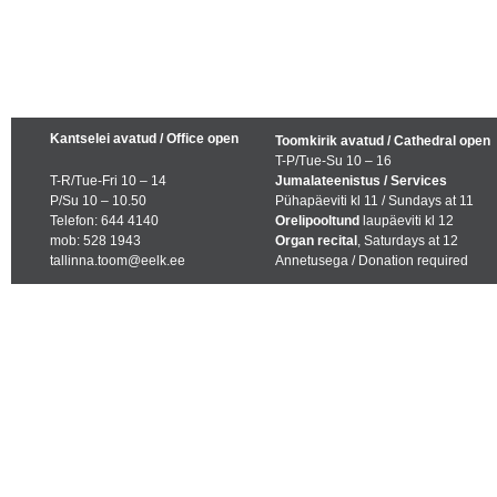
Kantselei avatud / Office open
Toomkirik avatud / Cathedral open
T-P/Tue-Su 10 – 16
T-R/Tue-Fri 10 – 14
Jumalateenistus / Services
P/Su 10 – 10.50
Pühapäeviti kl 11 / Sundays at 11
Telefon: 644 4140
Orelipooltund
laupäeviti kl 12
mob: 528 1943
Organ recital
, Saturdays at 12
tallinna.toom@eelk.ee
Annetusega / Donation required