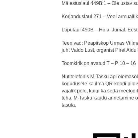
Mälestuslaul 449B:1 – Ole ustav s
Korjanduslaul 271 – Veel armualli
Lõpulaul 450B – Hoia, Jumal, Eesti
Teenivad: Peapiiskop Urmas Viilma
juht Valdo Lust, organist Piret Aidul
Toomkirik on avatud T – P 10 – 16
Nutitelefonis M-Tasku äpi olemasol
kogudusele ka ilma QR-koodi pildi
vajalik pole, kuigi ka seda meetod
teha. M-Tasku kaudu annetamine o
tasuta.