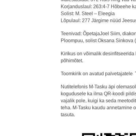
Korjanduslaul: 263:4-7 Hõbeehe ka
Solist: M. Steel – Eleegia
Lõpulaul: 277 Järgime nüüd Jeesus
Teenivad: ÕpetajaJoel Siim, diako
Ploompuu, solist Oksana Sinkova (f
Kirikus on võimalik desinfitseerida
põhimõtet.
Toomkirik on avatud palvetajatele
Nutitelefonis M-Tasku äpi olemasol
kogudusele ka ilma QR-koodi pildi
vajalik pole, kuigi ka seda meetod
teha. M-Tasku kaudu annetamine o
tasuta.