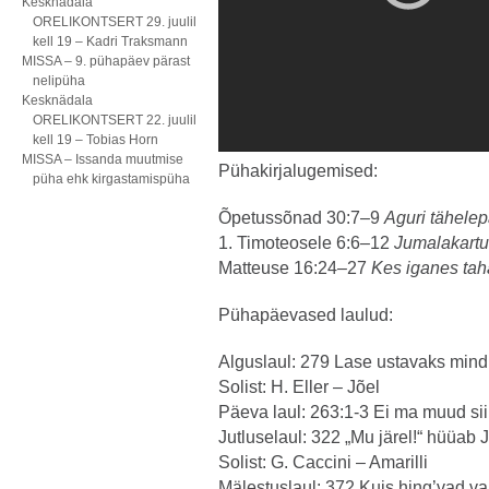
Kesknädala
ORELIKONTSERT 29. juulil
kell 19 – Kadri Traksmann
MISSA – 9. pühapäev pärast
nelipüha
Kesknädala
ORELIKONTSERT 22. juulil
kell 19 – Tobias Horn
MISSA – Issanda muutmise
Pühakirjalugemised:
püha ehk kirgastamispüha
Õpetussõnad 30:7–9
Aguri tähele
1. Timoteosele 6:6–12
Jumalakartus
Matteuse 16:24–27
Kes iganes tah
Pühapäevased laulud:
Alguslaul: 279 Lase ustavaks mind
Solist: H. Eller – Jõel
Päeva laul: 263:1-3 Ei ma muud sii
Jutluselaul: 322 „Mu järel!“ hüüab 
Solist: G. Caccini – Amarilli
Mälestuslaul: 372 Kuis hing’vad va