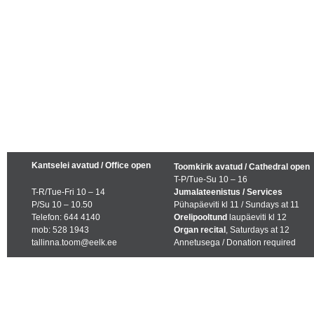
Kantselei avatud / Office open
Toomkirik avatud / Cathedral open
T-P/Tue-Su 10 – 16
T-R/Tue-Fri 10 – 14
Jumalateenistus / Services
P/Su 10 – 10.50
Pühapäeviti kl 11 / Sundays at 11
Telefon: 644 4140
Orelipooltund
laupäeviti kl 12
mob: 528 1943
Organ recital
, Saturdays at 12
tallinna.toom@eelk.ee
Annetusega / Donation required