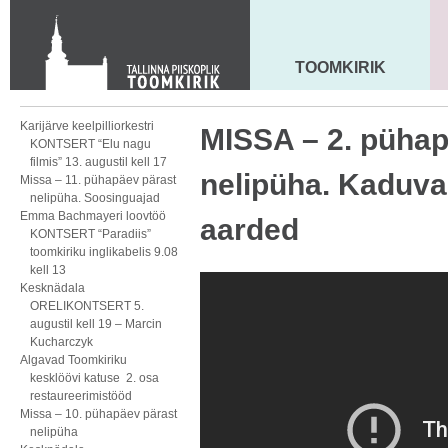
KONTAKT
Toom-Kooli 6, 10130 TALLINN
tallinna.toom
@
eelk.ee
TOOMKIRIK
MAARJA KIRIK
+372 644 4140
Karijärve keelpilliorkestri
MISSA – 2. pühap
KONTSERT “Elu nagu
filmis” 13. augustil kell 17
nelipüha. Kaduv
Missa – 11. pühapäev pärast
nelipüha. Soosinguajad
Emma Bachmayeri loovtöö
aarded
KONTSERT “Paradiis”
toomkiriku inglikabelis 9.08
kell 13
Kesknädala
ORELIKONTSERT 5.
augustil kell 19 – Marcin
Kucharczyk
Algavad Toomkiriku
kesklöövi katuse 2. osa
restaureerimistööd
Missa – 10. pühapäev pärast
nelipüha