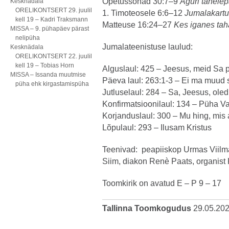
Õpetussõnad 30:7–9
Aguri tähele
Kesknädala
ORELIKONTSERT 29. juulil
1. Timoteosele 6:6–12
Jumalakartus
kell 19 – Kadri Traksmann
Matteuse 16:24–27
Kes iganes tah
MISSA – 9. pühapäev pärast
nelipüha
Jumalateenistuse laulud:
Kesknädala
ORELIKONTSERT 22. juulil
kell 19 – Tobias Horn
Alguslaul: 425 – Jeesus, meid Sa
MISSA – Issanda muutmise
Päeva laul: 263:1-3 – Ei ma muud s
püha ehk kirgastamispüha
Jutluselaul: 284 – Sa, Jeesus, oled
Konfirmatsioonilaul: 134 – Püha V
Korjanduslaul: 300 – Mu hing, mis
Lõpulaul: 293 – Ilusam Kristus
Teenivad: peapiiskop Urmas Viilma
Siim, diakon Renè Paats, organist
Toomkirik on avatud E – P 9 – 17
Tallinna Toomkogudus
29.05.20