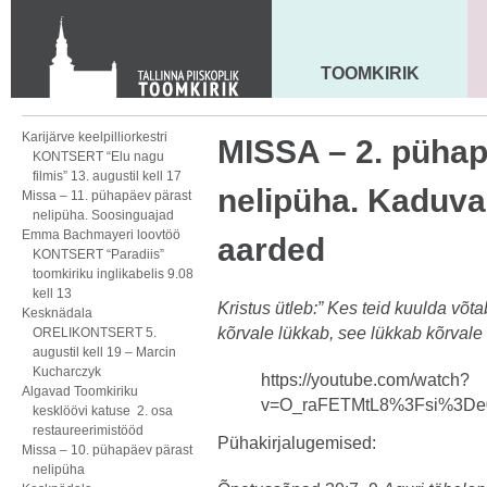
KONTAKT
Toom-Kooli 6, 10130 TALLINN
tallinna.toom
@
eelk.ee
TOOMKIRIK
MAARJA KIRIK
+372 644 4140
Karijärve keelpilliorkestri
MISSA – 2. pühap
KONTSERT “Elu nagu
filmis” 13. augustil kell 17
nelipüha. Kaduv
Missa – 11. pühapäev pärast
nelipüha. Soosinguajad
Emma Bachmayeri loovtöö
aarded
KONTSERT “Paradiis”
toomkiriku inglikabelis 9.08
kell 13
Kristus ütleb:” Kes teid kuulda võt
Kesknädala
kõrvale lükkab, see lükkab kõrvale
ORELIKONTSERT 5.
augustil kell 19 – Marcin
Kucharczyk
https://youtube.com/watch?
Algavad Toomkiriku
v=O_raFETMtL8%3Fsi%3D
kesklöövi katuse 2. osa
restaureerimistööd
Pühakirjalugemised:
Missa – 10. pühapäev pärast
nelipüha