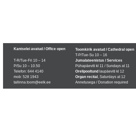
Kantselei avatud / Office open
Toomkirik avatud / Cathedral open
T-P/Tue-Su 10 – 16
T-R/Tue-Fri 10 – 14
Jumalateenistus / Services
P/Su 10 – 10.50
Pühapäeviti kl 11 / Sundays at 11
Telefon: 644 4140
Orelipooltund
laupäeviti kl 12
mob: 528 1943
Organ recital
, Saturdays at 12
tallinna.toom@eelk.ee
Annetusega / Donation required