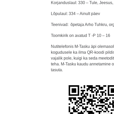
Korjanduslaul: 330 – Tule, Jeesus
Lõpulaul: 334 – Ainult päev
Teenivad: õpetaja Arho Tuhkru, or
Toomkirik on avatud T -P 10 – 16
Nutitelefonis M-Tasku äpi olemasol
kogudusele ka ilma QR-koodi pildi
vajalik pole, kuigi ka seda meetod
teha. M-Tasku kaudu annetamine o
tasuta.