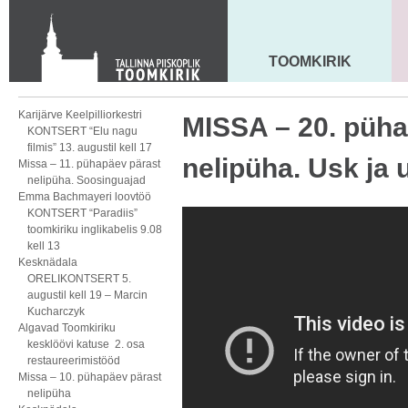
KONTAKT
Toom-Kooli 6, 10130 TALLINN
tallinna.toom
@
eelk.ee
TOOMKIRIK
MAARJA KIRIK
+372 644 4140
Karijärve Keelpilliorkestri
MISSA – 20. püha
KONTSERT “Elu nagu
filmis” 13. augustil kell 17
nelipüha. Usk ja
Missa – 11. pühapäev pärast
nelipüha. Soosinguajad
Emma Bachmayeri loovtöö
KONTSERT “Paradiis”
toomkiriku inglikabelis 9.08
kell 13
Kesknädala
ORELIKONTSERT 5.
augustil kell 19 – Marcin
Kucharczyk
Algavad Toomkiriku
kesklöövi katuse 2. osa
restaureerimistööd
Missa – 10. pühapäev pärast
nelipüha