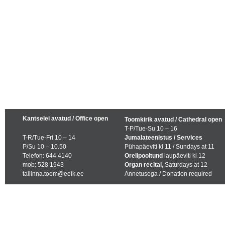
Kantselei avatud / Office open
Toomkirik avatud / Cathedral open
T-P/Tue-Su 10 – 16
T-R/Tue-Fri 10 – 14
Jumalateenistus / Services
P/Su 10 – 10.50
Pühapäeviti kl 11 / Sundays at 11
Telefon: 644 4140
Orelipooltund
laupäeviti kl 12
mob: 528 1943
Organ recital
, Saturdays at 12
tallinna.toom@eelk.ee
Annetusega / Donation required