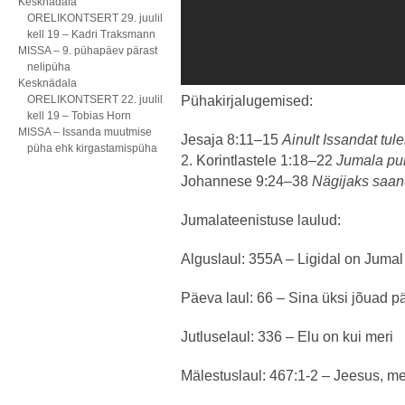
Kesknädala
ORELIKONTSERT 29. juulil
kell 19 – Kadri Traksmann
MISSA – 9. pühapäev pärast
nelipüha
Kesknädala
ORELIKONTSERT 22. juulil
Pühakirjalugemised:
kell 19 – Tobias Horn
MISSA – Issanda muutmise
Jesaja 8:11–15
Ainult Issandat tule
püha ehk kirgastamispüha
2. Korintlastele 1:18–22
Jumala puh
Johannese 9:24–38
Nägijaks saan
Jumalateenistuse laulud:
Alguslaul: 355A – Ligidal on Jumal
Päeva laul: 66 – Sina üksi jõuad p
Jutluselaul: 336 – Elu on kui meri
Mälestuslaul: 467:1-2 – Jeesus, me