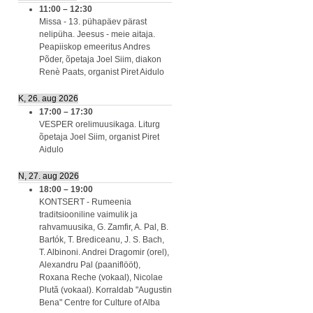
11:00
–
12:30
Missa - 13. pühapäev pärast
nelipüha. Jeesus - meie aitaja.
Peapiiskop emeeritus Andres
Põder, õpetaja Joel Siim, diakon
Renè Paats, organist Piret Aidulo
K, 26. aug 2026
17:00
–
17:30
VESPER orelimuusikaga. Liturg
õpetaja Joel Siim, organist Piret
Aidulo
N, 27. aug 2026
18:00
–
19:00
KONTSERT - Rumeenia
traditsiooniline vaimulik ja
rahvamuusika, G. Zamfir, A. Pal, B.
Bartók, T. Brediceanu, J. S. Bach,
T. Albinoni. Andrei Dragomir (orel),
Alexandru Pal (paaniflööt),
Roxana Reche (vokaal), Nicolae
Plută (vokaal). Korraldab "Augustin
Bena" Centre for Culture of Alba