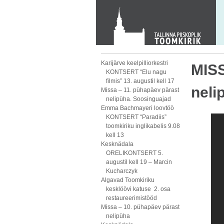
KONTAKT
Toom-Kooli 6, 10130 TALLINN
tallinna.toom
@
eelk.ee
+372 644 4140
Karijärve keelpilliorkestri
MISS
KONTSERT “Elu nagu
filmis” 13. augustil kell 17
neli
Missa – 11. pühapäev pärast
nelipüha. Soosinguajad
Emma Bachmayeri loovtöö
KONTSERT “Paradiis”
toomkiriku inglikabelis 9.08
kell 13
Kesknädala
ORELIKONTSERT 5.
augustil kell 19 – Marcin
Kucharczyk
Algavad Toomkiriku
kesklöövi katuse 2. osa
restaureerimistööd
Missa – 10. pühapäev pärast
nelipüha