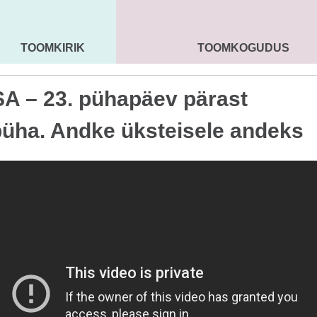
TOOMKIRIK
TOOMKOGUDUS
MAARJA KIRIK
SEENIORID
KOGU
A – 23. pühapäev pärast
püha. Andke üksteisele andeks