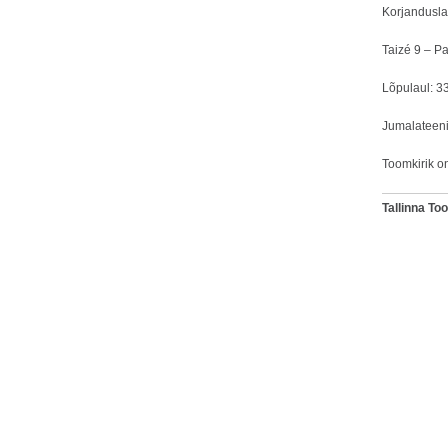
Korjandusla
Taizé 9 – P
Lõpulaul: 33
Jumalateenis
Toomkirik o
Tallinna T