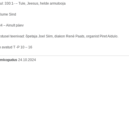
ul: 330:1- – Tule, Jeesus, helde armutooja
alume Sind
4 – Ainult päev
tusel teenivad: õpetaja Joel Siim, diakon Renè Paats, organist Piret Aidulo.
n avatud T -P 10 – 16
oomkogudus
24.10.2024