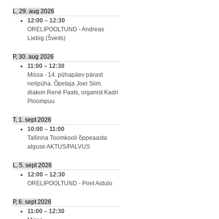
L, 29. aug 2026
12:00
–
12:30
ORELIPOOLTUND - Andreas
Liebig (Šveits)
P, 30. aug 2026
11:00
–
12:30
Missa - 14. pühapäev pärast
nelipüha. Õpetaja Joel Siim,
diakon Renè Paats, organist Kadri
Ploompuu
T, 1. sept 2026
10:00
–
11:00
Tallinna Toomkooli õppeaasta
alguse AKTUS/PALVUS
L, 5. sept 2026
12:00
–
12:30
ORELIPOOLTUND - Piret Aidulo
P, 6. sept 2026
11:00
–
12:30