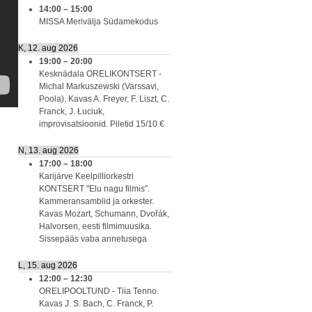
14:00
–
15:00
MISSA Merivälja Südamekodus
K, 12. aug 2026
19:00
–
20:00
Kesknädala ORELIKONTSERT -
Michal Markuszewski (Varssavi,
Poola). Kavas A. Freyer, F. Liszt, C.
Franck, J. Łuciuk,
improvisatsioonid. Piletid 15/10 €
N, 13. aug 2026
17:00
–
18:00
Karijärve Keelpilliorkestri
KONTSERT "Elu nagu filmis".
Kammeransamblid ja orkester.
Kavas Mozart, Schumann, Dvořák,
Halvorsen, eesti filmimuusika.
Sissepääs vaba annetusega
L, 15. aug 2026
12:00
–
12:30
ORELIPOOLTUND - Tiia Tenno.
Kavas J. S. Bach, C. Franck, P.