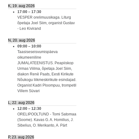
K, 19. aug 2026
17:00
–
17:30
VESPER orelimuusikaga. Liturg
õpetaja Joel Siim, organist Gustav
- Leo Kivirand
N, 20. aug 2026
09:00
–
10:00
Taasiseseisvumispäeva
oikumeeniline
JUMALATEENISTUS. Peapiiskop
Urmas Viilma, õpetaja Joel Siim,
diakon Renè Paats, Eesti Kirikute
Nõukogu liikmeskirikute esindajad.
Organist Kadri Ploompuu, trompetil
Villem Süvari
L, 22. aug 2026
12:00
–
12:30
ORELIPOOLTUND - Tomi Satomaa
(Soome). Kavas G. A. Homilius, J.
Sibelius, O. Merikanto, A. Pärt
P, 23. aug 2026