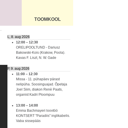
TOOMKOOL
DUS
ÜLDINFO
L, 8. aug 2026
12:00
–
12:30
ORELIPOOLTUND - Dariusz
Bakowski-Kois (Krakow, Poola).
Kavas F. Liszt, N. W. Gade
P, 9. aug 2026
11:00
–
12:30
Missa - 11. pühapäev pärast
nelipüha. Soosinguajad. Õpetaja
Joel Siim, diakon Renè Paats,
organist Kadri Ploompuu
13:00
–
14:00
Emma Bachmayeri loovtöö
KONTSERT "Paradiis" inglikabelis.
Vaba sissepääs