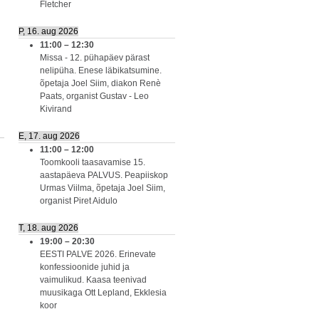
Fletcher
P, 16. aug 2026
11:00
–
12:30
Missa - 12. pühapäev pärast
nelipüha. Enese läbikatsumine.
õpetaja Joel Siim, diakon Renè
Paats, organist Gustav - Leo
Kivirand
E, 17. aug 2026
11:00
–
12:00
Toomkooli taasavamise 15.
aastapäeva PALVUS. Peapiiskop
Urmas Viilma, õpetaja Joel Siim,
organist Piret Aidulo
T, 18. aug 2026
19:00
–
20:30
EESTI PALVE 2026. Erinevate
konfessioonide juhid ja
vaimulikud. Kaasa teenivad
muusikaga Ott Lepland, Ekklesia
koor