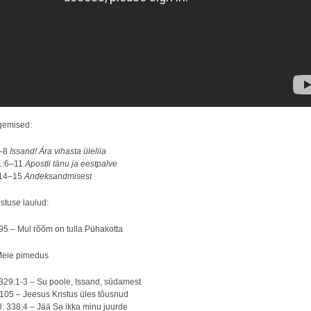
gemised:
3–8
Issand! Ära vihasta üleliia
 1:6–11
Apostli tänu ja eestpalve
:14–15
Andeksandmisest
stuse laulud:
195 – Mul rõõm on tulla Pühakotta
Meie pimedus
 329:1-3 – Su poole, Issand, südamest
 105 – Jeesus Kristus üles tõusnud
l: 338:4 – Jää Sa ikka minu juurde