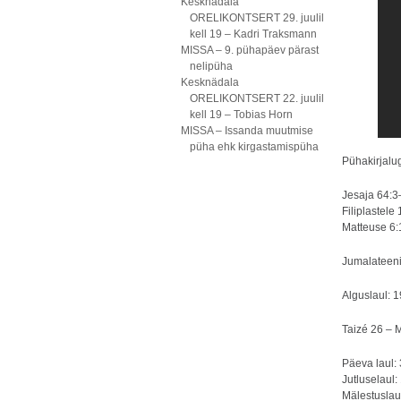
Kesknädala
ORELIKONTSERT 29. juulil
kell 19 – Kadri Traksmann
MISSA – 9. pühapäev pärast
nelipüha
Kesknädala
ORELIKONTSERT 22. juulil
kell 19 – Tobias Horn
MISSA – Issanda muutmise
püha ehk kirgastamispüha
Pühakirjalu
Jesaja 64:
Filiplastele
Matteuse 6
Jumalateeni
Alguslaul: 
Taizé 26 – 
Päeva laul:
Jutluselaul:
Mälestuslau