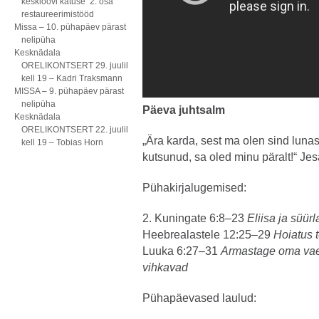
kesklöövi katuse 2. osa
restaureerimistööd
Missa – 10. pühapäev pärast
nelipüha
Kesknädala
ORELIKONTSERT 29. juulil
kell 19 – Kadri Traksmann
MISSA – 9. pühapäev pärast
nelipüha
Päeva juhtsalm
Kesknädala
ORELIKONTSERT 22. juulil
„Ära karda, sest ma olen sind luna
kell 19 – Tobias Horn
kutsunud, sa oled minu päralt!“ Jes
Pühakirjalugemised:
2. Kuningate 6:8–23
Eliisa ja süür
Heebrealastele 12:25–29
Hoiatus 
Luuka 6:27–31
Armastage oma vaen
vihkavad
Pühapäevased laulud: