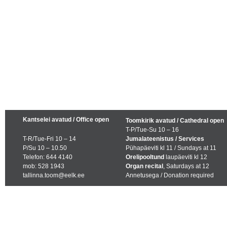
Kantselei avatud / Office open
Toomkirik avatud / Cathedral open
T-P/Tue-Su 10 – 16
T-R/Tue-Fri 10 – 14
Jumalateenistus / Services
P/Su 10 – 10.50
Pühapäeviti kl 11 / Sundays at 11
Telefon: 644 4140
Orelipooltund
laupäeviti kl 12
mob: 528 1943
Organ recital
, Saturdays at 12
tallinna.toom@eelk.ee
Annetusega / Donation required