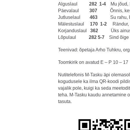
Alguslaul
282 1-4
Mu jõud, S
Päevalaul
307
Õnnis, kes e
Jutluselaul
463
Su rahu, Iss
Mälestuslaul
170 1-2
Rändur, ü
Korjanduslaul
362
Üks ainus 
Lõpulaul
282 5-7
Sind õige 
Teenivad: õpetaja Arho Tuhkru, or
Toomkirik on avatud E – P 10 – 17
Nutitelefonis M-Tasku äpi olemasol
kogudusele ka ilma QR-koodi pildi
vajalik pole, kuigi ka seda meetod
teha. M-Tasku kaudu annetamine o
tasuta.