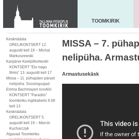
Toom-Kooli 6, 10130 TALLINN
tallinna.toom
@
eelk.ee
+372 644 4140
TOOMKIRIK
MAARJA KIRIK
Kesknädala
MISSA – 7. pühap
ORELIKONTSERT 12.
augustil kell 18 – Michal
nelipüha. Armas
Markuszewski
Karijärve Keelpilliorkestri
KONTSERT “Elu nagu
filmis” 13. augustil kell 17
Armastusekäsk
Missa – 11. pühapäev pärast
nelipüha. Soosinguajad
Emma Bachmayeri loovtöö
KONTSERT “Paradiis”
toomkiriku inglikabelis 9.08
kell 13
Kesknädala
ORELIKONTSERT 5.
augustil kell 19 – Marcin
Kucharczyk
Algavad Toomkiriku