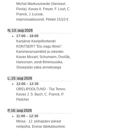
Michal Markuszewski (Varssavi,
Poola). Kavas A. Freyer, F. Liszt, C.
Franck, J. Łuciuk,
improvisatsioonid. Piletid 15/10 €
N, 13. aug 2026
17:00
–
18:00
Karijärve Keelpilliorkestri
KONTSERT "Elu nagu filmis".
Kammeransamblid ja orkester.
Kavas Mozart, Schumann, Dvořák,
Halvorsen, eesti filmimuusika.
Sissepääs vaba annetusega
L, 15. aug 2026
12:00
–
12:30
ORELIPOOLTUND - Tiia Tenno.
Kavas J. S. Bach, C. Franck, P.
Fletcher
P, 16. aug 2026
11:00
–
12:30
Missa - 12. pühapäev pärast
nelipüha. Enese läbikatsumine.