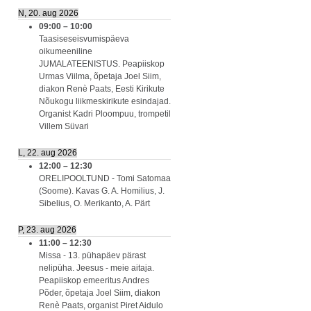
N, 20. aug 2026
09:00
–
10:00
Taasiseseisvumispäeva
oikumeeniline
JUMALATEENISTUS. Peapiiskop
Urmas Viilma, õpetaja Joel Siim,
diakon Renè Paats, Eesti Kirikute
Nõukogu liikmeskirikute esindajad.
Organist Kadri Ploompuu, trompetil
Villem Süvari
L, 22. aug 2026
12:00
–
12:30
ORELIPOOLTUND - Tomi Satomaa
(Soome). Kavas G. A. Homilius, J.
Sibelius, O. Merikanto, A. Pärt
P, 23. aug 2026
11:00
–
12:30
Missa - 13. pühapäev pärast
nelipüha. Jeesus - meie aitaja.
Peapiiskop emeeritus Andres
Põder, õpetaja Joel Siim, diakon
Renè Paats, organist Piret Aidulo