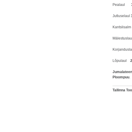
Pealaul
Jutluselaul
Kantslisal
Mälestuslau
Korjandusl
Lõpulaul
Jumalateen
Ploompuu
.
Tallinna T