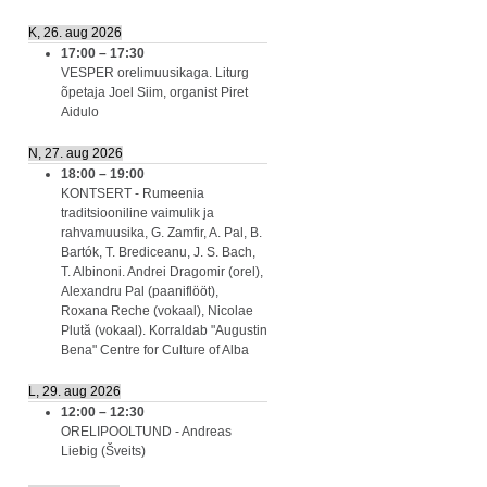
K, 26. aug 2026
17:00
–
17:30
VESPER orelimuusikaga. Liturg
õpetaja Joel Siim, organist Piret
Aidulo
N, 27. aug 2026
18:00
–
19:00
KONTSERT - Rumeenia
traditsiooniline vaimulik ja
rahvamuusika, G. Zamfir, A. Pal, B.
Bartók, T. Brediceanu, J. S. Bach,
T. Albinoni. Andrei Dragomir (orel),
Alexandru Pal (paaniflööt),
Roxana Reche (vokaal), Nicolae
Plută (vokaal). Korraldab "Augustin
Bena" Centre for Culture of Alba
L, 29. aug 2026
12:00
–
12:30
ORELIPOOLTUND - Andreas
Liebig (Šveits)