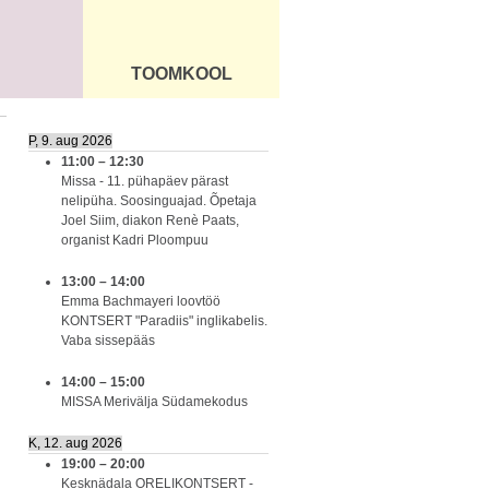
TOOMKOOL
DUS
ÜLDINFO
P, 9. aug 2026
11:00
–
12:30
Missa - 11. pühapäev pärast
nelipüha. Soosinguajad. Õpetaja
Joel Siim, diakon Renè Paats,
organist Kadri Ploompuu
13:00
–
14:00
Emma Bachmayeri loovtöö
KONTSERT "Paradiis" inglikabelis.
Vaba sissepääs
14:00
–
15:00
MISSA Merivälja Südamekodus
K, 12. aug 2026
19:00
–
20:00
Kesknädala ORELIKONTSERT -