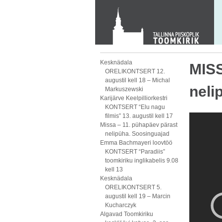
Toom-Kooli 6, 10130 TALLINN
tallinna.toom
@
eelk.ee
+372 644 4140
Kesknädala
MISS
ORELIKONTSERT 12.
augustil kell 18 – Michal
neli
Markuszewski
Karijärve Keelpilliorkestri
KONTSERT “Elu nagu
filmis” 13. augustil kell 17
Missa – 11. pühapäev pärast
nelipüha. Soosinguajad
Emma Bachmayeri loovtöö
KONTSERT “Paradiis”
toomkiriku inglikabelis 9.08
kell 13
Kesknädala
ORELIKONTSERT 5.
augustil kell 19 – Marcin
Kucharczyk
Algavad Toomkiriku