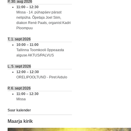
P, 30. aug 2026
11:00
–
12:30
Missa - 14. pühapäev pärast
nelipüha. Õpetaja Joel Siim,
diakon Renè Paats, organist Kadri
Ploompuu
T, 1. sept 2026
10:00
–
11:00
Tallinna Toomkooli õppeaasta
alguse AKTUS/PALVUS
L, 5. sept 2026
12:00
–
12:30
ORELIPOOLTUND - Piret Aidulo
P, 6. sept 2026
11:00
–
12:30
Missa
Suur kalender
Maarja kirik