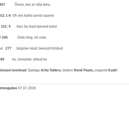
307
Õnnis, kes ei võta teha
311 1-4
Oh mis kallid annid saame
m
311: 5
Kes Sa Isast taevast tuled
l
345
Oota hing, oh oota
aul
277
Järgime nüüd Jeesust Kristust
290
Au Jumalale, kiitust ka
istusel teenivad
: õpetaja
Arho Tuhkru
, diakon
René Paats,
organist
Kadri
oomkogudus
07.07.2026