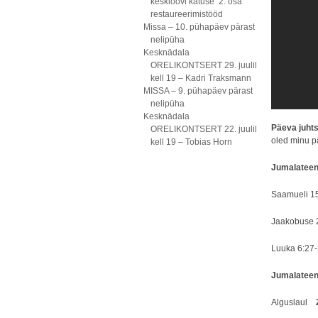
kesklöövi katuse 2. osa
restaureerimistööd
Missa – 10. pühapäev pärast
nelipüha
Kesknädala
ORELIKONTSERT 29. juulil
kell 19 – Kadri Traksmann
MISSA – 9. pühapäev pärast
nelipüha
Kesknädala
Päeva juht
ORELIKONTSERT 22. juulil
oled minu pä
kell 19 – Tobias Horn
Jumalateeni
Saamueli 15
Jaakobuse 2
Luuka 6:27-
Jumalateen
Alguslaul