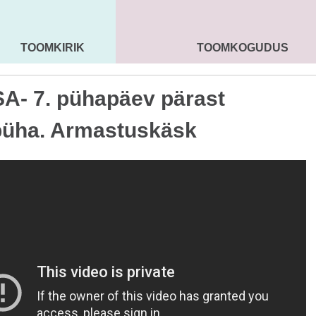
TOOMKIRIK
TOOMKOGUDUS
MAARJA KIRIK
SEENIORID
KOGU
A- 7. pühapäev pärast
püha. Armastuskäsk