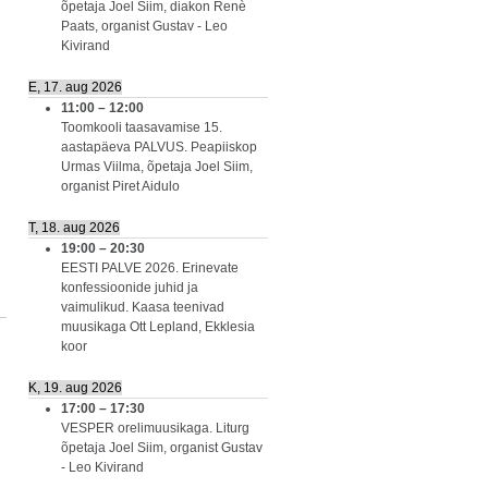
õpetaja Joel Siim, diakon Renè
Paats, organist Gustav - Leo
Kivirand
E, 17. aug 2026
11:00
–
12:00
Toomkooli taasavamise 15.
aastapäeva PALVUS. Peapiiskop
Urmas Viilma, õpetaja Joel Siim,
organist Piret Aidulo
T, 18. aug 2026
19:00
–
20:30
EESTI PALVE 2026. Erinevate
konfessioonide juhid ja
vaimulikud. Kaasa teenivad
muusikaga Ott Lepland, Ekklesia
koor
K, 19. aug 2026
17:00
–
17:30
VESPER orelimuusikaga. Liturg
õpetaja Joel Siim, organist Gustav
- Leo Kivirand