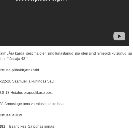
salm
„
Ära karda, sest ma olen sind lunastanud, ma olen sind nimepidi kutsunud, sa
ralt!“ Jesaja 43:1
stuse pühakirjatekstid
:22-26 Saamuel ja kuningas Saul
:8-13 Hoiatus erapoolikuse eest
31 Armastage oma vaenlase, tehke head
istuse laulud
281
Issand kes Sa pühas sõnas