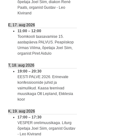
õpetaja Joel Siim, diakon Renè
Paats, organist Gustav - Leo
Kivirand
E, 17. aug 2026
11:00
–
12:00
Toomkooli taasavamise 15.
aastapäeva PALVUS. Peapiiskop
Urmas Viilma, õpetaja Joel Siim,
organist Piret Aidulo
T, 18. aug 2026
19:00
–
20:30
EESTI PALVE 2026. Erinevate
konfessioonide juhid ja
vaimulikud. Kaasa teenivad
muusikaga Ott Lepland, Ekklesia
koor
K, 19. aug 2026
17:00
–
17:30
VESPER orelimuusikaga. Liturg
õpetaja Joel Siim, organist Gustav
- Leo Kivirand