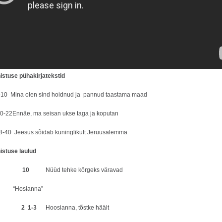
stuse pühakirjatekstid
-10 Mina olen sind hoidnud ja pannud taastama maad
20-22Ennäe, ma seisan ukse taga ja koputan
8-40 Jeesus sõidab kuninglikult Jeruusalemma
istuse laulud
laul
10
Nüüd tehke kõrgeks väravad
ler “Hosianna”
laul
2 1-3
Hoosianna, tõstke häält