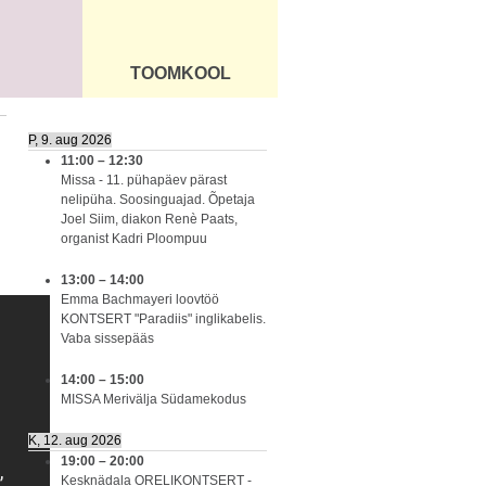
TOOMKOOL
DUS
ÜLDINFO
P, 9. aug 2026
11:00
–
12:30
Missa - 11. pühapäev pärast
nelipüha. Soosinguajad. Õpetaja
Joel Siim, diakon Renè Paats,
organist Kadri Ploompuu
13:00
–
14:00
Emma Bachmayeri loovtöö
KONTSERT "Paradiis" inglikabelis.
Vaba sissepääs
14:00
–
15:00
MISSA Merivälja Südamekodus
K, 12. aug 2026
19:00
–
20:00
Kesknädala ORELIKONTSERT -