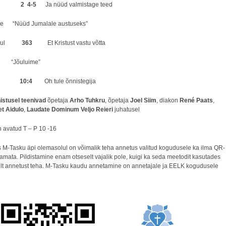
elaul
2 4-5
Ja nüüd valmistage teed
de “Nüüd Jumalale austuseks”
uslaul
363
Et Kristust vastu võtta
s “Jõuluime”
aul
10:4
Oh tule õnnistegija
istusel teenivad
õpetaja
Arho Tuhkru
, õpetaja
Joel Siim
, diakon
René Paats
,
et Aidulo
,
Laudate Dominum Veljo Reieri
juhatusel
n avatud T – P 10 -16
is M-Tasku äpi olemasolul on võimalik teha annetus valitud kogudusele ka ilma QR-
tamata. Pildistamine enam otseselt vajalik pole, kuigi ka seda meetodit kasutades
lt annetust teha. M-Tasku kaudu annetamine on annetajale ja EELK kogudusele