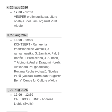
K, 26. aug 2026
17:00
–
17:30
VESPER orelimuusikaga. Liturg
õpetaja Joel Siim, organist Piret
Aidulo
N, 27. aug 2026
18:00
–
19:00
KONTSERT - Rumeenia
traditsiooniline vaimulik ja
rahvamuusika, G. Zamfir, A. Pal, B.
Bartók, T. Brediceanu, J. S. Bach,
T. Albinoni. Andrei Dragomir (orel),
Alexandru Pal (paaniflööt),
Roxana Reche (vokaal), Nicolae
Plută (vokaal). Korraldab "Augustin
Bena" Centre for Culture of Alba
L, 29. aug 2026
12:00
–
12:30
ORELIPOOLTUND - Andreas
Liebig (Šveits)