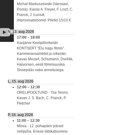
Michal Markuszewski (Varssavi,
Poola). Kavas A. Freyer, F. Liszt, C.
Franck, J. Łuciuk,
improvisatsioonid. Piletid 15/10 €
N, 13. aug 2026
17:00
–
18:00
Karijärve Keelpilliorkestri
KONTSERT "Elu nagu filmis".
Kammeransamblid ja orkester.
Kavas Mozart, Schumann, Dvořák,
Halvorsen, eesti filmimuusika.
Sissepääs vaba annetusega
L, 15. aug 2026
12:00
–
12:30
ORELIPOOLTUND - Tiia Tenno.
Kavas J. S. Bach, C. Franck, P.
Fletcher
P, 16. aug 2026
11:00
–
12:30
Missa - 12. pühapäev pärast
nelipüha. Enese läbikatsumine.