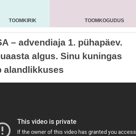
TOOMKIRIK
TOOMKOGUDUS
MAARJA KIRIK
SEENIORID
KOGU
A – advendiaja 1. pühapäev.
kuaasta algus. Sinu kuningas
b alandlikkuses