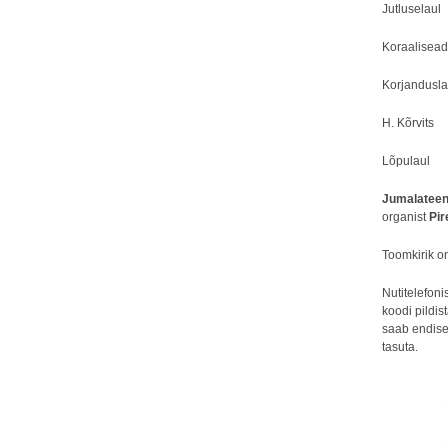
Jutlus
Koraalisea
Korjand
H. Kõrvit
Lõpul
Jumalateen
organist
Pir
Toomkirik o
Nutitelefon
koodi pildis
saab endise
tasuta.