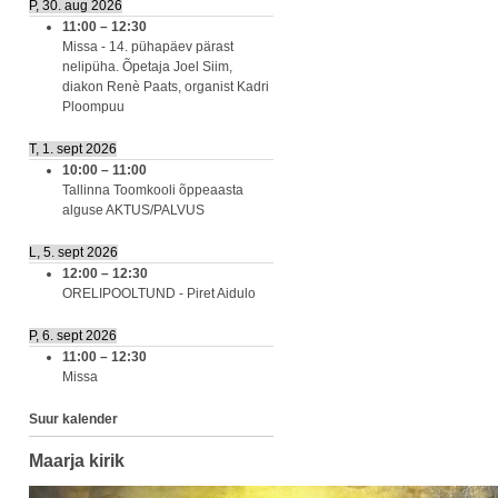
P, 30. aug 2026
11:00
–
12:30
Missa - 14. pühapäev pärast
nelipüha. Õpetaja Joel Siim,
diakon Renè Paats, organist Kadri
Ploompuu
T, 1. sept 2026
10:00
–
11:00
Tallinna Toomkooli õppeaasta
alguse AKTUS/PALVUS
L, 5. sept 2026
12:00
–
12:30
ORELIPOOLTUND - Piret Aidulo
P, 6. sept 2026
11:00
–
12:30
Missa
Suur kalender
Maarja kirik