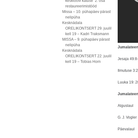
kesklöövi katuse 2. osa
restaureerimistööd
Missa – 10. pühapäev pärast
nelipüha
Kesknädala
ORELIKONTSERT 29. juulil
kell 19 – Kadri Traksmann
MISSA – 9. pühapäev pärast
nelipüha
Jumalateeni
Kesknädala
ORELIKONTSERT 22. juulil
Jesaja 49:8
kell 19 – Tobias Horn
Ilmutuse 3:
Luuka 19: 2
Jumalateen
Algus
G. J. Vog
Päeva