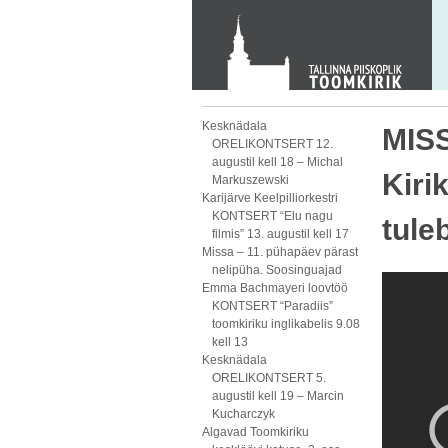
Toom-Kooli 6, 10130 TALLINN
tallinna.toom
@
eelk.ee
+372 644 4140
Kesknädala
MISS
ORELIKONTSERT 12.
augustil kell 18 – Michal
Kiri
Markuszewski
Karijärve Keelpilliorkestri
KONTSERT “Elu nagu
tule
filmis” 13. augustil kell 17
Missa – 11. pühapäev pärast
nelipüha. Soosinguajad
Emma Bachmayeri loovtöö
KONTSERT “Paradiis”
toomkiriku inglikabelis 9.08
kell 13
Kesknädala
ORELIKONTSERT 5.
augustil kell 19 – Marcin
Kucharczyk
Algavad Toomkiriku