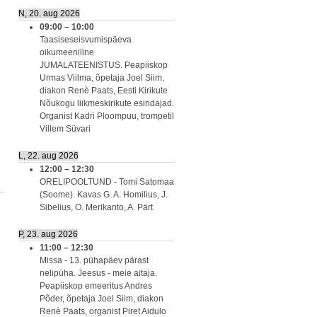
N, 20. aug 2026
09:00
–
10:00
Taasiseseisvumispäeva
oikumeeniline
JUMALATEENISTUS. Peapiiskop
Urmas Viilma, õpetaja Joel Siim,
diakon Renè Paats, Eesti Kirikute
Nõukogu liikmeskirikute esindajad.
Organist Kadri Ploompuu, trompetil
Villem Süvari
L, 22. aug 2026
12:00
–
12:30
ORELIPOOLTUND - Tomi Satomaa
(Soome). Kavas G. A. Homilius, J.
Sibelius, O. Merikanto, A. Pärt
P, 23. aug 2026
11:00
–
12:30
Missa - 13. pühapäev pärast
nelipüha. Jeesus - meie aitaja.
Peapiiskop emeeritus Andres
Põder, õpetaja Joel Siim, diakon
Renè Paats, organist Piret Aidulo