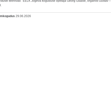
stusel teenivad: EELK Jõgeva koguduse õpetaja Georg Glaase, organist Gustav –
d.
oomkogudus
29.06.2026