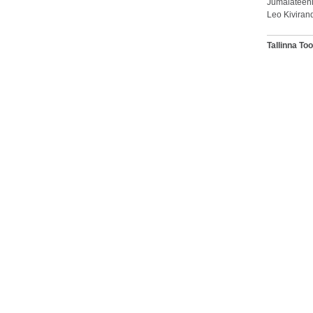
Jumalateeni
Leo Kiviran
Tallinna T