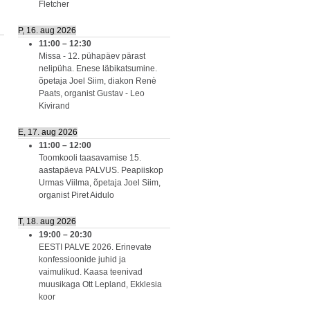
Fletcher
P, 16. aug 2026
11:00
–
12:30
Missa - 12. pühapäev pärast
nelipüha. Enese läbikatsumine.
õpetaja Joel Siim, diakon Renè
Paats, organist Gustav - Leo
Kivirand
E, 17. aug 2026
11:00
–
12:00
Toomkooli taasavamise 15.
aastapäeva PALVUS. Peapiiskop
Urmas Viilma, õpetaja Joel Siim,
organist Piret Aidulo
T, 18. aug 2026
19:00
–
20:30
EESTI PALVE 2026. Erinevate
konfessioonide juhid ja
vaimulikud. Kaasa teenivad
muusikaga Ott Lepland, Ekklesia
koor