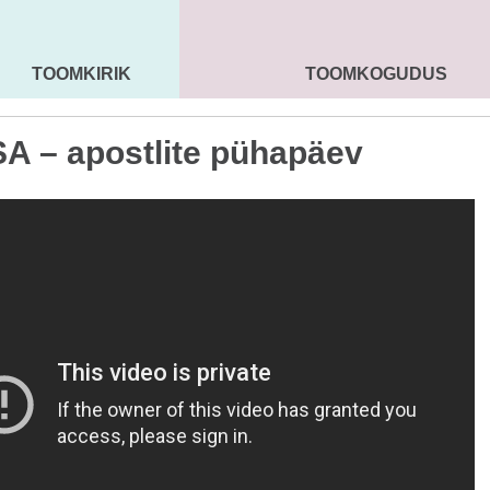
TOOMKIRIK
TOOMKOGUDUS
MAARJA KIRIK
SEENIORID
KOGU
A – apostlite pühapäev