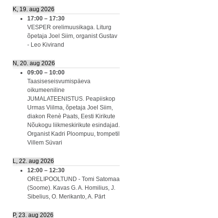
K, 19. aug 2026
17:00
–
17:30
VESPER orelimuusikaga. Liturg
õpetaja Joel Siim, organist Gustav
- Leo Kivirand
N, 20. aug 2026
09:00
–
10:00
Taasiseseisvumispäeva
oikumeeniline
JUMALATEENISTUS. Peapiiskop
Urmas Viilma, õpetaja Joel Siim,
diakon Renè Paats, Eesti Kirikute
Nõukogu liikmeskirikute esindajad.
Organist Kadri Ploompuu, trompetil
Villem Süvari
L, 22. aug 2026
12:00
–
12:30
ORELIPOOLTUND - Tomi Satomaa
(Soome). Kavas G. A. Homilius, J.
Sibelius, O. Merikanto, A. Pärt
P, 23. aug 2026