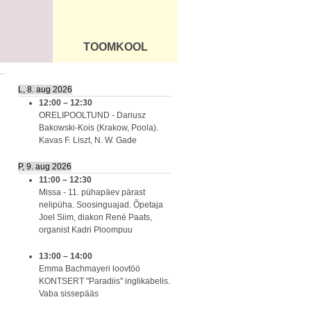
TOOMKOOL
DUS
ÜLDINFO
L, 8. aug 2026
12:00
–
12:30
ORELIPOOLTUND - Dariusz
Bakowski-Kois (Krakow, Poola).
Kavas F. Liszt, N. W. Gade
P, 9. aug 2026
11:00
–
12:30
Missa - 11. pühapäev pärast
nelipüha. Soosinguajad. Õpetaja
Joel Siim, diakon Renè Paats,
organist Kadri Ploompuu
13:00
–
14:00
Emma Bachmayeri loovtöö
KONTSERT "Paradiis" inglikabelis.
Vaba sissepääs