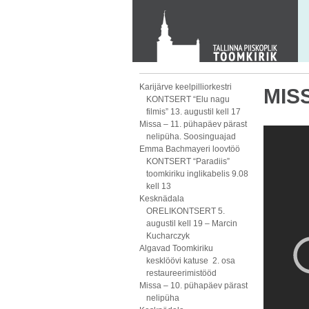
KONTAKT
Toom-Kooli 6, 10130 TALLINN
tallinna.toom
@
eelk.ee
+372 644 4140
Karijärve keelpilliorkestri
MISS
KONTSERT “Elu nagu
filmis” 13. augustil kell 17
Missa – 11. pühapäev pärast
nelipüha. Soosinguajad
Emma Bachmayeri loovtöö
KONTSERT “Paradiis”
toomkiriku inglikabelis 9.08
kell 13
Kesknädala
ORELIKONTSERT 5.
augustil kell 19 – Marcin
Kucharczyk
Algavad Toomkiriku
kesklöövi katuse 2. osa
restaureerimistööd
Missa – 10. pühapäev pärast
nelipüha