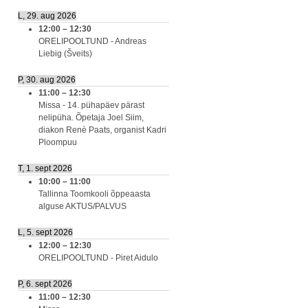
L, 29. aug 2026
12:00
–
12:30
ORELIPOOLTUND - Andreas
Liebig (Šveits)
P, 30. aug 2026
11:00
–
12:30
Missa - 14. pühapäev pärast
nelipüha. Õpetaja Joel Siim,
diakon Renè Paats, organist Kadri
Ploompuu
T, 1. sept 2026
10:00
–
11:00
Tallinna Toomkooli õppeaasta
alguse AKTUS/PALVUS
L, 5. sept 2026
12:00
–
12:30
ORELIPOOLTUND - Piret Aidulo
P, 6. sept 2026
11:00
–
12:30