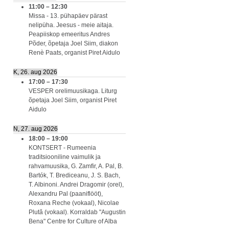
11:00
–
12:30
Missa - 13. pühapäev pärast
nelipüha. Jeesus - meie aitaja.
Peapiiskop emeeritus Andres
Põder, õpetaja Joel Siim, diakon
Renè Paats, organist Piret Aidulo
K, 26. aug 2026
17:00
–
17:30
VESPER orelimuusikaga. Liturg
õpetaja Joel Siim, organist Piret
Aidulo
N, 27. aug 2026
18:00
–
19:00
KONTSERT - Rumeenia
traditsiooniline vaimulik ja
rahvamuusika, G. Zamfir, A. Pal, B.
Bartók, T. Brediceanu, J. S. Bach,
T. Albinoni. Andrei Dragomir (orel),
Alexandru Pal (paaniflööt),
Roxana Reche (vokaal), Nicolae
Plută (vokaal). Korraldab "Augustin
Bena" Centre for Culture of Alba