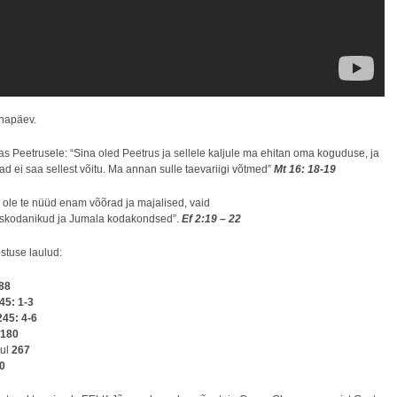
ühapäev.
s Peetrusele: “Sina oled Peetrus ja sellele kaljule ma ehitan oma koguduse, ja
d ei saa sellest võitu. Ma annan sulle taevariigi võtmed”
Mt 16: 18-19
ei ole te nüüd enam võõrad ja majalised, vaid
skodanikud ja Jumala kodakondsed”.
Ef 2:19 – 22
stuse laulud:
88
45: 1-3
245: 4-6
180
aul
267
0