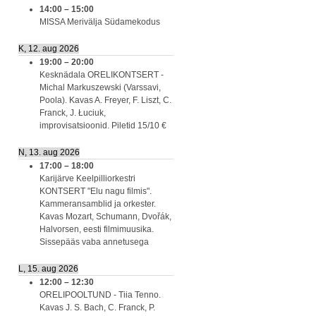
14:00
–
15:00
MISSA Merivälja Südamekodus
K, 12. aug 2026
19:00
–
20:00
Kesknädala ORELIKONTSERT -
Michal Markuszewski (Varssavi,
Poola). Kavas A. Freyer, F. Liszt, C.
Franck, J. Łuciuk,
improvisatsioonid. Piletid 15/10 €
N, 13. aug 2026
17:00
–
18:00
Karijärve Keelpilliorkestri
KONTSERT "Elu nagu filmis".
Kammeransamblid ja orkester.
Kavas Mozart, Schumann, Dvořák,
Halvorsen, eesti filmimuusika.
Sissepääs vaba annetusega
L, 15. aug 2026
12:00
–
12:30
ORELIPOOLTUND - Tiia Tenno.
Kavas J. S. Bach, C. Franck, P.