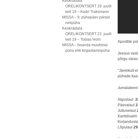
Kesknädala
ORELIKONTSERT 29. juulil
kell 19 – Kadri Traksmann
MISSA – 9. pühapäev pärast
nelipüha
Kesknädala
ORELIKONTSERT 22. juulil
kell 19 – Tobias Horn
Apostlite p
MISSA – Issanda muutmise
püha ehk kirgastamispüha
Jeesus vasta
põrgu värava
“Järelikult 
pühade kaa
Jumalateeni
Alguslaul
2
Päevalaul
2
Jutluselaul
Kantslisalm
Korjandusl
Lõpulaul
29