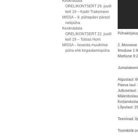
Kesknädala
ORELIKONTSERT 29. juulil
kell 19 – Kadri Traksmann
MISSA – 9. pühapäev pärast
nelipüha
Kesknädala
Pühakirjalu
ORELIKONTSERT 22. juulil
kell 19 – Tobias Horn
MISSA – Issanda muutmise
2. Moosese
püha ehk kirgastamispüha
Ilmutuse 1:
Markuse 9:
Jumalateeni
Alguslaul: 
Päeva laul:
Jutluselaul:
Mälestuslau
Korjanduslau
Lõpulaul: 29
Teenivad: õ
Toomkirik o