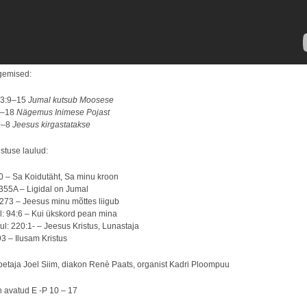
gemised:
 3:9–15
Jumal kutsub Moosese
9–18
Nägemus Inimese Pojast
2–8
Jeesus kirgastatakse
stuse laulud:
60 – Sa Koidutäht, Sa minu kroon
 355A – Ligidal on Jumal
 273 – Jeesus minu mõttes liigub
l: 94:6 – Kui ükskord pean mina
l: 220:1- – Jeesus Kristus, Lunastaja
3 – Ilusam Kristus
petaja Joel Siim, diakon Renè Paats, organist Kadri Ploompuu
n avatud E -P 10 – 17