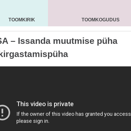
TOOMKIRIK
TOOMKOGUDUS
MAARJA KIRIK
SEENIORID
KOGU
A – Issanda muutmise püha
kirgastamispüha