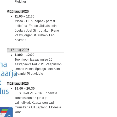
Fletcher
P, 16. aug 2026
11:00
–
12:30
Missa - 12. pühapäev pärast
nelipüha. Enese läbikatsumine.
õpetaja Joel Siim, diakon Renè
Paats, organist Gustav - Leo
Kivirand
E, 17. aug 2026
11:00
–
12:00
Toomkooli taasavamise 15.
aastapäeva PALVUS. Peapiiskop
Urmas Viilma, õpetaja Joel Siim,
organist Piret Aidulo
T, 18. aug 2026
19:00
–
20:30
EESTI PALVE 2026. Erinevate
konfessioonide juhid ja
vaimulikud. Kaasa teenivad
muusikaga Ott Lepland, Ekklesia
koor