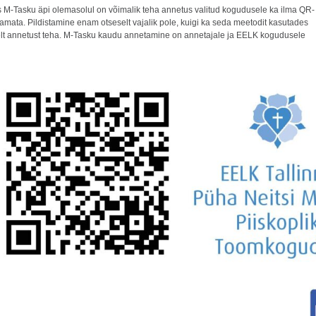
is M-Tasku äpi olemasolul on võimalik teha annetus valitud kogudusele ka ilma QR-
tamata. Pildistamine enam otseselt vajalik pole, kuigi ka seda meetodit kasutades
lt annetust teha. M-Tasku kaudu annetamine on annetajale ja EELK kogudusele