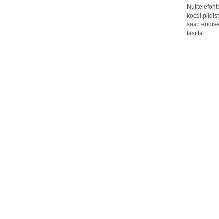
Nutitelefon
koodi pildis
saab endise
tasuta.