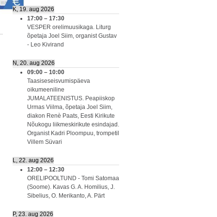
K, 19. aug 2026
17:00
–
17:30
VESPER orelimuusikaga. Liturg
õpetaja Joel Siim, organist Gustav
- Leo Kivirand
N, 20. aug 2026
09:00
–
10:00
Taasiseseisvumispäeva
oikumeeniline
JUMALATEENISTUS. Peapiiskop
Urmas Viilma, õpetaja Joel Siim,
diakon Renè Paats, Eesti Kirikute
Nõukogu liikmeskirikute esindajad.
Organist Kadri Ploompuu, trompetil
Villem Süvari
L, 22. aug 2026
12:00
–
12:30
ORELIPOOLTUND - Tomi Satomaa
(Soome). Kavas G. A. Homilius, J.
Sibelius, O. Merikanto, A. Pärt
P, 23. aug 2026