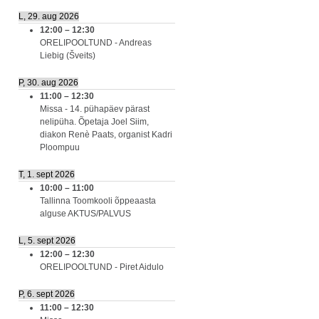
L, 29. aug 2026
12:00
–
12:30
ORELIPOOLTUND - Andreas
Liebig (Šveits)
P, 30. aug 2026
11:00
–
12:30
Missa - 14. pühapäev pärast
nelipüha. Õpetaja Joel Siim,
diakon Renè Paats, organist Kadri
Ploompuu
T, 1. sept 2026
10:00
–
11:00
Tallinna Toomkooli õppeaasta
alguse AKTUS/PALVUS
L, 5. sept 2026
12:00
–
12:30
ORELIPOOLTUND - Piret Aidulo
P, 6. sept 2026
11:00
–
12:30