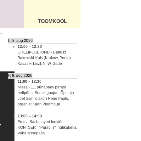
TOOMKOOL
DUS
ÜLDINFO
L, 8. aug 2026
12:00
–
12:30
ORELIPOOLTUND - Dariusz
Bakowski-Kois (Krakow, Poola).
Kavas F. Liszt, N. W. Gade
P, 9. aug 2026
11:00
–
12:30
Missa - 11. pühapäev pärast
nelipüha. Soosinguajad. Õpetaja
Joel Siim, diakon Renè Paats,
organist Kadri Ploompuu
13:00
–
14:00
Emma Bachmayeri loovtöö
KONTSERT "Paradiis" inglikabelis.
Vaba sissepääs