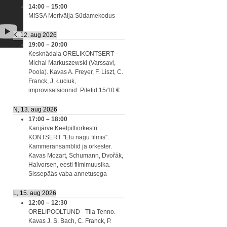
14:00
–
15:00
MISSA Merivälja Südamekodus
K, 12. aug 2026
19:00
–
20:00
Kesknädala ORELIKONTSERT -
Michal Markuszewski (Varssavi,
Poola). Kavas A. Freyer, F. Liszt, C.
Franck, J. Łuciuk,
improvisatsioonid. Piletid 15/10 €
N, 13. aug 2026
17:00
–
18:00
Karijärve Keelpilliorkestri
KONTSERT "Elu nagu filmis".
Kammeransamblid ja orkester.
Kavas Mozart, Schumann, Dvořák,
Halvorsen, eesti filmimuusika.
Sissepääs vaba annetusega
L, 15. aug 2026
12:00
–
12:30
ORELIPOOLTUND - Tiia Tenno.
Kavas J. S. Bach, C. Franck, P.