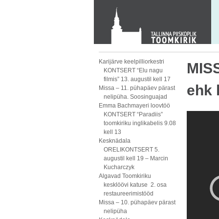
KONTAKT
Toom-Kooli 6, 10130 TALLINN
tallinna.toom
@
eelk.ee
+372 644 4140
Karijärve keelpilliorkestri
MISS
KONTSERT “Elu nagu
filmis” 13. augustil kell 17
ehk 
Missa – 11. pühapäev pärast
nelipüha. Soosinguajad
Emma Bachmayeri loovtöö
KONTSERT “Paradiis”
toomkiriku inglikabelis 9.08
kell 13
Kesknädala
ORELIKONTSERT 5.
augustil kell 19 – Marcin
Kucharczyk
Algavad Toomkiriku
kesklöövi katuse 2. osa
restaureerimistööd
Missa – 10. pühapäev pärast
nelipüha