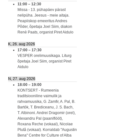
11:00
–
12:30
Missa - 13. pühapäev pärast
nelipüha. Jeesus - meie aitaja.
Peapiiskop emeeritus Andres
Põder, õpetaja Joel Siim, diakon
Renè Paats, organist Piret Aidulo
K, 26. aug 2026
17:00
–
17:30
VESPER orelimuusikaga. Liturg
õpetaja Joel Siim, organist Piret
Aidulo
N, 27. aug 2026
18:00
–
19:00
KONTSERT - Rumeenia
traditsiooniline vaimulik ja
rahvamuusika, G. Zamfir, A. Pal, B.
Bartók, T. Brediceanu, J. S. Bach,
T. Albinoni. Andrei Dragomir (orel),
Alexandru Pal (paaniflööt),
Roxana Reche (vokaal), Nicolae
Plută (vokaal). Korraldab "Augustin
Bena" Centre for Culture of Alba