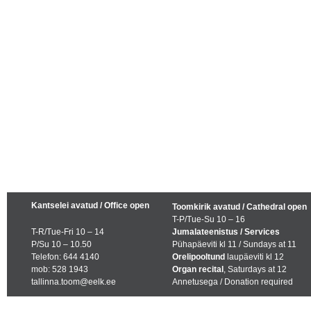
Kantselei avatud / Office open
Toomkirik avatud / Cathedral open
T-P/Tue-Su 10 – 16
T-R/Tue-Fri 10 – 14
Jumalateenistus / Services
P/Su 10 – 10.50
Pühapäeviti kl 11 / Sundays at 11
Telefon: 644 4140
Orelipooltund
laupäeviti kl 12
mob: 528 1943
Organ recital
, Saturdays at 12
tallinna.toom@eelk.ee
Annetusega / Donation required