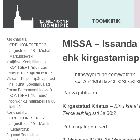
Toom-Kooli 6, 10130 TALLINN
tallinna.toom
@
eelk.ee
+372 644 4140
TOOMKIRIK
MAARJA KIRIK
Kesknädala
MISSA – Issanda
ORELIKONTSERT 12.
augustil kell 18 – Michal
ehk kirgastamis
Markuszewski
Karijärve Keelpilliorkestri
KONTSERT “Elu nagu
filmis” 13. augustil kell 17
https://youtube.com/watch?
Missa – 11. pühapäev pärast
v=1ApCMhUMzGU%3Fsi%3D
nelipüha. Soosinguajad
Emma Bachmayeri loovtöö
Päeva juhtsalm:
KONTSERT “Paradiis”
toomkiriku inglikabelis 9.08
Kirgastatud Kristus
–
Sinu kohal 
kell 13
Kesknädala
Tema auhiilgust!
Js 60:2
ORELIKONTSERT 5.
augustil kell 19 – Marcin
Pühakirjalugemised:
Kucharczyk
Algavad Toomkiriku