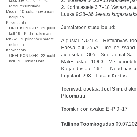
2. Moosese 34:29–35
Moosese pal
kesklöövi katuse 2. osa
restaureerimistööd
2. Korintlastele 3:7–18
Vanast ja u
Missa – 10. pühapäev pärast
Luuka 9:28–36
Jeesus kirgastatak
nelipüha
Kesknädala
Jumalateenistuse laulud:
ORELIKONTSERT 29. juulil
kell 19 – Kadri Traksmann
MISSA – 9. pühapäev pärast
Alguslaul: 33:1-4 – Ristirahvas, rõ
nelipüha
Päeva laul: 355A – Imeline Issand
Kesknädala
Jutluselaul: 305 – Suur Jumal Sa
ORELIKONTSERT 22. juulil
kell 19 – Tobias Horn
Mälestuslaul: 169:3 – Mis tunneb h
Korjanduslaul: 56:1- – Nüüd paista
Lõpulaul: 293 – Ilusam Kristus
Teenivad: õpetaja
Joel Siim
, diak
Ploompuu
.
Toomkirik on avatud E -P 9 -17
Tallinna Toomkogudus
09.07.20