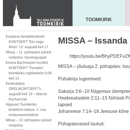
KONTAKT
Toom-Kooli 6, 10130 TALLINN
tallinna.toom
@
eelk.ee
TOOMKIRIK
MAARJA KIRIK
+372 644 4140
Karijärve keelpilliorkestri
MISSA – Issanda 
KONTSERT “Elu nagu
filmis” 13. augustil kell 17
Missa – 11. pühapäev pärast
https://youtu.be/BhyPDEFvZ
nelipüha. Soosinguajad
Emma Bachmayeri loovtöö
MISSA – jõuluaja 2. pühapäev. Iss
KONTSERT “Paradiis”
toomkiriku inglikabelis 9.08
kell 13
Pühakirja lugemised:
Kesknädala
ORELIKONTSERT 5.
Sakarja 3:6–10 Nägemus ülempree
augustil kell 19 – Marcin
Heebrealastele 2:11–15 Niihästi Pü
Kucharczyk
lapsed
Algavad Toomkiriku
kesklöövi katuse 2. osa
Johannese 7:14–18 Jeesuse kõne 
restaureerimistööd
Missa – 10. pühapäev pärast
Pühapäevased laulud:
nelipüha