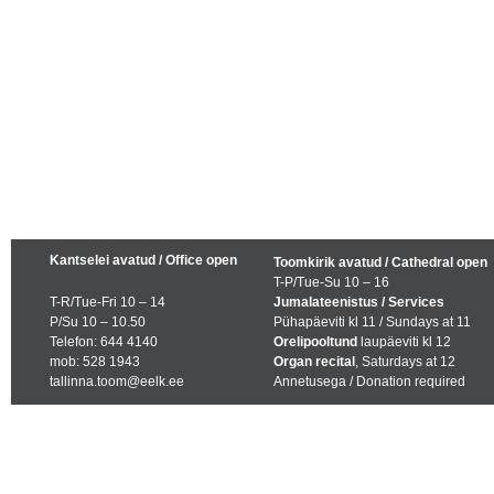
Kantselei avatud / Office open
Toomkirik avatud / Cathedral open
T-P/Tue-Su 10 – 16
T-R/Tue-Fri 10 – 14
Jumalateenistus / Services
P/Su 10 – 10.50
Pühapäeviti kl 11 / Sundays at 11
Telefon: 644 4140
Orelipooltund
laupäeviti kl 12
mob: 528 1943
Organ recital
, Saturdays at 12
tallinna.toom@eelk.ee
Annetusega / Donation required