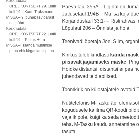
Kesknädala
ORELIKONTSERT 29. juulil
Päeva laul 355A – Ligidal on Juma
kell 19 – Kadri Traksmann
Jutluselaul 194B – Mu Isa koja õue
MISSA – 9. pühapäev pärast
Korjanduslaul 33:1- – Ristirahvas,
nelipüha
Lõpulaul 206 – Õnnista ja hoia
Kesknädala
ORELIKONTSERT 22. juulil
kell 19 – Tobias Horn
Teenivad: õpetaja Joel Siim, orga
MISSA – Issanda muutmise
püha ehk kirgastamispüha
Kirikus tuleb kindlasti
kanda maski 
piisavalt jagamiseks maske
. Ping
Hoidke distantsi, distantsi ei pea 
juhendavad teid abilised.
Toomkirik on külastajatele avatud T
Nutitelefonis M-Tasku äpi olemasol
kogudusele ka ilma QR-koodi pildi
vajalik pole, kuigi ka seda meetod
teha. M-Tasku kaudu annetamine o
tasuta.