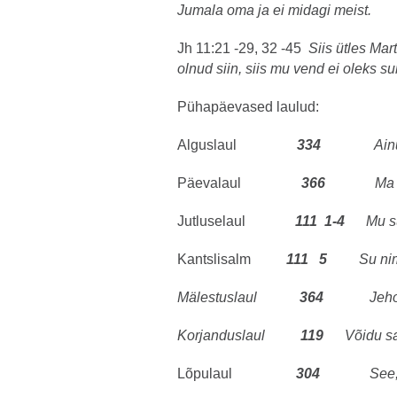
Jumala oma ja ei midagi meist.
Jh 11:21 -29, 32 -45
Siis ütles Mar
olnud siin, siis mu vend ei oleks su
Pühapäevased laulud:
Alguslaul
334
Ain
Päevalaul
366
Ma ole
Jutluselaul
111 1-4
Mu s
Kantslisalm
111 5
Su nim
Mälestuslaul
364
Jehoova
Korjanduslaul
119
Võidu sa
Lõpulaul
304
See,