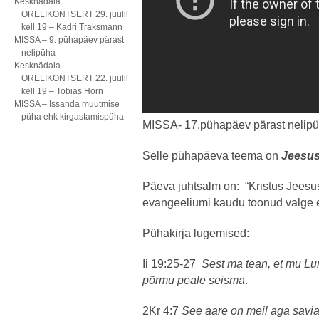
Kesknädala
ORELIKONTSERT 29. juulil
kell 19 – Kadri Traksmann
MISSA – 9. pühapäev pärast
nelipüha
Kesknädala
ORELIKONTSERT 22. juulil
kell 19 – Tobias Horn
MISSA – Issanda muutmise
püha ehk kirgastamispüha
MISSA- 17.pühapäev pärast nelipü
Selle pühapäeva teema on
Jeesus
Päeva juhtsalm on: “Kristus Jeesu
evangeeliumi kaudu toonud valge e
Pühakirja lugemised:
Ii 19:25-27
Sest ma tean, et mu Lun
põrmu peale seisma
.
2Kr 4:7
See aare on meil aga saviast