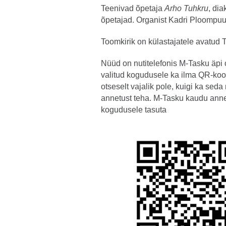
Teenivad õpetaja
Arho Tuhkru
, di
õpetajad. Organist Kadri Ploompuu
Toomkirik on külastajatele avatud T
Nüüd on nutitelefonis M-Tasku äpi
valitud kogudusele ka ilma QR-koo
otseselt vajalik pole, kuigi ka sed
annetust teha. M-Tasku kaudu ann
kogudusele tasuta