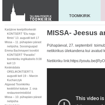
KONTAKT
Toom-Kooli 6, 10130 TALLINN
tallinna.toom
@
eelk.ee
TOOMKIRIK
MAARJA KIRIK
+372 644 4140
Karijärve keelpilliorkestri
MISSA- Jeesus a
KONTSERT “Elu nagu
filmis” 13. augustil kell 17
Missa – 11. pühapäev pärast
Pühapäeval, 27. septembril toimub
nelipüha. Soosinguajad
netikirikus ülekandena kui avatud ki
Emma Bachmayeri loovtöö
KONTSERT “Paradiis”
toomkiriku inglikabelis 9.08
Netikiriku link:
https://youtu.be/jR
kell 13
Kesknädala
ORELIKONTSERT 5.
augustil kell 19 – Marcin
Kucharczyk
Algavad Toomkiriku
kesklöövi katuse 2. osa
restaureerimistööd
Missa – 10. pühapäev pärast
nelipüha