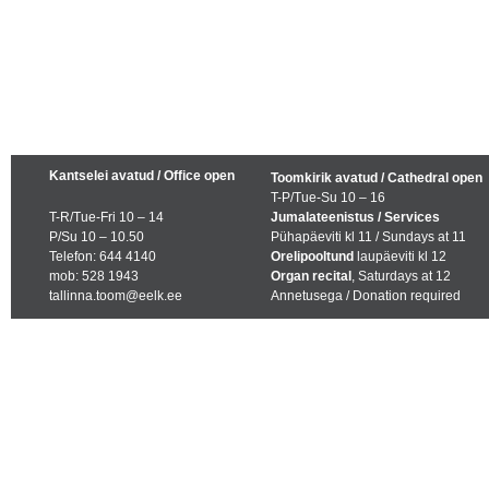
Kantselei avatud / Office open
Toomkirik avatud / Cathedral open
T-P/Tue-Su 10 – 16
T-R/Tue-Fri 10 – 14
Jumalateenistus / Services
P/Su 10 – 10.50
Pühapäeviti kl 11 / Sundays at 11
Telefon: 644 4140
Orelipooltund
laupäeviti kl 12
mob: 528 1943
Organ recital
, Saturdays at 12
tallinna.toom@eelk.ee
Annetusega / Donation required