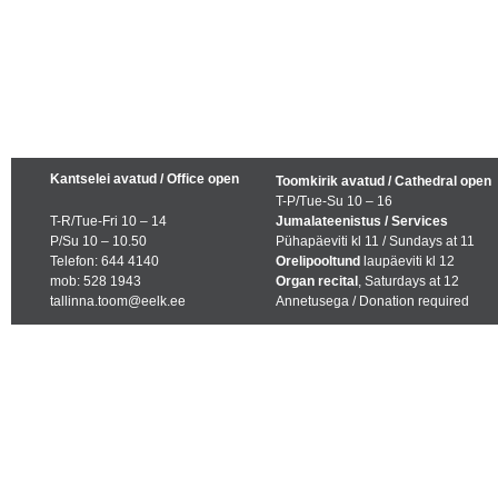
Kantselei avatud / Office open
Toomkirik avatud / Cathedral open
T-P/Tue-Su 10 – 16
T-R/Tue-Fri 10 – 14
Jumalateenistus / Services
P/Su 10 – 10.50
Pühapäeviti kl 11 / Sundays at 11
Telefon: 644 4140
Orelipooltund
laupäeviti kl 12
mob: 528 1943
Organ recital
, Saturdays at 12
tallinna.toom@eelk.ee
Annetusega / Donation required