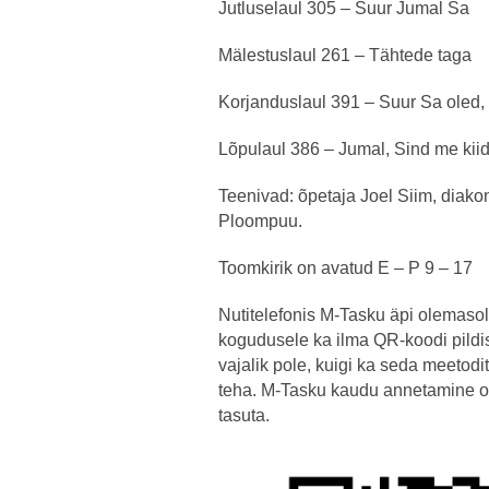
Jutluselaul 305 – Suur Jumal Sa
Mälestuslaul 261 – Tähtede taga
Korjanduslaul 391 – Suur Sa oled,
Lõpulaul 386 – Jumal, Sind me ki
Teenivad: õpetaja Joel Siim, diako
Ploompuu.
Toomkirik on avatud E – P 9 – 17
Nutitelefonis M-Tasku äpi olemasol
kogudusele ka ilma QR-koodi pildi
vajalik pole, kuigi ka seda meetod
teha. M-Tasku kaudu annetamine o
tasuta.