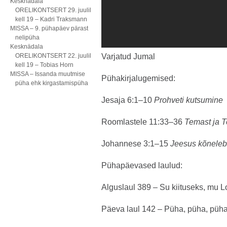
Kesknädala
ORELIKONTSERT 29. juulil
kell 19 – Kadri Traksmann
MISSA – 9. pühapäev pärast
nelipüha
Kesknädala
ORELIKONTSERT 22. juulil
Varjatud Jumal
kell 19 – Tobias Horn
MISSA – Issanda muutmise
Pühakirjalugemised:
püha ehk kirgastamispüha
Jesaja 6:1–10
Prohveti kutsumine
Roomlastele 11:33–36
Temast ja T
Johannese 3:1–15
Jeesus kõnele
Pühapäevased laulud:
Alguslaul 389 – Su kiituseks, mu L
Päeva laul 142 – Püha, püha, püha