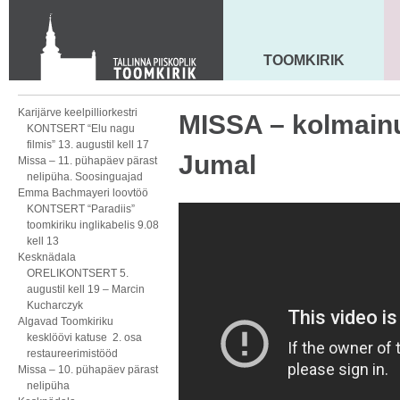
KONTAKT
Toom-Kooli 6, 10130 TALLINN
tallinna.toom
@
eelk.ee
TOOMKIRIK
MAARJA KIRIK
+372 644 4140
Karijärve keelpilliorkestri
MISSA – kolmainu
KONTSERT “Elu nagu
filmis” 13. augustil kell 17
Jumal
Missa – 11. pühapäev pärast
nelipüha. Soosinguajad
Emma Bachmayeri loovtöö
KONTSERT “Paradiis”
toomkiriku inglikabelis 9.08
kell 13
Kesknädala
ORELIKONTSERT 5.
augustil kell 19 – Marcin
Kucharczyk
Algavad Toomkiriku
kesklöövi katuse 2. osa
restaureerimistööd
Missa – 10. pühapäev pärast
nelipüha