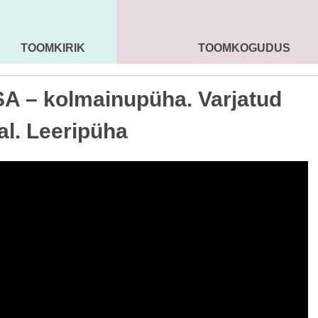
TOOMKIRIK
TOOMKOGUDUS
MAARJA KIRIK
SEENIORID
KOGU
A – kolmainupüha. Varjatud
l. Leeripüha