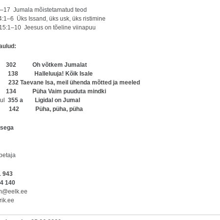
6–17 Jumala mõistetamatud teod
4:1–6 Üks Issand, üks usk, üks ristimine
5:1–10 Jeesus on tõeline viinapuu
aulud:
ul
302 Oh võtkem Jumalat
ul
138 Halleluuja! Kõik Isale
aul
232 Taevane Isa, meil ühenda mõtted ja meeled
4 Püha Vaim puuduta mindki
aul
355 a Ligidal on Jumal
ul
142 Püha, püha, püha
isega
u
petaja
1 943
44 140
om@eelk.ee
ik.ee