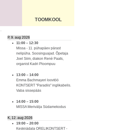
TOOMKOOL
DUS
ÜLDINFO
P, 9. aug 2026
11:00
–
12:30
Missa - 11. pühapäev pärast
nelipüha. Soosinguajad. Õpetaja
Joel Siim, diakon Renè Paats,
organist Kadri Ploompuu
13:00
–
14:00
Emma Bachmayeri loovtöö
KONTSERT "Paradiis" inglikabelis.
Vaba sissepääs
14:00
–
15:00
MISSA Merivälja Südamekodus
K, 12. aug 2026
19:00
–
20:00
Kesknädala ORELIKONTSERT -