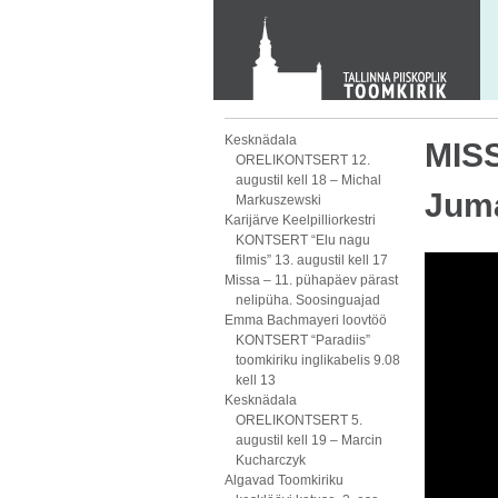
Toom-Kooli 6, 10130 TALLINN
tallinna.toom
@
eelk.ee
+372 644 4140
Kesknädala
MISS
ORELIKONTSERT 12.
augustil kell 18 – Michal
Juma
Markuszewski
Karijärve Keelpilliorkestri
KONTSERT “Elu nagu
filmis” 13. augustil kell 17
Missa – 11. pühapäev pärast
nelipüha. Soosinguajad
Emma Bachmayeri loovtöö
KONTSERT “Paradiis”
toomkiriku inglikabelis 9.08
kell 13
Kesknädala
ORELIKONTSERT 5.
augustil kell 19 – Marcin
Kucharczyk
Algavad Toomkiriku