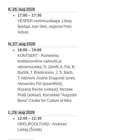
K, 26. aug 2026
17:00
–
17:30
VESPER orelimuusikaga. Liturg
õpetaja Joel Siim, organist Piret
Aidulo
N, 27. aug 2026
18:00
–
19:00
KONTSERT - Rumeenia
traditsiooniline vaimulik ja
rahvamuusika, G. Zamfir, A. Pal, B.
Bartók, T. Brediceanu, J. S. Bach,
T. Albinoni. Andrei Dragomir (orel),
Alexandru Pal (paaniflööt),
Roxana Reche (vokaal), Nicolae
Plută (vokaal). Korraldab "Augustin
Bena" Centre for Culture of Alba
L, 29. aug 2026
12:00
–
12:30
ORELIPOOLTUND - Andreas
Liebig (Šveits)