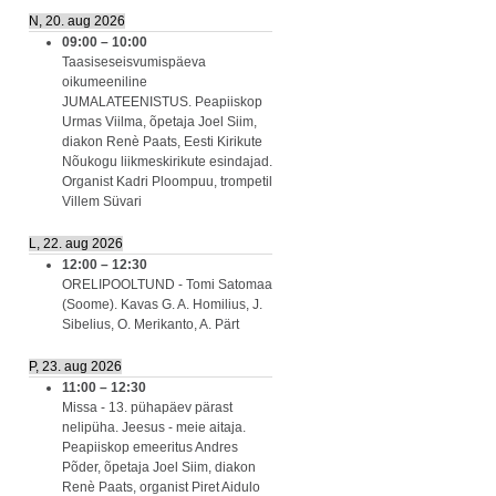
N, 20. aug 2026
09:00
–
10:00
Taasiseseisvumispäeva
oikumeeniline
JUMALATEENISTUS. Peapiiskop
Urmas Viilma, õpetaja Joel Siim,
diakon Renè Paats, Eesti Kirikute
Nõukogu liikmeskirikute esindajad.
Organist Kadri Ploompuu, trompetil
Villem Süvari
L, 22. aug 2026
12:00
–
12:30
ORELIPOOLTUND - Tomi Satomaa
(Soome). Kavas G. A. Homilius, J.
Sibelius, O. Merikanto, A. Pärt
P, 23. aug 2026
11:00
–
12:30
Missa - 13. pühapäev pärast
nelipüha. Jeesus - meie aitaja.
Peapiiskop emeeritus Andres
Põder, õpetaja Joel Siim, diakon
Renè Paats, organist Piret Aidulo