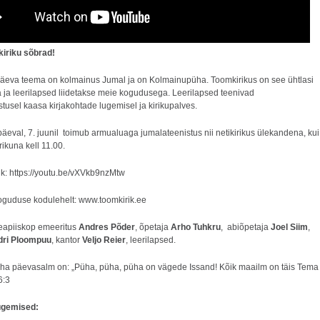
iriku sõbrad!
äeva teema on kolmainus Jumal ja on Kolmainupüha. Toomkirikus on see ühtlasi
a ja leerilapsed liidetakse meie kogudusega. Leerilapsed teenivad
tusel kaasa kirjakohtade lugemisel ja kirikupalves.
äeval, 7. juunil toimub armualuaga jumalateenistus nii netikirikus ülekandena, kui
rikuna kell 11.00.
nk:
https://youtu.be/vXVkb9nzMtw
koguduse kodulehelt:
www.toomkirik.ee
eapiiskop emeeritus
Andres Põder
, õpetaja
Arho Tuhkru
, abiõpetaja
Joel Siim
,
dri Ploompuu
, kantor
Veljo Reier
, leerilapsed.
a päevasalm on: „Püha, püha, püha on vägede Issand! Kõik maailm on täis Tema
6:3
ugemised: