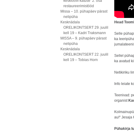
kesklöövi katuse 2. osa
restaureerimistööd
Missa – 10. pühapäev pärast
nelipüha
Kesknädala
Head Toomk
ORELIKONTSERT 29. juulil
kell 19 – Kadri Traksmann
Selle pühap
MISSA – 9. pühapäev pärast
ka leeripüh
nelipüha
jumalateenis
Kesknädala
ORELIKONTSERT 22. juulil
Sellel pühap
kell 19 – Tobias Horn
ka avatud ki
Netikiriku li
Info leiate 
Teenivad: p
organist
Ka
Kolmainupüh
au!“ Jesaja 
Pühakirja l