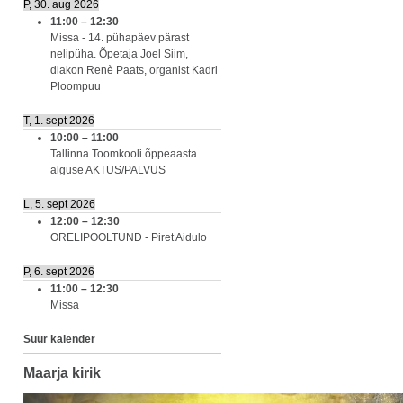
P, 30. aug 2026
11:00
–
12:30
Missa - 14. pühapäev pärast
nelipüha. Õpetaja Joel Siim,
diakon Renè Paats, organist Kadri
Ploompuu
T, 1. sept 2026
10:00
–
11:00
Tallinna Toomkooli õppeaasta
alguse AKTUS/PALVUS
L, 5. sept 2026
12:00
–
12:30
ORELIPOOLTUND - Piret Aidulo
P, 6. sept 2026
11:00
–
12:30
Missa
Suur kalender
Maarja kirik