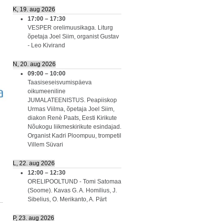
K, 19. aug 2026
17:00
–
17:30
VESPER orelimuusikaga. Liturg
õpetaja Joel Siim, organist Gustav
- Leo Kivirand
N, 20. aug 2026
09:00
–
10:00
Taasiseseisvumispäeva
oikumeeniline
JUMALATEENISTUS. Peapiiskop
Urmas Viilma, õpetaja Joel Siim,
diakon Renè Paats, Eesti Kirikute
Nõukogu liikmeskirikute esindajad.
Organist Kadri Ploompuu, trompetil
Villem Süvari
L, 22. aug 2026
12:00
–
12:30
ORELIPOOLTUND - Tomi Satomaa
(Soome). Kavas G. A. Homilius, J.
Sibelius, O. Merikanto, A. Pärt
P, 23. aug 2026