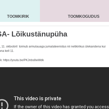
TOOMKIRIK
TOOMKOGUDUS
MAARJA KIRIK
SEENIORID
KOGU
A- Lõikustänupüha
 11. oktoobril toimub armulauaga jumalateenistus nii netikirikus ülekandena kui
una kell 11.
nk:
https://youtu.be/PKJnbs8wWdk