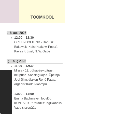
TOOMKOOL
DUS
ÜLDINFO
L, 8. aug 2026
12:00
–
12:30
ORELIPOOLTUND - Dariusz
Bakowski-Kois (Krakow, Poola).
Kavas F. Liszt, N. W. Gade
P, 9. aug 2026
11:00
–
12:30
Missa - 11. pühapäev pärast
nelipüha. Soosinguajad. Õpetaja
Joel Siim, diakon Renè Paats,
organist Kadri Ploompuu
13:00
–
14:00
Emma Bachmayeri loovtöö
KONTSERT "Paradiis" inglikabelis.
Vaba sissepääs