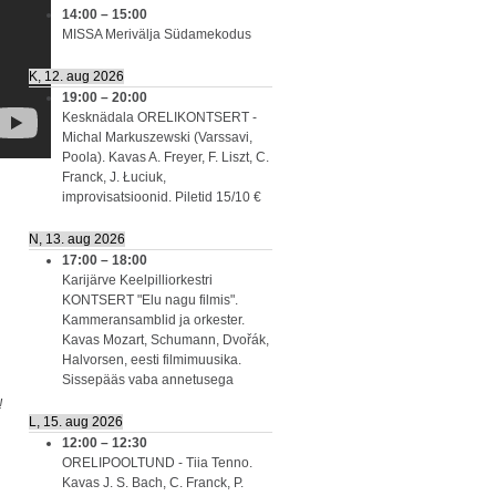
14:00
–
15:00
MISSA Merivälja Südamekodus
K, 12. aug 2026
19:00
–
20:00
Kesknädala ORELIKONTSERT -
Michal Markuszewski (Varssavi,
Poola). Kavas A. Freyer, F. Liszt, C.
Franck, J. Łuciuk,
improvisatsioonid. Piletid 15/10 €
N, 13. aug 2026
17:00
–
18:00
Karijärve Keelpilliorkestri
KONTSERT "Elu nagu filmis".
Kammeransamblid ja orkester.
Kavas Mozart, Schumann, Dvořák,
Halvorsen, eesti filmimuusika.
Sissepääs vaba annetusega
!
L, 15. aug 2026
12:00
–
12:30
ORELIPOOLTUND - Tiia Tenno.
Kavas J. S. Bach, C. Franck, P.