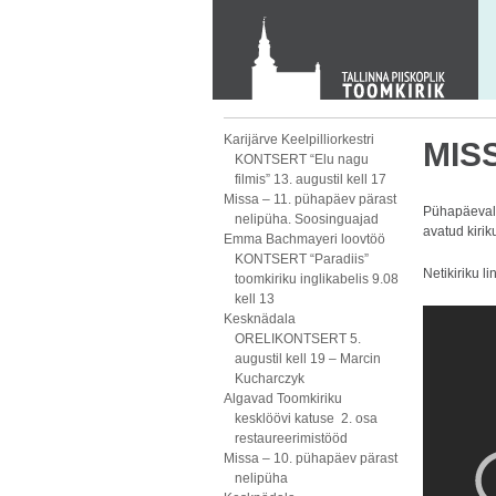
KONTAKT
Toom-Kooli 6, 10130 TALLINN
tallinna.toom
@
eelk.ee
+372 644 4140
Karijärve Keelpilliorkestri
MISS
KONTSERT “Elu nagu
filmis” 13. augustil kell 17
Missa – 11. pühapäev pärast
Pühapäeval,
nelipüha. Soosinguajad
avatud kirik
Emma Bachmayeri loovtöö
KONTSERT “Paradiis”
Netikiriku li
toomkiriku inglikabelis 9.08
kell 13
Kesknädala
ORELIKONTSERT 5.
augustil kell 19 – Marcin
Kucharczyk
Algavad Toomkiriku
kesklöövi katuse 2. osa
restaureerimistööd
Missa – 10. pühapäev pärast
nelipüha