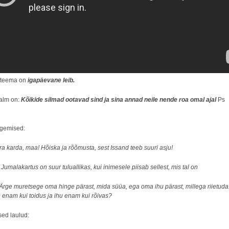
 teema on
igapäevane leib.
alm on:
Kõikide silmad ootavad sind ja sina annad neile nende roa omal ajal
Ps
ugemised:
ra karda, maa! Hõiska ja rõõmusta, sest Issand teeb suuri asju!
0
Jumalakartus on suur tuluallikas, kui inimesele piisab sellest, mis tal on
Ärge muretsege oma hinge pärast, mida süüa, ega oma ihu pärast, millega riietuda
 enam kui toidus ja ihu enam kui rõivas?
ed laulud: