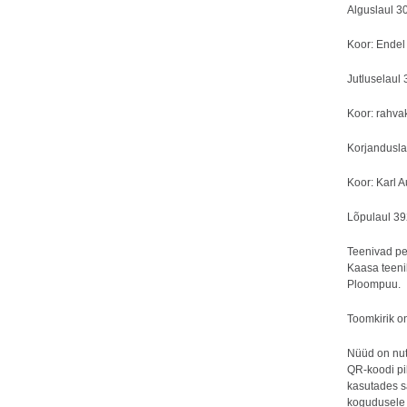
Alguslaul 3
Koor: Endel
Jutluselaul
Koor: rahvak
Korjandusla
Koor: Karl A
Lõpulaul 3
Teenivad pe
Kaasa teeni
Ploompuu.
Toomkirik on
Nüüd on nut
QR-koodi pil
kasutades s
kogudusele 