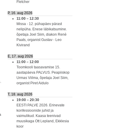
Fletcher
P, 16. aug 2026
11:00
–
12:30
Missa - 12. pühapäev pärast
nelipüha. Enese läbikatsumine.
õpetaja Joel Siim, diakon Renè
Paats, organist Gustav - Leo
Kivirand
E, 17. aug 2026
11:00
–
12:00
Toomkooli taasavamise 15.
aastapäeva PALVUS. Peapiiskop
Urmas Viilma, õpetaja Joel Siim,
.
organist Piret Aidulo
T, 18. aug 2026
19:00
–
20:30
EESTI PALVE 2026. Erinevate
konfessioonide juhid ja
a
vaimulikud. Kaasa teenivad
muusikaga Ott Lepland, Ekklesia
koor