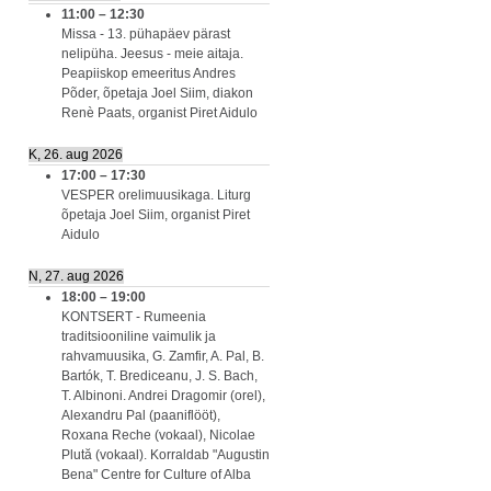
11:00
–
12:30
Missa - 13. pühapäev pärast
nelipüha. Jeesus - meie aitaja.
Peapiiskop emeeritus Andres
Põder, õpetaja Joel Siim, diakon
Renè Paats, organist Piret Aidulo
K, 26. aug 2026
17:00
–
17:30
VESPER orelimuusikaga. Liturg
õpetaja Joel Siim, organist Piret
Aidulo
N, 27. aug 2026
18:00
–
19:00
KONTSERT - Rumeenia
traditsiooniline vaimulik ja
rahvamuusika, G. Zamfir, A. Pal, B.
Bartók, T. Brediceanu, J. S. Bach,
T. Albinoni. Andrei Dragomir (orel),
Alexandru Pal (paaniflööt),
Roxana Reche (vokaal), Nicolae
Plută (vokaal). Korraldab "Augustin
Bena" Centre for Culture of Alba