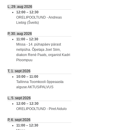
L, 29. aug 2026
12:00
–
12:30
ORELIPOOLTUND - Andreas
Liebig (Šveits)
P, 30. aug 2026
11:00
–
12:30
Missa - 14. pühapäev pärast
nelipüha. Õpetaja Joel Siim,
diakon Renè Paats, organist Kadri
Ploompuu
T, 1. sept 2026
10:00
–
11:00
Tallinna Toomkooli õppeaasta
alguse AKTUS/PALVUS
L, 5. sept 2026
12:00
–
12:30
ORELIPOOLTUND - Piret Aidulo
P, 6. sept 2026
11:00
–
12:30