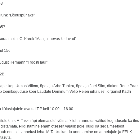
08
 Kink “Lõikuspühaks”
 357
oraal, sdn. C. Kreek “Maa ja taevas kiidavad”
ul 156
ugust Hermann “Troosti laul”
92B
apiiskop Urmas Viilma, õpetaja Arho Tuhkru, õpetaja Joel Siim, diakon Rene Paats
b toomkoguduse koor Laudate Dominum Veljo Reieri juhatusel, organist Kadri
 külastajatele avatud T-P kell 10:00 – 16:00
itelefonis M-Tasku äpi olemasolul võimalik teha annetus valitud kogudusele ka ilm
distamata. Pildistamine enam otseselt vajalik pole, kuigi ka seda meetodit
aab endiselt annetust teha. M-Tasku kaudu annetamine on annetajale ja EELK
tasuta.