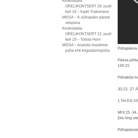
Kesknädala
ORELIKONTSERT 29. juulil
kell 19 – Kadri Traksmann
MISSA – 9. pühapäev pärast
nelipüha
Kesknädala
ORELIKONTSERT 22. juulil
kell 19 – Tobias Horn
MISSA – Issanda muutmise
Pühapäeva
püha ehk kirgastamispüha
Päeva juhts
145:15
Pühakirja l
Jl2:21 -27
Ä
1 Tm 6:6-1
Mt 6:25 -34
Eks hing ole
Pühapäevas