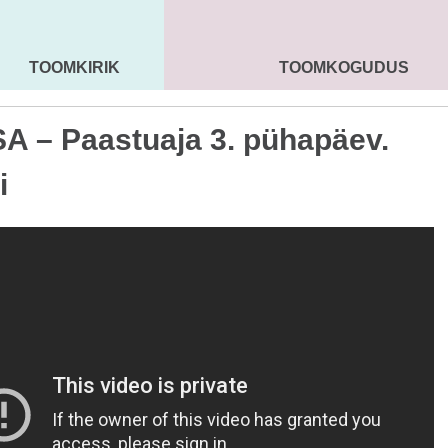
TOOMKIRIK
TOOMKOGUDUS
MAARJA KIRIK
SEENIORID
KOGU
A – Paastuaja 3. pühapäev.
i