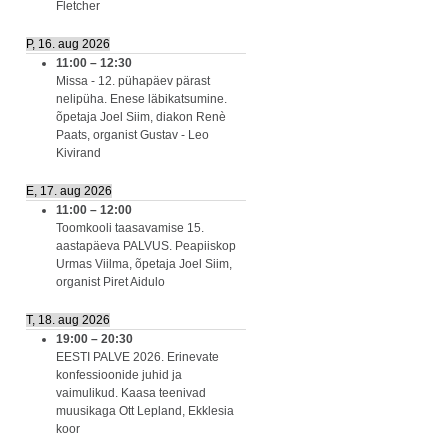
Fletcher
P, 16. aug 2026
11:00
–
12:30
Missa - 12. pühapäev pärast
nelipüha. Enese läbikatsumine.
õpetaja Joel Siim, diakon Renè
Paats, organist Gustav - Leo
Kivirand
E, 17. aug 2026
11:00
–
12:00
Toomkooli taasavamise 15.
aastapäeva PALVUS. Peapiiskop
Urmas Viilma, õpetaja Joel Siim,
organist Piret Aidulo
T, 18. aug 2026
19:00
–
20:30
EESTI PALVE 2026. Erinevate
konfessioonide juhid ja
vaimulikud. Kaasa teenivad
muusikaga Ott Lepland, Ekklesia
koor