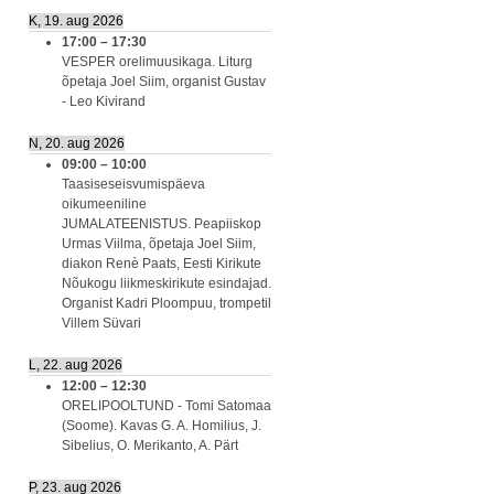
K, 19. aug 2026
17:00
–
17:30
VESPER orelimuusikaga. Liturg
õpetaja Joel Siim, organist Gustav
- Leo Kivirand
N, 20. aug 2026
09:00
–
10:00
Taasiseseisvumispäeva
oikumeeniline
JUMALATEENISTUS. Peapiiskop
Urmas Viilma, õpetaja Joel Siim,
diakon Renè Paats, Eesti Kirikute
Nõukogu liikmeskirikute esindajad.
Organist Kadri Ploompuu, trompetil
Villem Süvari
L, 22. aug 2026
12:00
–
12:30
ORELIPOOLTUND - Tomi Satomaa
(Soome). Kavas G. A. Homilius, J.
Sibelius, O. Merikanto, A. Pärt
P, 23. aug 2026