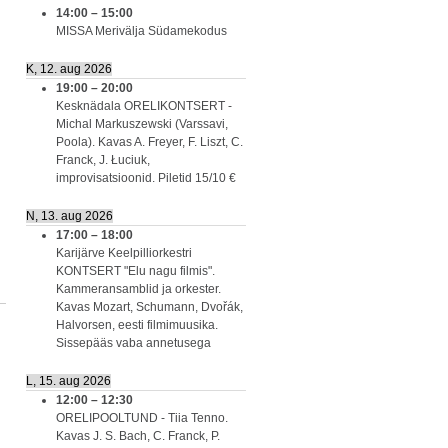
14:00
–
15:00
MISSA Merivälja Südamekodus
K, 12. aug 2026
19:00
–
20:00
Kesknädala ORELIKONTSERT -
Michal Markuszewski (Varssavi,
Poola). Kavas A. Freyer, F. Liszt, C.
Franck, J. Łuciuk,
improvisatsioonid. Piletid 15/10 €
N, 13. aug 2026
17:00
–
18:00
Karijärve Keelpilliorkestri
KONTSERT "Elu nagu filmis".
Kammeransamblid ja orkester.
Kavas Mozart, Schumann, Dvořák,
Halvorsen, eesti filmimuusika.
Sissepääs vaba annetusega
L, 15. aug 2026
12:00
–
12:30
ORELIPOOLTUND - Tiia Tenno.
Kavas J. S. Bach, C. Franck, P.