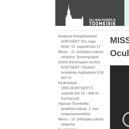
KONTAKT
Toom-Kooli 6, 10130 TALLINN
tallinna.toom
@
eelk.ee
+372 644 4140
Karijärve Keelpilliorkestri
MISS
KONTSERT “Elu nagu
filmis” 13. augustil kell 17
Ocul
Missa – 11. pühapäev pärast
nelipüha. Soosinguajad
Emma Bachmayeri loovtöö
KONTSERT “Paradiis”
toomkiriku inglikabelis 9.08
kell 13
Kesknädala
ORELIKONTSERT 5.
augustil kell 19 – Marcin
Kucharczyk
Algavad Toomkiriku
kesklöövi katuse 2. osa
restaureerimistööd
Missa – 10. pühapäev pärast
nelipüha