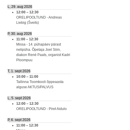
L, 29. aug 2026
12:00
–
12:30
ORELIPOOLTUND - Andreas
Liebig (Šveits)
P, 30. aug 2026
11:00
–
12:30
Missa - 14. pühapäev pärast
nelipüha. Õpetaja Joel Siim,
diakon Renè Paats, organist Kadri
Ploompuu
T, 1. sept 2026
10:00
–
11:00
Tallinna Toomkooli õppeaasta
alguse AKTUS/PALVUS
L, 5. sept 2026
12:00
–
12:30
ORELIPOOLTUND - Piret Aidulo
P, 6. sept 2026
11:00
–
12:30