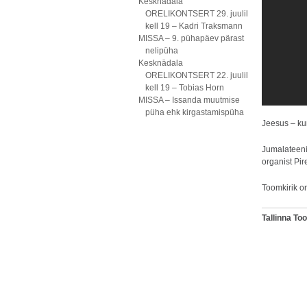
Kesknädala
ORELIKONTSERT 29. juulil
kell 19 – Kadri Traksmann
MISSA – 9. pühapäev pärast
nelipüha
Kesknädala
ORELIKONTSERT 22. juulil
kell 19 – Tobias Horn
MISSA – Issanda muutmise
püha ehk kirgastamispüha
Jeesus – ku
Jumalateeni
organist Pir
Toomkirik o
Tallinna T