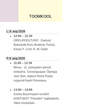
TOOMKOOL
DUS
ÜLDINFO
L, 8. aug 2026
12:00
–
12:30
ORELIPOOLTUND - Dariusz
Bakowski-Kois (Krakow, Poola).
Kavas F. Liszt, N. W. Gade
P, 9. aug 2026
11:00
–
12:30
Missa - 11. pühapäev pärast
nelipüha. Soosinguajad. Õpetaja
Joel Siim, diakon Renè Paats,
organist Kadri Ploompuu
13:00
–
14:00
Emma Bachmayeri loovtöö
KONTSERT "Paradiis" inglikabelis.
Vaba sissepääs