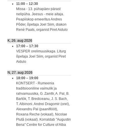
11:00
–
12:30
Missa - 13. pühapäev pärast
nelipüha. Jeesus - meie aitaja.
Peapiiskop emeeritus Andres
Põder, õpetaja Joel Siim, diakon
Renè Paats, organist Piret Aidulo
K, 26. aug 2026
17:00
–
17:30
VESPER orelimuusikaga. Liturg
õpetaja Joel Siim, organist Piret
Aidulo
N, 27. aug 2026
18:00
–
19:00
KONTSERT - Rumeenia
traditsiooniline vaimulik ja
rahvamuusika, G. Zamfir, A. Pal, B.
Bartók, T. Brediceanu, J. S. Bach,
T. Albinoni. Andrei Dragomir (orel),
Alexandru Pal (paaniflööt),
Roxana Reche (vokaal), Nicolae
Plută (vokaal). Korraldab "Augustin
Bena" Centre for Culture of Alba