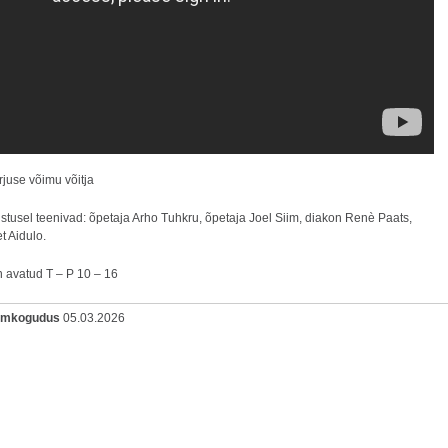
rjuse võimu võitja
stusel teenivad: õpetaja Arho Tuhkru, õpetaja Joel Siim, diakon Renè Paats,
et Aidulo.
n avatud T – P 10 – 16
oomkogudus
05.03.2026