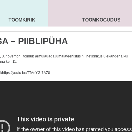
TOOMKIRIK
TOOMKOGUDUS
MAARJA KIRIK
SEENIORID
KOGU
A – PIIBLIPÜHA
 8. novembril toimub armulauaga jumalateenistus nii netikirikus ülekandena kui
una kell 11.
nk
https://youtu.be/TTAnYG-7AZ0