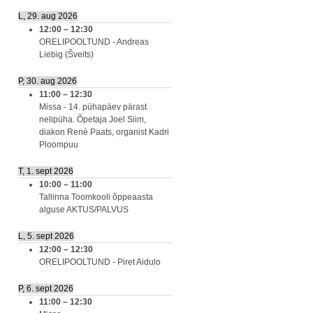
L, 29. aug 2026
12:00
–
12:30
ORELIPOOLTUND - Andreas
Liebig (Šveits)
P, 30. aug 2026
11:00
–
12:30
Missa - 14. pühapäev pärast
nelipüha. Õpetaja Joel Siim,
diakon Renè Paats, organist Kadri
Ploompuu
T, 1. sept 2026
10:00
–
11:00
Tallinna Toomkooli õppeaasta
alguse AKTUS/PALVUS
L, 5. sept 2026
12:00
–
12:30
ORELIPOOLTUND - Piret Aidulo
P, 6. sept 2026
11:00
–
12:30