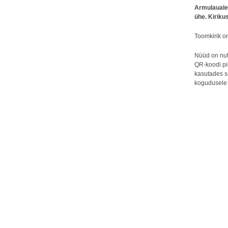
Armulauale 
ühe. Kiriku
Toomkirik on
Nüüd on nut
QR-koodi pil
kasutades s
kogudusele 