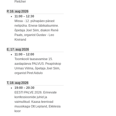
Fletcher
P, 16. aug 2026
11:00
–
12:30
Missa - 12. pühapäev pärast
nelipüha. Enese läbikatsumine.
õpetaja Joel Siim, diakon Renè
Paats, organist Gustav - Leo
Kivirand
E, 17. aug 2026
11:00
–
12:00
Toomkooli taasavamise 15.
aastapäeva PALVUS. Peapiiskop
Urmas Viilma, õpetaja Joel Siim,
organist Piret Aidulo
T, 18. aug 2026
19:00
–
20:30
EESTI PALVE 2026. Erinevate
konfessioonide juhid ja
vaimulikud. Kaasa teenivad
muusikaga Ott Lepland, Ekklesia
koor