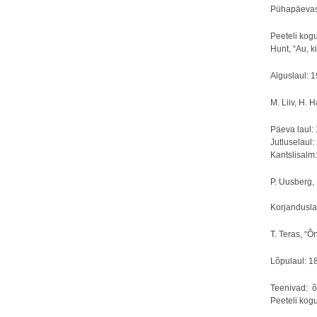
Pühapäevas
Peeteli kog
Hunt, “Au, ki
Alguslaul: 1
M. Liiv, H. 
Päeva laul: 
Jutluselaul: 
Kantslisalm
P. Uusberg,
Korjandusla
T. Teras, “
Lõpulaul: 18
Teenivad: õ
Peeteli kog