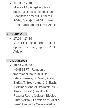
11:00
–
12:30
Missa - 13. pühapäev pärast
nelipüha. Jeesus - meie aitaja.
Peapiiskop emeeritus Andres
Põder, õpetaja Joel Siim, diakon
Renè Paats, organist Piret Aidulo
K, 26. aug 2026
17:00
–
17:30
VESPER orelimuusikaga. Liturg
õpetaja Joel Siim, organist Piret
Aidulo
N, 27. aug 2026
18:00
–
19:00
KONTSERT - Rumeenia
traditsiooniline vaimulik ja
rahvamuusika, G. Zamfir, A. Pal, B.
Bartók, T. Brediceanu, J. S. Bach,
T. Albinoni. Andrei Dragomir (orel),
Alexandru Pal (paaniflööt),
Roxana Reche (vokaal), Nicolae
Plută (vokaal). Korraldab "Augustin
Bena" Centre for Culture of Alba