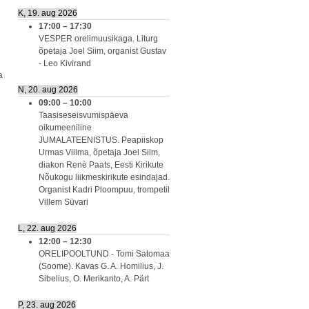
K, 19. aug 2026
17:00
–
17:30
VESPER orelimuusikaga. Liturg
õpetaja Joel Siim, organist Gustav
- Leo Kivirand
a
N, 20. aug 2026
09:00
–
10:00
Taasiseseisvumispäeva
oikumeeniline
JUMALATEENISTUS. Peapiiskop
Urmas Viilma, õpetaja Joel Siim,
diakon Renè Paats, Eesti Kirikute
Nõukogu liikmeskirikute esindajad.
Organist Kadri Ploompuu, trompetil
Villem Süvari
L, 22. aug 2026
12:00
–
12:30
ORELIPOOLTUND - Tomi Satomaa
(Soome). Kavas G. A. Homilius, J.
Sibelius, O. Merikanto, A. Pärt
P, 23. aug 2026