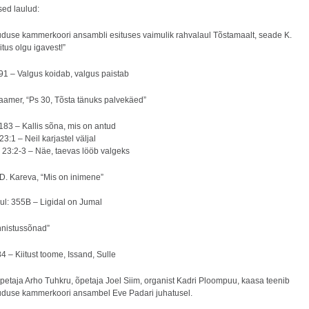
ed laulud:
uduse kammerkoori ansambli esituses vaimulik rahvalaul Tõstamaalt, seade K.
itus olgu igavest!”
91 – Valgus koidab, valgus paistab
Haamer, “Ps 30, Tõsta tänuks palvekäed”
183 – Kallis sõna, mis on antud
23:1 – Neil karjastel väljal
: 23:2-3 – Näe, taevas lööb valgeks
 D. Kareva, “Mis on inimene”
ul: 355B – Ligidal on Jumal
Õnnistussõnad”
4 – Kiitust toome, Issand, Sulle
petaja Arho Tuhkru, õpetaja Joel Siim, organist Kadri Ploompuu, kaasa teenib
uduse kammerkoori ansambel Eve Padari juhatusel.