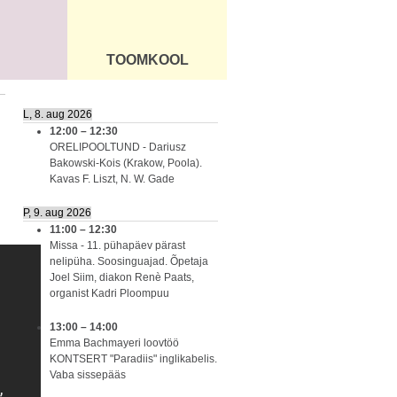
TOOMKOOL
DUS
ÜLDINFO
L, 8. aug 2026
12:00
–
12:30
ORELIPOOLTUND - Dariusz
Bakowski-Kois (Krakow, Poola).
Kavas F. Liszt, N. W. Gade
P, 9. aug 2026
11:00
–
12:30
Missa - 11. pühapäev pärast
nelipüha. Soosinguajad. Õpetaja
Joel Siim, diakon Renè Paats,
organist Kadri Ploompuu
13:00
–
14:00
Emma Bachmayeri loovtöö
KONTSERT "Paradiis" inglikabelis.
Vaba sissepääs