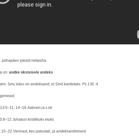
 pühapäev pärast nelipüha
a on:
andke üksteisele andeks
alm:
Sinu käes on andeksand, et Sind kardetaks. Ps 130 :4
ugemised:
 13:5–11, 14–16
Aabram ja Lott
 3:8–12
Juhatusi kristlikuks eluks
8:15–22
Vennast, kes patustab, ja andeksandmisest