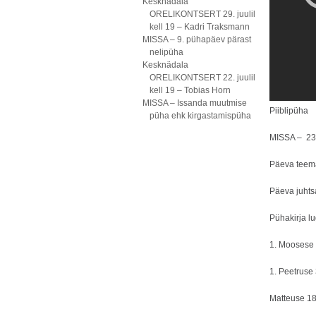
Kesknädala
ORELIKONTSERT 29. juulil
kell 19 – Kadri Traksmann
MISSA – 9. pühapäev pärast
nelipüha
Kesknädala
ORELIKONTSERT 22. juulil
kell 19 – Tobias Horn
MISSA – Issanda muutmise
Piiblipüha
püha ehk kirgastamispüha
MISSA – 23.
Päeva teem
Päeva juhts
Pühakirja l
1. Moosese
1. Peetruse
Matteuse 1