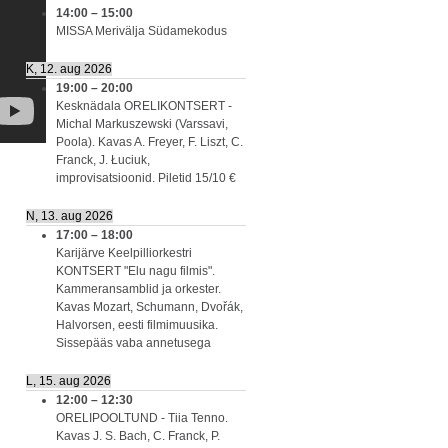
14:00
–
15:00
MISSA Merivälja Südamekodus
K, 12. aug 2026
19:00
–
20:00
Kesknädala ORELIKONTSERT -
Michal Markuszewski (Varssavi,
Poola). Kavas A. Freyer, F. Liszt, C.
Franck, J. Łuciuk,
improvisatsioonid. Piletid 15/10 €
N, 13. aug 2026
17:00
–
18:00
Karijärve Keelpilliorkestri
KONTSERT "Elu nagu filmis".
Kammeransamblid ja orkester.
Kavas Mozart, Schumann, Dvořák,
Halvorsen, eesti filmimuusika.
Sissepääs vaba annetusega
L, 15. aug 2026
12:00
–
12:30
ORELIPOOLTUND - Tiia Tenno.
Kavas J. S. Bach, C. Franck, P.