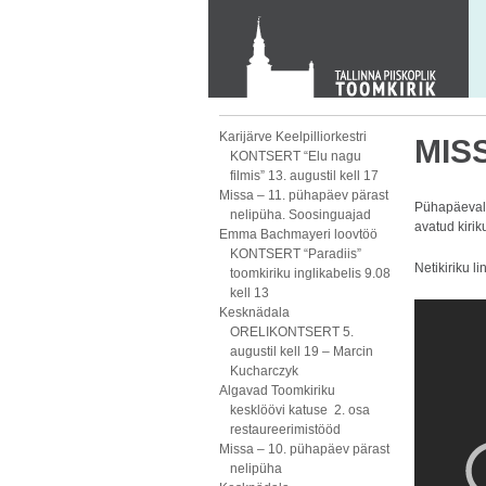
KONTAKT
Toom-Kooli 6, 10130 TALLINN
tallinna.toom
@
eelk.ee
+372 644 4140
Karijärve Keelpilliorkestri
MISS
KONTSERT “Elu nagu
filmis” 13. augustil kell 17
Missa – 11. pühapäev pärast
Pühapäeval,
nelipüha. Soosinguajad
avatud kirik
Emma Bachmayeri loovtöö
KONTSERT “Paradiis”
Netikiriku li
toomkiriku inglikabelis 9.08
kell 13
Kesknädala
ORELIKONTSERT 5.
augustil kell 19 – Marcin
Kucharczyk
Algavad Toomkiriku
kesklöövi katuse 2. osa
restaureerimistööd
Missa – 10. pühapäev pärast
nelipüha