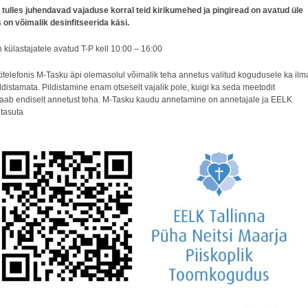
tulles juhendavad vajaduse korral teid kirikumehed ja pingiread on avatud üle
s on võimalik desinfitseerida käsi.
 külastajatele avatud T-P kell 10:00 – 16:00
itelefonis M-Tasku äpi olemasolul võimalik teha annetus valitud kogudusele ka ilm
distamata. Pildistamine enam otseselt vajalik pole, kuigi ka seda meetodit
aab endiselt annetust teha. M-Tasku kaudu annetamine on annetajale ja EELK
tasuta