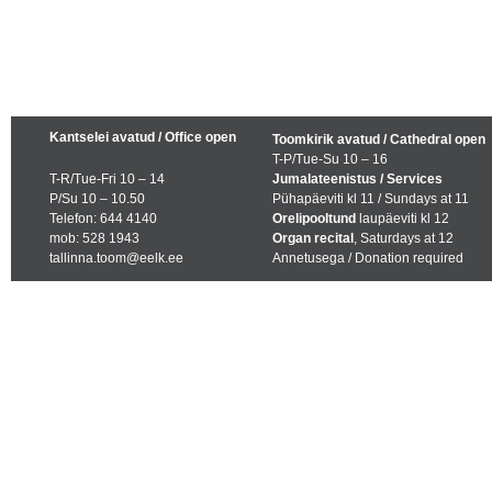
Kantselei avatud / Office open
Toomkirik avatud / Cathedral open
T-P/Tue-Su 10 – 16
T-R/Tue-Fri 10 – 14
Jumalateenistus / Services
P/Su 10 – 10.50
Pühapäeviti kl 11 / Sundays at 11
Telefon: 644 4140
Orelipooltund
laupäeviti kl 12
mob: 528 1943
Organ recital
, Saturdays at 12
tallinna.toom@eelk.ee
Annetusega / Donation required