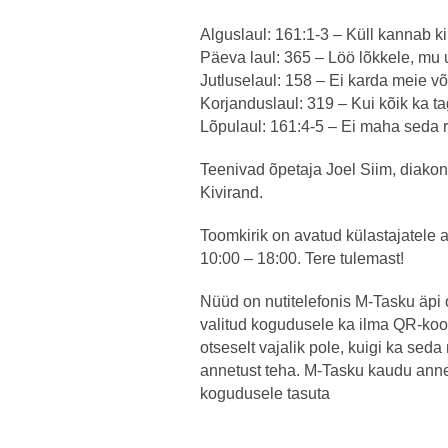
Alguslaul: 161:1-3 – Küll kannab ki
Päeva laul: 365 – Löö lõkkele, mu
Jutluselaul: 158 – Ei karda meie või
Korjanduslaul: 319 – Kui kõik ka t
Lõpulaul: 161:4-5 – Ei maha seda ri
Teenivad õpetaja Joel Siim, diako
Kivirand.
Toomkirik on avatud külastajatele a
10:00 – 18:00. Tere tulemast!
Nüüd on nutitelefonis M-Tasku äpi
valitud kogudusele ka ilma QR-koo
otseselt vajalik pole, kuigi ka sed
annetust teha. M-Tasku kaudu ann
kogudusele tasuta