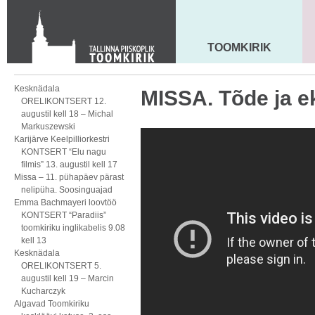
Toom-Kooli 6, 10130 TALLINN
tallinna.toom
@
eelk.ee
+372 644 4140
TOOMKIRIK
MAARJA KIRIK
Kesknädala
MISSA. Tõde ja e
ORELIKONTSERT 12.
augustil kell 18 – Michal
Markuszewski
Karijärve Keelpilliorkestri
KONTSERT “Elu nagu
filmis” 13. augustil kell 17
Missa – 11. pühapäev pärast
nelipüha. Soosinguajad
Emma Bachmayeri loovtöö
KONTSERT “Paradiis”
toomkiriku inglikabelis 9.08
kell 13
Kesknädala
ORELIKONTSERT 5.
augustil kell 19 – Marcin
Kucharczyk
Algavad Toomkiriku