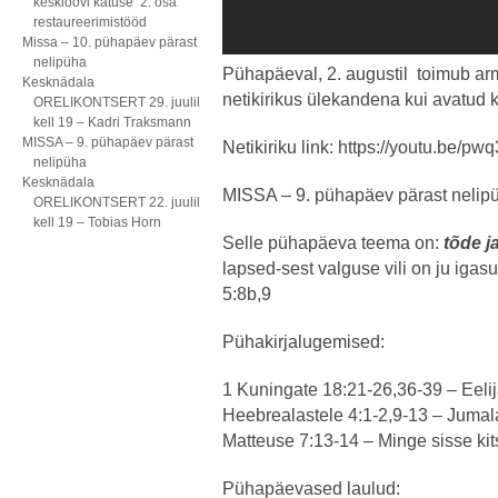
kesklöövi katuse 2. osa
restaureerimistööd
Missa – 10. pühapäev pärast
nelipüha
Pühapäeval, 2. augustil toimub ar
Kesknädala
netikirikus ülekandena kui avatud ki
ORELIKONTSERT 29. juulil
kell 19 – Kadri Traksmann
MISSA – 9. pühapäev pärast
Netikiriku link:
https://youtu.be/p
nelipüha
Kesknädala
MISSA – 9. pühapäev pärast nelip
ORELIKONTSERT 22. juulil
kell 19 – Tobias Horn
Selle pühapäeva teema on:
tõde j
lapsed-sest valguse vili on ju igas
5:8b,9
Pühakirjalugemised:
1 Kuningate 18:21-26,36-39 – Eelij
Heebrealastele 4:1-2,9-13 – Juma
Matteuse 7:13-14 – Minge sisse kits
Pühapäevased laulud: