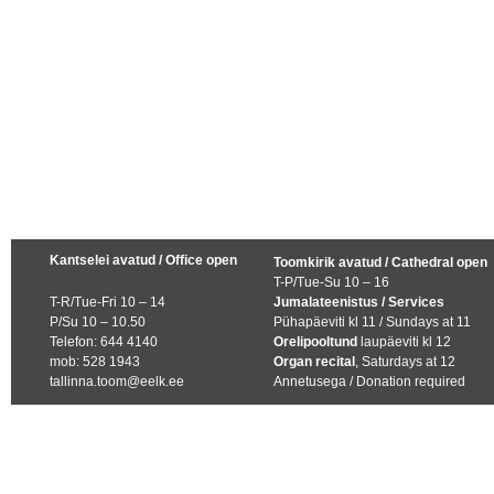
Kantselei avatud / Office open
Toomkirik avatud / Cathedral open
T-P/Tue-Su 10 – 16
T-R/Tue-Fri 10 – 14
Jumalateenistus / Services
P/Su 10 – 10.50
Pühapäeviti kl 11 / Sundays at 11
Telefon: 644 4140
Orelipooltund
laupäeviti kl 12
mob: 528 1943
Organ recital
, Saturdays at 12
tallinna.toom@eelk.ee
Annetusega / Donation required