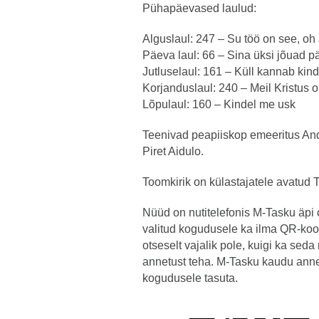
Pühapäevased laulud:
Alguslaul: 247 – Su töö on see, oh
Päeva laul: 66 – Sina üksi jõuad p
Jutluselaul: 161 – Küll kannab kind
Korjanduslaul: 240 – Meil Kristus 
Lõpulaul: 160 – Kindel me usk
Teenivad peapiiskop emeeritus Andr
Piret Aidulo.
Toomkirik on külastajatele avatud T
Nüüd on nutitelefonis M-Tasku äpi
valitud kogudusele ka ilma QR-koo
otseselt vajalik pole, kuigi ka sed
annetust teha. M-Tasku kaudu ann
kogudusele tasuta.