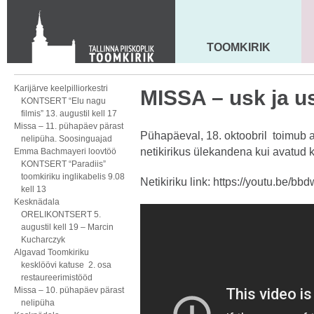
KONTAKT
Toom-Kooli 6, 10130 TALLINN
tallinna.toom
@
eelk.ee
TOOMKIRIK
MAARJA KIRIK
+372 644 4140
Karijärve keelpilliorkestri
MISSA – usk ja 
KONTSERT “Elu nagu
filmis” 13. augustil kell 17
Missa – 11. pühapäev pärast
Pühapäeval, 18. oktoobril toimub 
nelipüha. Soosinguajad
netikirikus ülekandena kui avatud ki
Emma Bachmayeri loovtöö
KONTSERT “Paradiis”
toomkiriku inglikabelis 9.08
Netikiriku link:
https://youtu.be/bb
kell 13
Kesknädala
ORELIKONTSERT 5.
augustil kell 19 – Marcin
Kucharczyk
Algavad Toomkiriku
kesklöövi katuse 2. osa
restaureerimistööd
Missa – 10. pühapäev pärast
nelipüha