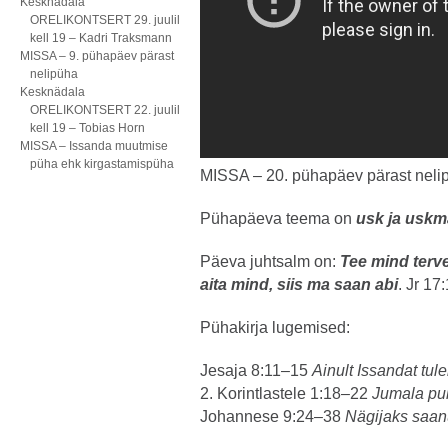
Kesknädala
ORELIKONTSERT 29. juulil
kell 19 – Kadri Traksmann
MISSA – 9. pühapäev pärast
nelipüha
Kesknädala
ORELIKONTSERT 22. juulil
kell 19 – Tobias Horn
MISSA – Issanda muutmise
püha ehk kirgastamispüha
MISSA – 20. pühapäev pärast neli
Pühapäeva teema on
usk ja uskm
Päeva juhtsalm on:
Tee mind terve
aita mind, siis ma saan abi
. Jr 17
Pühakirja lugemised:
Jesaja 8:11–15
Ainult Issandat tule
2. Korintlastele 1:18–22
Jumala puh
Johannese 9:24–38
Nägijaks saan