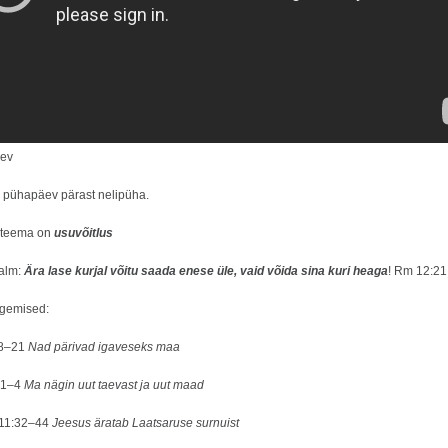
ev
 pühapäev pärast nelipüha.
 teema on
usuvõitlus
alm:
Ära lase kurjal võitu saada enese üle, vaid võida sina kuri heaga
! Rm 12:21
ugemised:
18–21
Nad pärivad igaveseks maa
:1–4
Ma nägin uut taevast ja uut maad
11:32–44
Jeesus äratab Laatsaruse surnuist