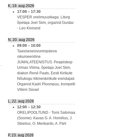
K, 19. aug 2026
17:00
–
17:30
VESPER orelimuusikaga. Liturg
õpetaja Joel Siim, organist Gustav
- Leo Kivirand
N, 20. aug 2026
09:00
–
10:00
Taasiseseisvumispäeva
oikumeeniline
JUMALATEENISTUS. Peapiiskop
Urmas Viilma, õpetaja Joel Siim,
diakon Renè Paats, Eesti Kirikute
Nõukogu liikmeskirikute esindajad.
Organist Kadri Ploompuu, trompetil
Villem Süvari
L, 22. aug 2026
12:00
–
12:30
ORELIPOOLTUND - Tomi Satomaa
(Soome). Kavas G. A. Homilius, J.
Sibelius, O. Merikanto, A. Pärt
P, 23. aug 2026