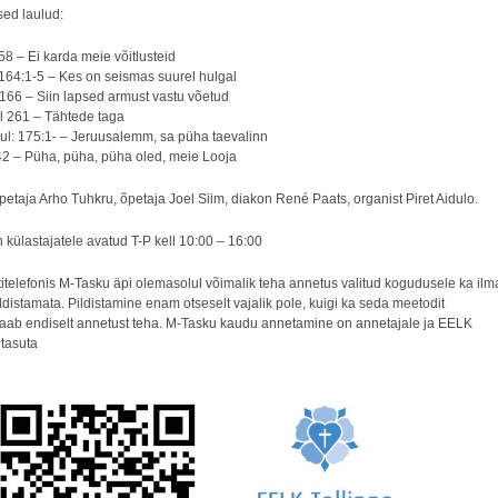
ed laulud:
58 – Ei karda meie võitlusteid
 164:1-5 – Kes on seismas suurel hulgal
 166 – Siin lapsed armust vastu võetud
l 261 – Tähtede taga
ul: 175:1- – Jeruusalemm, sa püha taevalinn
42 – Püha, püha, püha oled, meie Looja
etaja Arho Tuhkru, õpetaja Joel Siim, diakon René Paats, organist Piret Aidulo.
 külastajatele avatud T-P kell 10:00 – 16:00
itelefonis M-Tasku äpi olemasolul võimalik teha annetus valitud kogudusele ka ilm
distamata. Pildistamine enam otseselt vajalik pole, kuigi ka seda meetodit
aab endiselt annetust teha. M-Tasku kaudu annetamine on annetajale ja EELK
tasuta