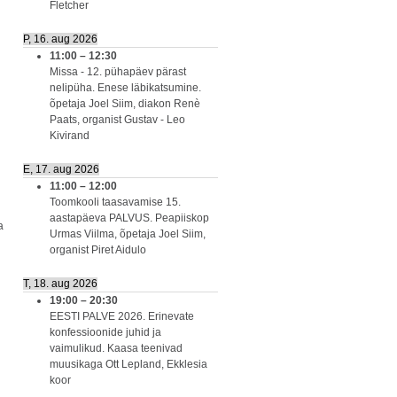
Fletcher
P, 16. aug 2026
11:00
–
12:30
Missa - 12. pühapäev pärast
nelipüha. Enese läbikatsumine.
õpetaja Joel Siim, diakon Renè
Paats, organist Gustav - Leo
Kivirand
E, 17. aug 2026
11:00
–
12:00
Toomkooli taasavamise 15.
aastapäeva PALVUS. Peapiiskop
a
Urmas Viilma, õpetaja Joel Siim,
organist Piret Aidulo
T, 18. aug 2026
19:00
–
20:30
EESTI PALVE 2026. Erinevate
konfessioonide juhid ja
vaimulikud. Kaasa teenivad
muusikaga Ott Lepland, Ekklesia
koor