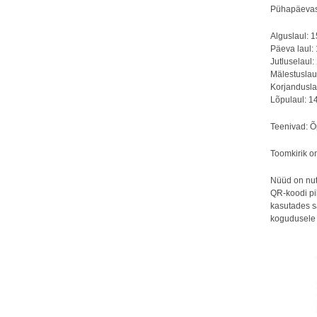
Pühapäevas
Alguslaul: 1
Päeva laul:
Jutluselaul:
Mälestuslau
Korjandusla
Lõpulaul: 1
Teenivad: Õp
Toomkirik on
Nüüd on nut
QR-koodi pil
kasutades s
kogudusele 