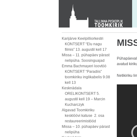
KONTAKT
Toom-Kooli 6, 10130 TALLINN
tallinna.toom
@
eelk.ee
+372 644 4140
Karijärve Keelpilliorkestri
MISS
KONTSERT “Elu nagu
filmis” 13. augustil kell 17
Missa – 11. pühapäev pärast
Pühapäeval,
nelipüha. Soosinguajad
avatud kirik
Emma Bachmayeri loovtöö
KONTSERT “Paradiis”
Netikiriku li
toomkiriku inglikabelis 9.08
kell 13
Kesknädala
ORELIKONTSERT 5.
augustil kell 19 – Marcin
Kucharczyk
Algavad Toomkiriku
kesklöövi katuse 2. osa
restaureerimistööd
Missa – 10. pühapäev pärast
nelipüha