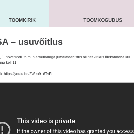
TOOMKIRIK
TOOMKOGUDUS
MAARJA KIRIK
SEENIORID
KOGU
A – usuvõitlus
 1. novembril toimub armulauaga jumalateenistus nii netikirikus ülekandena kui
una kell 11.
nk:
https://youtu.be/2Weo9_6TvEo