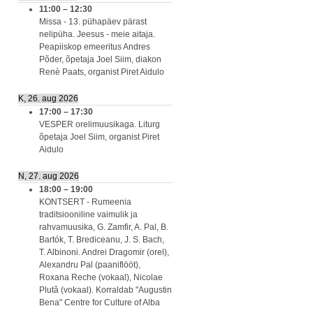
11:00
–
12:30
Missa - 13. pühapäev pärast
nelipüha. Jeesus - meie aitaja.
Peapiiskop emeeritus Andres
Põder, õpetaja Joel Siim, diakon
Renè Paats, organist Piret Aidulo
K, 26. aug 2026
17:00
–
17:30
VESPER orelimuusikaga. Liturg
õpetaja Joel Siim, organist Piret
Aidulo
N, 27. aug 2026
18:00
–
19:00
KONTSERT - Rumeenia
traditsiooniline vaimulik ja
rahvamuusika, G. Zamfir, A. Pal, B.
Bartók, T. Brediceanu, J. S. Bach,
T. Albinoni. Andrei Dragomir (orel),
Alexandru Pal (paaniflööt),
Roxana Reche (vokaal), Nicolae
Plută (vokaal). Korraldab "Augustin
Bena" Centre for Culture of Alba