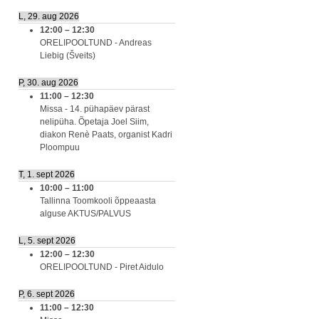
L, 29. aug 2026
12:00
–
12:30
ORELIPOOLTUND - Andreas
Liebig (Šveits)
P, 30. aug 2026
11:00
–
12:30
Missa - 14. pühapäev pärast
nelipüha. Õpetaja Joel Siim,
diakon Renè Paats, organist Kadri
Ploompuu
T, 1. sept 2026
10:00
–
11:00
Tallinna Toomkooli õppeaasta
alguse AKTUS/PALVUS
L, 5. sept 2026
12:00
–
12:30
ORELIPOOLTUND - Piret Aidulo
P, 6. sept 2026
11:00
–
12:30