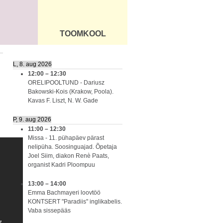
TOOMKOOL
DUS
ÜLDINFO
L, 8. aug 2026
12:00
–
12:30
ORELIPOOLTUND - Dariusz
Bakowski-Kois (Krakow, Poola).
Kavas F. Liszt, N. W. Gade
P, 9. aug 2026
11:00
–
12:30
Missa - 11. pühapäev pärast
nelipüha. Soosinguajad. Õpetaja
Joel Siim, diakon Renè Paats,
organist Kadri Ploompuu
13:00
–
14:00
Emma Bachmayeri loovtöö
KONTSERT "Paradiis" inglikabelis.
Vaba sissepääs