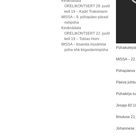
Kesknädala
ORELIKONTSERT 29. juulil
kell 19 – Kadri Traksmann
MISSA – 9. pühapäev pärast
nelipüha
Kesknädala
ORELIKONTSERT 22. juulil
kell 19 – Tobias Horn
MISSA – Issanda muutmise
Pühakutepä
püha ehk kirgastamispüha
MISSA – 22.
Pühapäeva
Päeva juhts
Pühakirja l
Jesaja 60:
Ilmutuse 21
Johannese 