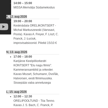
14:00
–
15:00
MISSA Merivälja Südamekodus
K, 12. aug 2026
19:00
–
20:00
Kesknädala ORELIKONTSERT -
Michal Markuszewski (Varssavi,
Poola). Kavas A. Freyer, F. Liszt, C.
Franck, J. Łuciuk,
improvisatsioonid. Piletid 15/10 €
N, 13. aug 2026
17:00
–
18:00
Karijärve Keelpilliorkestri
KONTSERT "Elu nagu filmis".
Kammeransamblid ja orkester.
Kavas Mozart, Schumann, Dvořák,
Halvorsen, eesti filmimuusika.
Sissepääs vaba annetusega
L, 15. aug 2026
12:00
–
12:30
ORELIPOOLTUND - Tiia Tenno.
Kavas J. S. Bach, C. Franck, P.