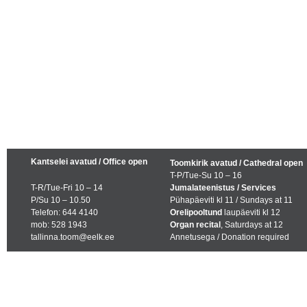
Kantselei avatud / Office open
Toomkirik avatud / Cathedral open
T-P/Tue-Su 10 – 16
T-R/Tue-Fri 10 – 14
Jumalateenistus / Services
P/Su 10 – 10.50
Pühapäeviti kl 11 / Sundays at 11
Telefon: 644 4140
Orelipooltund
laupäeviti kl 12
mob: 528 1943
Organ recital
, Saturdays at 12
tallinna.toom@eelk.ee
Annetusega / Donation required