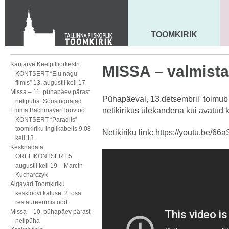
KONTAKT
Toom-Kooli 6, 10130 TALLINN
tallinna.toom
@
eelk.ee
TOOMKIRIK
MAARJA KIRIK
+372 644 4140
Karijärve Keelpilliorkestri
MISSA – valmista
KONTSERT “Elu nagu
filmis” 13. augustil kell 17
Missa – 11. pühapäev pärast
Pühapäeval, 13.detsembril toimub 
nelipüha. Soosinguajad
netikirikus ülekandena kui avatud ki
Emma Bachmayeri loovtöö
KONTSERT “Paradiis”
toomkiriku inglikabelis 9.08
Netikiriku link:
https://youtu.be/66
kell 13
Kesknädala
ORELIKONTSERT 5.
augustil kell 19 – Marcin
Kucharczyk
Algavad Toomkiriku
kesklöövi katuse 2. osa
restaureerimistööd
Missa – 10. pühapäev pärast
nelipüha