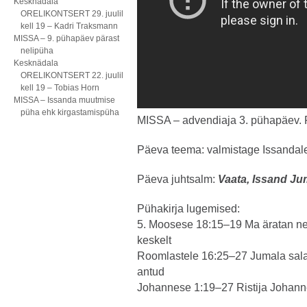
Kesknädala
ORELIKONTSERT 29. juulil
kell 19 – Kadri Traksmann
MISSA – 9. pühapäev pärast
nelipüha
Kesknädala
ORELIKONTSERT 22. juulil
kell 19 – Tobias Horn
MISSA – Issanda muutmise
püha ehk kirgastamispüha
MISSA – advendiaja 3. pühapäev. 
Päeva teema: valmistage Issandal
Päeva juhtsalm:
Vaata, Issand Jum
Pühakirja lugemised:
5. Moosese 18:15–19 Ma äratan ne
keskelt
Roomlastele 16:25–27 Jumala salad
antud
Johannese 1:19–27 Ristija Johann