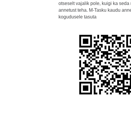
otseselt vajalik pole, kuigi ka sed
annetust teha. M-Tasku kaudu ann
kogudusele tasuta