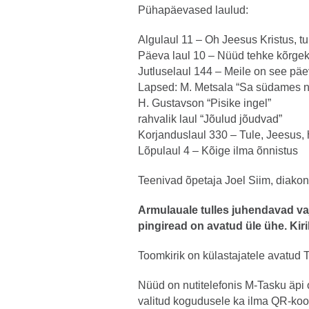
Pühapäevased laulud:
Algulaul 11 – Oh Jeesus Kristus, t
Päeva laul 10 – Nüüd tehke kõrge
Jutluselaul 144 – Meile on see pä
Lapsed: M. Metsala “Sa südames 
H. Gustavson “Pisike ingel”
rahvalik laul “Jõulud jõudvad”
Korjanduslaul 330 – Tule, Jeesus,
Lõpulaul 4 – Kõige ilma õnnistus
Teenivad õpetaja Joel Siim, diakon
Armulauale tulles juhendavad vaj
pingiread on avatud üle ühe. Kiri
Toomkirik on külastajatele avatud T
Nüüd on nutitelefonis M-Tasku äpi
valitud kogudusele ka ilma QR-koo